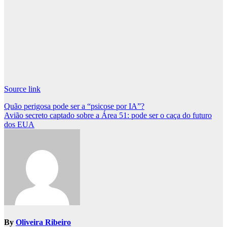
Source link
Post
Quão perigosa pode ser a “psicose por IA”?
Avião secreto captado sobre a Área 51: pode ser o caça do futuro
navigation
dos EUA
By
Oliveira Ribeiro