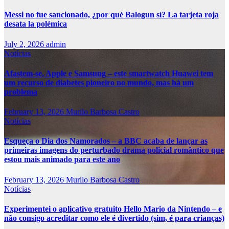
Messi no fue sancionado, ¿por qué Balogun sí? La tarjeta roja
desata la polémica
July 2, 2026
admin
Notícias
Afastem-se, Apple e Samsung – este smartwatch Huawei tem
um recurso de diabetes pioneiro no mundo, mas há um
problema
February 13, 2026
Murilo Barbosa Castro
Notícias
Esqueça o Dia dos Namorados – a BBC acaba de lançar as
primeiras imagens do perturbado drama policial romântico que
estou mais animado para este ano
February 13, 2026
Murilo Barbosa Castro
Notícias
Experimentei o aplicativo gratuito Hello Mario da Nintendo – e
não consigo acreditar como ele é divertido (sim, é para crianças)