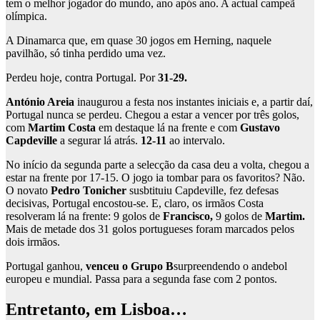
tem o melhor jogador do mundo, ano após ano. A actual campeã
olímpica.
A Dinamarca que, em quase 30 jogos em Herning, naquele
pavilhão, só tinha perdido uma vez.
Perdeu hoje, contra Portugal. Por
31-29.
António Areia
inaugurou a festa nos instantes iniciais e, a partir daí,
Portugal nunca se perdeu. Chegou a estar a vencer por três golos,
com
Martim Costa
em destaque lá na frente e com
Gustavo
Capdeville
a segurar lá atrás.
12-11
ao intervalo.
No início da segunda parte a selecção da casa deu a volta, chegou a
estar na frente por 17-15. O jogo ia tombar para os favoritos? Não.
O novato
Pedro Tonicher
susbtituiu Capdeville, fez defesas
decisivas, Portugal encostou-se. E, claro, os irmãos Costa
resolveram lá na frente: 9 golos de
Francisco,
9 golos de
Martim.
Mais de metade dos 31 golos portugueses foram marcados pelos
dois irmãos.
Portugal ganhou,
venceu o Grupo B
surpreendendo o andebol
europeu e mundial. Passa para a segunda fase com 2 pontos.
Entretanto, em Lisboa…