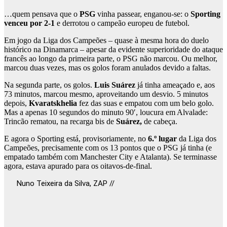
…quem pensava que o
PSG
vinha passear, enganou-se: o
Sporting
venceu por 2-1
e derrotou o campeão europeu de futebol.
Em jogo da Liga dos Campeões – quase à mesma hora do duelo
histórico na Dinamarca – apesar da evidente superioridade do ataque
francês ao longo da primeira parte, o PSG não marcou. Ou melhor,
marcou duas vezes, mas os golos foram anulados devido a faltas.
Na segunda parte, os golos.
Luis Suárez
já tinha ameaçado e, aos
73 minutos, marcou mesmo, aproveitando um desvio. 5 minutos
depois,
Kvaratskhelia
fez das suas e empatou com um belo golo.
Mas a apenas 10 segundos do minuto 90′, loucura em Alvalade:
Trincão rematou, na recarga bis de
Suárez,
de cabeça.
E agora o Sporting está, provisoriamente, no
6.º lugar
da Liga dos
Campeões, precisamente com os 13 pontos que o PSG já tinha (e
empatado também com Manchester City e Atalanta). Se terminasse
agora, estava apurado para os oitavos-de-final.
Nuno Teixeira da Silva, ZAP //