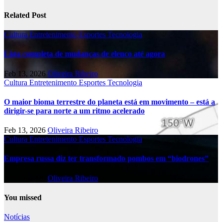
Related Post
Cultura
Entretenimento
Esportes
Tecnologia
Lista completa de mudanças de elenco até agora
Feb 13, 2026
Oliveira Ribeiro
Cultura
Entretenimento
Esportes
Tecnologia
O maior bioma terrestre do planeta está em movimento – está a
dirigir-se para norte a um ritmo acelerado
Feb 13, 2026
Oliveira Ribeiro
Cultura
Entretenimento
Esportes
Tecnologia
Empresa russa diz ter transformado pombos em “biodrones”
Feb 13, 2026
Oliveira Ribeiro
You missed
Notícias