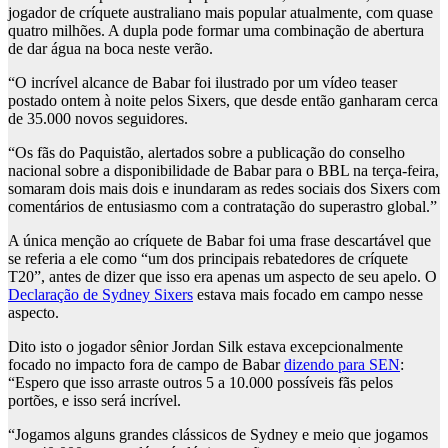
jogador de críquete australiano mais popular atualmente, com quase
quatro milhões. A dupla pode formar uma combinação de abertura
de dar água na boca neste verão.
“O incrível alcance de Babar foi ilustrado por um vídeo teaser
postado ontem à noite pelos Sixers, que desde então ganharam cerca
de 35.000 novos seguidores.
“Os fãs do Paquistão, alertados sobre a publicação do conselho
nacional sobre a disponibilidade de Babar para o BBL na terça-feira,
somaram dois mais dois e inundaram as redes sociais dos Sixers com
comentários de entusiasmo com a contratação do superastro global.”
A única menção ao críquete de Babar foi uma frase descartável que
se referia a ele como “um dos principais rebatedores de críquete
T20”, antes de dizer que isso era apenas um aspecto de seu apelo. O
Declaração de Sydney Sixers
estava mais focado em campo nesse
aspecto.
Dito isto o jogador sênior Jordan Silk estava excepcionalmente
focado no impacto fora de campo de Babar
dizendo para SEN
:
“Espero que isso arraste outros 5 a 10.000 possíveis fãs pelos
portões, e isso será incrível.
“Jogamos alguns grandes clássicos de Sydney e meio que jogamos