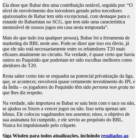
Ela disse que Babar deu uma contribuição notável, seguida por: “O
nível de envolvimento dos torcedores gerado pelos torcedores
apaixonados de Babar tem sido excepcional, com destaque para o
estande do Babaristan no SCG, que tem sido uma característica
memorável de nossos jogos em casa nesta temporada”.
Mais do que tudo (ou qualquer pessoa), Babar foi a ferramenta de
marketing do BBL neste ano. Pode-se dizer que isso era óbvio, já
que ele não está necessariamente entre os rebatedores T20 mais
eficazes atualmente no circuito. Na verdade, é quase certo que havia
outros no Paquistão que poderiam ter sido escolhas melhores como
abridores do T20.
Resta saber como isto se enquadra na potencial privatização da liga,
que, se acontecer, envolverá quase certamente investimento do IPL e
da Índia – os jogadores do Paquistão têm sido
persona non grata
no
que lhes diz respeito.
Na verdade, não importava se Babar se saiu bem com o taco ou não,
se ajudou os Sixers a vencer jogos ou não. Isso seria apenas um
bônus. Ele colocou vagabundos nos assentos; nisso, o objetivo de
sua assinatura foi cumprido, e ele serviu ao propósito do BBL.
Nunca foi impulsionado pelo críquete.
Siga Wisden para todos
atualizações, incluindo
resultados ao