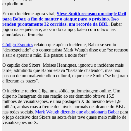
explodiram.
Em um incidente agora viral,
Steve Smith recusou um single fácil
para Babar, a fim de manter o ataque para o próximo. Isso
rendeu prontamente 32 corridas, um recorde da BBL.
Babar
jogou na sequência e, ao sair do campo, bateu com o taco nas
almofadas da fronteira.
Código Esportes
relatou que após o incidente, Babar se sentiu
“desrespeitado” e o comentarista Mark Waugh disse que “se recusou
a sair e apertar a mão. Ele passou a noite fora”.
O capitão dos Sixers, Moises Henriques, ignorou o incidente mais
tarde, admitindo que Babar estava “bastante chateado”, mas não
passou de um mal-entendido cultural, e que ele e Smith “se beijaram
e fizeram as pazes”.
O incidente rendeu à liga uma sólida quilometragem online. Um
clipe no Instagram de sua reação ao ser demitido obteve 15,5
milhões de visualizações, e uma postagem X do mesmo teve 1,9
milhão, ambas ruas à frente dos níveis normais de alcance do BBL
nas redes sociais.
Mark Waugh dizendo que abandonaria Babar
para
o jogo decisivo dos Sixers na sexta-feira teve quase meio milhão de
visualizações no X.