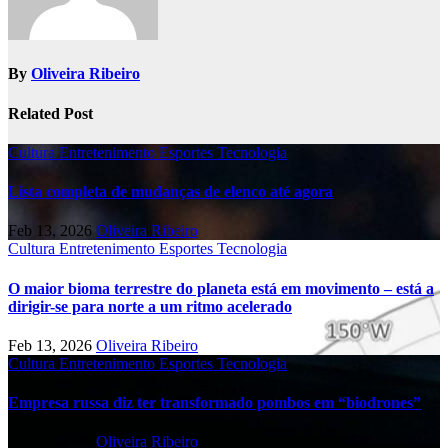
By
Oliveira Ribeiro
Related Post
Cultura
Entretenimento
Esportes
Tecnologia
Lista completa de mudanças de elenco até agora
Feb 13, 2026
Oliveira Ribeiro
Cultura
Entretenimento
Esportes
Tecnologia
O maior bioma terrestre do planeta está em movimento – está a
dirigir-se para norte a um ritmo acelerado
Feb 13, 2026
Oliveira Ribeiro
Cultura
Entretenimento
Esportes
Tecnologia
Empresa russa diz ter transformado pombos em “biodrones”
Feb 13, 2026
Oliveira Ribeiro