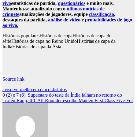
vivo
estatísticas de partida,
questionários
e muito mais.
Mantenha-se atualizado com o
últimas notícias de
críquete
atualizações de jogadores, equipe
classificação,
destaques da partida,
análise de vídeo
e
probabilidades de jogo
ao vivo.
Histórias populares
Histórias de capa
Histórias de capa de
série
Histórias de capa no Reino Unido
Histórias de capa da
Índia
Histórias de capa da Ásia
Source link
Post
aviso vermelho em cinco distritos
0 (2) e 7 (6): Superstars do teste da Índia falham no retorno do
navigation
Troféu Ranji, IPL All-Rounder escolhe Maiden First-Class Five-For