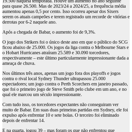
19.500 naquela temporada. Houve um aumento no ano seguinte
para quase 26.500. Mas de 2023/24 a 2024/25, a frequência média
aumentou apenas 0,5 por cento. Isso ocorreu apesar dos Sixers
serem os atuais campeões e terem registrado um recorde de vitórias e
derrotas por 6-2 naquele ano.
Após a chegada de Babar, o aumento foi de 9,3%.
O jogo dos Strikers foi o único deste ano em que o público do SCG
ficou abaixo de 25.000. Os jogos da liga contra o Melbourne Stars e
o Hobart Hurricanes atraíram 25.589 e 30.090 torcedores,
respectivamente – este último particularmente impressionante dada a
ameaça de chuva.
Nos últimos três anos, apenas um jogo fora dos playoffs e jogos
contra o rival local Sydney Thunder ultrapassou 25.000
espectadores; um jogo contra o Perth Scorchers em janeiro passado,
que foi o primeiro jogo de Steve Smith pelo clube em um ano, e no
qual ele marcou um século impressionante.
Com tudo isso, os torcedores expectantes não conseguiram ver
muito de Babar. Em suas duas primeiras partidas em Sydney, ele foi
expulso após enfrentar 10 e sete bolas. O terceiro foi eliminado
depois de enfrentar 14.
E na quarta, jogou 39 – mas foram os que não enfrentou que