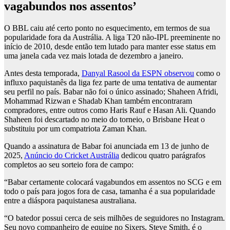
vagabundos nos assentos’
O BBL caiu até certo ponto no esquecimento, em termos de sua
popularidade fora da Austrália. A liga T20 não-IPL preeminente no
início de 2010, desde então tem lutado para manter esse status em
uma janela cada vez mais lotada de dezembro a janeiro.
Antes desta temporada,
Danyal Rasool da ESPN observou
como o
influxo paquistanês da liga fez parte de uma tentativa de aumentar
seu perfil no país. Babar não foi o único assinado; Shaheen Afridi,
Mohammad Rizwan e Shadab Khan também encontraram
compradores, entre outros como Haris Rauf e Hasan Ali. Quando
Shaheen foi descartado no meio do torneio, o Brisbane Heat o
substituiu por um compatriota Zaman Khan.
Quando a assinatura de Babar foi anunciada em 13 de junho de
2025,
Anúncio do Cricket Austrália
dedicou quatro parágrafos
completos ao seu sorteio fora de campo:
“Babar certamente colocará vagabundos em assentos no SCG e em
todo o país para jogos fora de casa, tamanha é a sua popularidade
entre a diáspora paquistanesa australiana.
“O batedor possui cerca de seis milhões de seguidores no Instagram.
Seu novo companheiro de equipe no Sixers, Steve Smith, é o