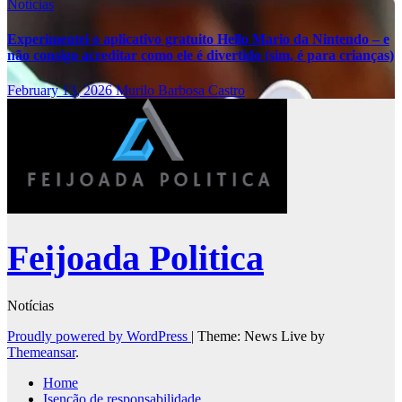
Notícias
Experimentei o aplicativo gratuito Hello Mario da Nintendo – e
não consigo acreditar como ele é divertido (sim, é para crianças)
February 13, 2026
Murilo Barbosa Castro
Feijoada Politica
Notícias
Proudly powered by WordPress
|
Theme: News Live by
Themeansar
.
Home
Isenção de responsabilidade