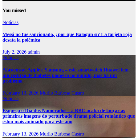
You missed
Notícias
Messi no fue sancionado, ¿por qué Balogun sí? La tarjeta roja
desata la polémica
July 2, 2026
admin
Notícias
Afastem-se, Apple e Samsung – este smartwatch Huawei tem
um recurso de diabetes pioneiro no mundo, mas há um
problema
February 13, 2026
Murilo Barbosa Castro
Notícias
Esqueça o Dia dos Namorados – a BBC acaba de lançar as
primeiras imagens do perturbado drama policial romântico que
estou mais animado para este ano
February 13, 2026
Murilo Barbosa Castro