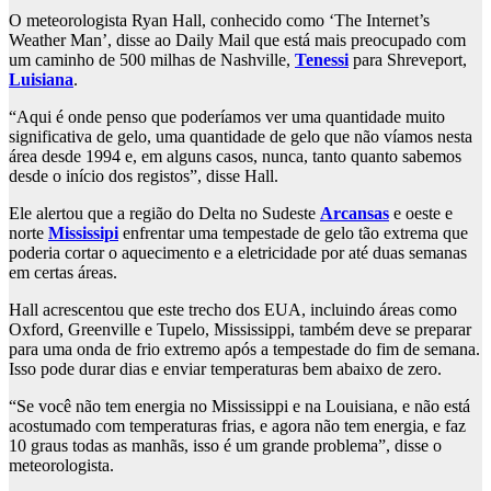
O meteorologista Ryan Hall, conhecido como ‘The Internet’s
Weather Man’, disse ao Daily Mail que está mais preocupado com
um caminho de 500 milhas de Nashville,
Tenessi
para Shreveport,
Luisiana
.
“Aqui é onde penso que poderíamos ver uma quantidade muito
significativa de gelo, uma quantidade de gelo que não víamos nesta
área desde 1994 e, em alguns casos, nunca, tanto quanto sabemos
desde o início dos registos”, disse Hall.
Ele alertou que a região do Delta no Sudeste
Arcansas
e oeste e
norte
Mississipi
enfrentar uma tempestade de gelo tão extrema que
poderia cortar o aquecimento e a eletricidade por até duas semanas
em certas áreas.
Hall acrescentou que este trecho dos EUA, incluindo áreas como
Oxford, Greenville e Tupelo, Mississippi, também deve se preparar
para uma onda de frio extremo após a tempestade do fim de semana.
Isso pode durar dias e enviar temperaturas bem abaixo de zero.
“Se você não tem energia no Mississippi e na Louisiana, e não está
acostumado com temperaturas frias, e agora não tem energia, e faz
10 graus todas as manhãs, isso é um grande problema”, disse o
meteorologista.