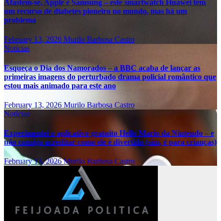
Afastem-se, Apple e Samsung – este smartwatch Huawei tem
um recurso de diabetes pioneiro no mundo, mas há um
problema
February 13, 2026
Murilo Barbosa Castro
Notícias
Esqueça o Dia dos Namorados – a BBC acaba de lançar as
primeiras imagens do perturbado drama policial romântico que
estou mais animado para este ano
February 13, 2026
Murilo Barbosa Castro
Notícias
Experimentei o aplicativo gratuito Hello Mario da Nintendo – e
não consigo acreditar como ele é divertido (sim, é para crianças)
February 13, 2026
Murilo Barbosa Castro