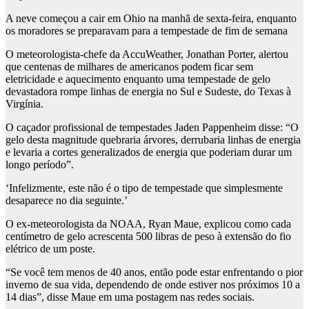
A neve começou a cair em Ohio na manhã de sexta-feira, enquanto
os moradores se preparavam para a tempestade de fim de semana
O meteorologista-chefe da AccuWeather, Jonathan Porter, alertou
que centenas de milhares de americanos podem ficar sem
eletricidade e aquecimento enquanto uma tempestade de gelo
devastadora rompe linhas de energia no Sul e Sudeste, do Texas à
Virgínia.
O caçador profissional de tempestades Jaden Pappenheim disse: “O
gelo desta magnitude quebraria árvores, derrubaria linhas de energia
e levaria a cortes generalizados de energia que poderiam durar um
longo período”.
‘Infelizmente, este não é o tipo de tempestade que simplesmente
desaparece no dia seguinte.’
O ex-meteorologista da NOAA, Ryan Maue, explicou como cada
centímetro de gelo acrescenta 500 libras de peso à extensão do fio
elétrico de um poste.
“Se você tem menos de 40 anos, então pode estar enfrentando o pior
inverno de sua vida, dependendo de onde estiver nos próximos 10 a
14 dias”, disse Maue em uma postagem nas redes sociais.