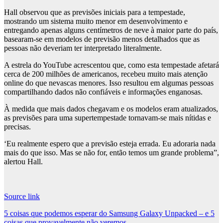
Hall observou que as previsões iniciais para a tempestade,
mostrando um sistema muito menor em desenvolvimento e
entregando apenas alguns centímetros de neve à maior parte do país,
basearam-se em modelos de previsão menos detalhados que as
pessoas não deveriam ter interpretado literalmente.
A estrela do YouTube acrescentou que, como esta tempestade afetará
cerca de 200 milhões de americanos, recebeu muito mais atenção
online do que nevascas menores. Isso resultou em algumas pessoas
compartilhando dados não confiáveis ​​e informações enganosas.
À medida que mais dados chegavam e os modelos eram atualizados,
as previsões para uma supertempestade tornavam-se mais nítidas e
precisas.
‘Eu realmente espero que a previsão esteja errada. Eu adoraria nada
mais do que isso. Mas se não for, então temos um grande problema”,
alertou Hall.
Source link
Post
5 coisas que podemos esperar do Samsung Galaxy Unpacked – e 5
coisas que provavelmente não veremos