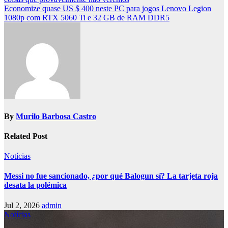
navigation
Economize quase US $ 400 neste PC para jogos Lenovo Legion
1080p com RTX 5060 Ti e 32 GB de RAM DDR5
By
Murilo Barbosa Castro
Related Post
Notícias
Messi no fue sancionado, ¿por qué Balogun sí? La tarjeta roja
desata la polémica
Jul 2, 2026
admin
Notícias