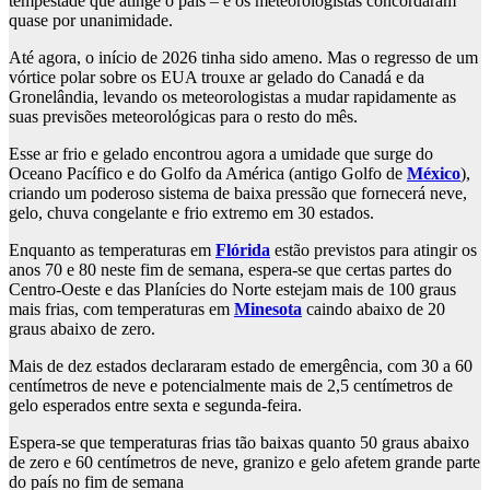
tempestade que atinge o país – e os meteorologistas concordaram
quase por unanimidade.
Até agora, o início de 2026 tinha sido ameno. Mas o regresso de um
vórtice polar sobre os EUA trouxe ar gelado do Canadá e da
Gronelândia, levando os meteorologistas a mudar rapidamente as
suas previsões meteorológicas para o resto do mês.
Esse ar frio e gelado encontrou agora a umidade que surge do
Oceano Pacífico e do Golfo da América (antigo Golfo de
México
),
criando um poderoso sistema de baixa pressão que fornecerá neve,
gelo, chuva congelante e frio extremo em 30 estados.
Enquanto as temperaturas em
Flórida
estão previstos para atingir os
anos 70 e 80 neste fim de semana, espera-se que certas partes do
Centro-Oeste e das Planícies do Norte estejam mais de 100 graus
mais frias, com temperaturas em
Minesota
caindo abaixo de 20
graus abaixo de zero.
Mais de dez estados declararam estado de emergência, com 30 a 60
centímetros de neve e potencialmente mais de 2,5 centímetros de
gelo esperados entre sexta e segunda-feira.
Espera-se que temperaturas frias tão baixas quanto 50 graus abaixo
de zero e 60 centímetros de neve, granizo e gelo afetem grande parte
do país no fim de semana