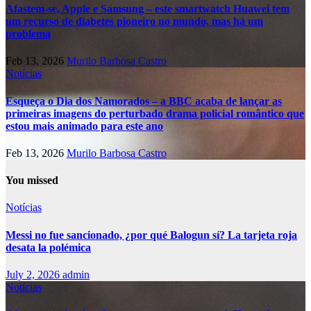
Afastem-se, Apple e Samsung – este smartwatch Huawei tem
um recurso de diabetes pioneiro no mundo, mas há um
problema
Feb 13, 2026
Murilo Barbosa Castro
Notícias
Esqueça o Dia dos Namorados – a BBC acaba de lançar as
primeiras imagens do perturbado drama policial romântico que
estou mais animado para este ano
Feb 13, 2026
Murilo Barbosa Castro
You missed
Notícias
Messi no fue sancionado, ¿por qué Balogun sí? La tarjeta roja
desata la polémica
July 2, 2026
admin
Notícias