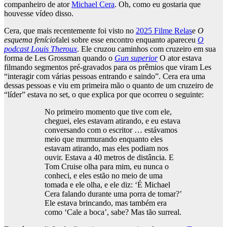
companheiro de ator
Michael Cera
. Oh, como eu gostaria que
houvesse vídeo disso.
Cera, que mais recentemente foi visto no
2025 Filme Relas
e
O
esquema fenício
falei sobre esse encontro enquanto apareceu
O
podcast Louis Theroux
. Ele cruzou caminhos com cruzeiro em sua
forma de Les Grossman quando o
Gun superior
O ator estava
filmando segmentos pré-gravados para os prêmios que viram Les
“interagir com várias pessoas entrando e saindo”. Cera era uma
dessas pessoas e viu em primeira mão o quanto de um cruzeiro de
“líder” estava no set, o que explica por que ocorreu o seguinte:
No primeiro momento que tive com ele,
cheguei, eles estavam atirando, e eu estava
conversando com o escritor … estávamos
meio que murmurando enquanto eles
estavam atirando, mas eles podiam nos
ouvir. Estava a 40 metros de distância. E
Tom Cruise olha para mim, eu nunca o
conheci, e eles estão no meio de uma
tomada e ele olha, e ele diz: ‘É Michael
Cera falando durante uma porra de tomar?’
Ele estava brincando, mas também era
como ‘Cale a boca’, sabe? Mas tão surreal.