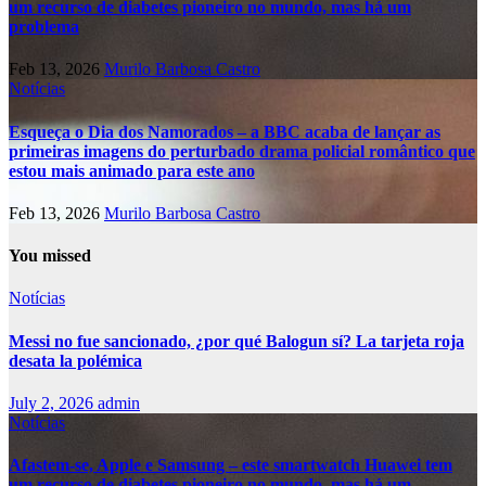
um recurso de diabetes pioneiro no mundo, mas há um
problema
Feb 13, 2026
Murilo Barbosa Castro
Notícias
Esqueça o Dia dos Namorados – a BBC acaba de lançar as
primeiras imagens do perturbado drama policial romântico que
estou mais animado para este ano
Feb 13, 2026
Murilo Barbosa Castro
You missed
Notícias
Messi no fue sancionado, ¿por qué Balogun sí? La tarjeta roja
desata la polémica
July 2, 2026
admin
Notícias
Afastem-se, Apple e Samsung – este smartwatch Huawei tem
um recurso de diabetes pioneiro no mundo, mas há um