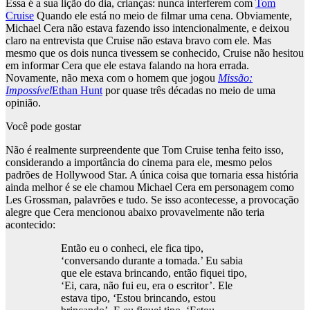
Essa é a sua lição do dia, crianças: nunca interferem com
Tom
Cruise
Quando ele está no meio de filmar uma cena. Obviamente,
Michael Cera não estava fazendo isso intencionalmente, e deixou
claro na entrevista que Cruise não estava bravo com ele. Mas
mesmo que os dois nunca tivessem se conhecido, Cruise não hesitou
em informar Cera que ele estava falando na hora errada.
Novamente, não mexa com o homem que jogou
Missão:
Impossível
Ethan Hunt
por quase três décadas no meio de uma
opinião.
Você pode gostar
Não é realmente surpreendente que Tom Cruise tenha feito isso,
considerando a importância do cinema para ele, mesmo pelos
padrões de Hollywood Star. A única coisa que tornaria essa história
ainda melhor é se ele chamou Michael Cera em personagem como
Les Grossman, palavrões e tudo. Se isso acontecesse, a provocação
alegre que Cera mencionou abaixo provavelmente não teria
acontecido:
Então eu o conheci, ele fica tipo,
‘conversando durante a tomada.’ Eu sabia
que ele estava brincando, então fiquei tipo,
‘Ei, cara, não fui eu, era o escritor’. Ele
estava tipo, ‘Estou brincando, estou