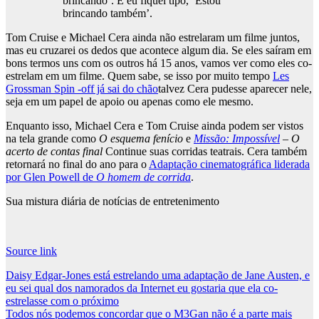
brincando’. E eu fiquei tipo, ‘Estou
brincando também’.
Tom Cruise e Michael Cera ainda não estrelaram um filme juntos,
mas eu cruzarei os dedos que acontece algum dia. Se eles saíram em
bons termos uns com os outros há 15 anos, vamos ver como eles co-
estrelam em um filme. Quem sabe, se isso por muito tempo
Les
Grossman Spin -off já sai do chão
talvez Cera pudesse aparecer nele,
seja em um papel de apoio ou apenas como ele mesmo.
Enquanto isso, Michael Cera e Tom Cruise ainda podem ser vistos
na tela grande como
O esquema fenício
e
Missão: Impossível
– O
acerto de contas final
Continue suas corridas teatrais. Cera também
retornará no final do ano para o
Adaptação cinematográfica liderada
por Glen Powell de
O homem de corrida
.
Sua mistura diária de notícias de entretenimento
Source link
Post
Daisy Edgar-Jones está estrelando uma adaptação de Jane Austen, e
eu sei qual dos namorados da Internet eu gostaria que ela co-
navigation
estrelasse com o próximo
Todos nós podemos concordar que o M3Gan não é a parte mais