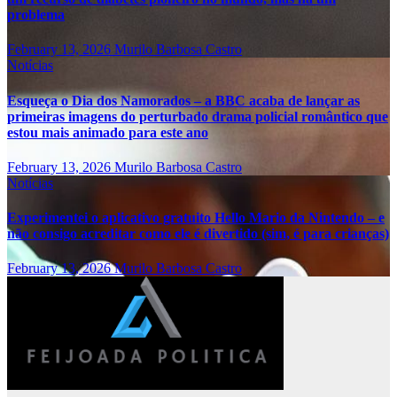
problema
February 13, 2026
Murilo Barbosa Castro
Notícias
Esqueça o Dia dos Namorados – a BBC acaba de lançar as
primeiras imagens do perturbado drama policial romântico que
estou mais animado para este ano
February 13, 2026
Murilo Barbosa Castro
Notícias
Experimentei o aplicativo gratuito Hello Mario da Nintendo – e
não consigo acreditar como ele é divertido (sim, é para crianças)
February 13, 2026
Murilo Barbosa Castro