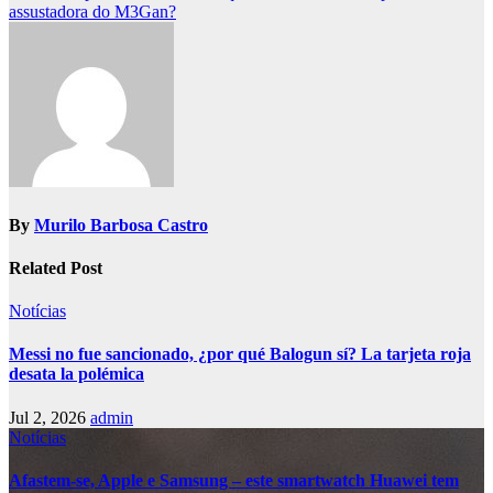
assustadora do M3Gan?
By
Murilo Barbosa Castro
Related Post
Notícias
Messi no fue sancionado, ¿por qué Balogun sí? La tarjeta roja
desata la polémica
Jul 2, 2026
admin
Notícias
Afastem-se, Apple e Samsung – este smartwatch Huawei tem