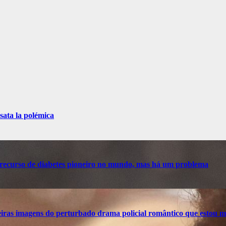
sata la polémica
recurso de diabetes pioneiro no mundo, mas há um problema
ras imagens do perturbado drama policial romântico que estou m