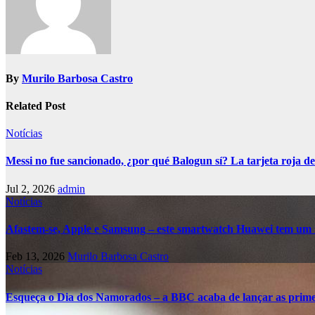
By
Murilo Barbosa Castro
Related Post
Notícias
Messi no fue sancionado, ¿por qué Balogun sí? La tarjeta roja de
Jul 2, 2026
admin
Notícias
Afastem-se, Apple e Samsung – este smartwatch Huawei tem um 
Feb 13, 2026
Murilo Barbosa Castro
Notícias
Esqueça o Dia dos Namorados – a BBC acaba de lançar as primei