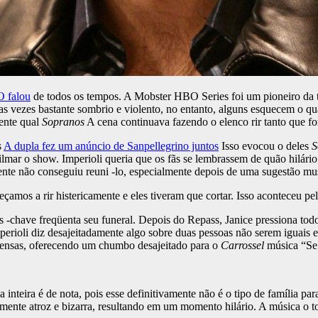
O falou
de todos os tempos. A Mobster HBO Series foi um pioneiro da te
as vezes bastante sombrio e violento, no entanto, alguns esquecem o q
mente qual
Sopranos
A cena continuava fazendo o elenco rir tanto que fo
s
A dupla fez um anúncio de Sanpellegrino juntos
Isso evocou o deles
S
lmar o show. Imperioli queria que os fãs se lembrassem de quão hilár
nte não conseguiu reuni -lo, especialmente depois de uma sugestão musi
çamos a rir histericamente e eles tiveram que cortar. Isso aconteceu p
s -chave freqüenta seu funeral. Depois do Repass, Janice pressiona tod
erioli diz desajeitadamente algo sobre duas pessoas não serem iguais
m tensas, oferecendo um chumbo desajeitado para o
Carrossel
música “Se 
 inteira é de nota, pois esse definitivamente não é o tipo de família pa
amente atroz e bizarra, resultando em um momento hilário. A música o to