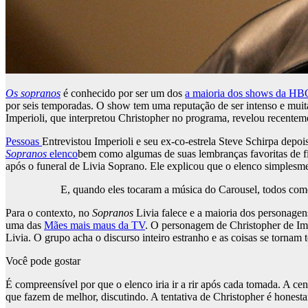
Os sopranos
é conhecido por ser um dos
a maioria dos shows da HB
por seis temporadas. O show tem uma reputação de ser intenso e muit
Imperioli, que interpretou Christopher no programa, revelou recente
Pessoas
Entrevistou Imperioli e seu ex-co-estrela Steve Schirpa depoi
Sopranos
elenco
bem como algumas de suas lembranças favoritas de fi
após o funeral de Livia Soprano. Ele explicou que o elenco simplesme
E, quando eles tocaram a música do Carousel, todos come
Para o contexto, no
Sopranos
Livia falece e a maioria dos personagen
uma das
Mães mais maus da TV
. O personagem de Christopher de Imp
Livia. O grupo acha o discurso inteiro estranho e as coisas se torna
Você pode gostar
É compreensível por que o elenco iria ir a rir após cada tomada. A cena
que fazem de melhor, discutindo. A tentativa de Christopher é honest