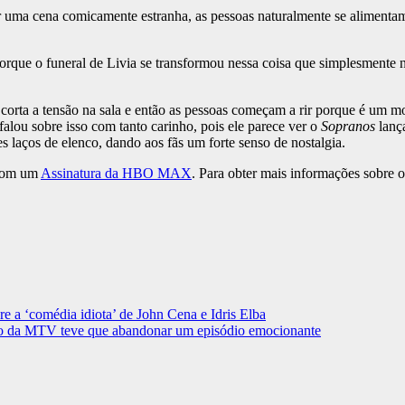
 uma cena comicamente estranha, as pessoas naturalmente se alimentam
 porque o funeral de Livia se transformou nessa coisa que simplesmente
 corta a tensão na sala e então as pessoas começam a rir porque é um mo
 falou sobre isso com tanto carinho, pois ele parece ver o
Sopranos
lança
s laços de elenco, dando aos fãs um forte senso de nostalgia.
com um
Assinatura da HBO MAX
. Para obter mais informações sobre o
re a ‘comédia idiota’ de John Cena e Idris Elba
gato da MTV teve que abandonar um episódio emocionante