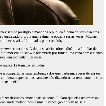
levisão de prestígio e mantinha o público à beira de seus assentos
uão engraçado o programa realmente poderia ser às vezes. Michael
ram necessárias 12 tomadas para concluir.
opranos
caracteres. A dupla se abriu sobre a dinâmica familiar de
o
io o humor era no show e relembrou por filmar uma cena com o elenco
cal em particular. Ele disse:
elo menos 12 tomadas seguidas.
os a compartilhar uma lembrança dos que partiram, apesar de ela ser
 e continuam apenas, basicamente não dizendo nada remotamente sobre
eu te amei.”
ra fazer discursos emocionais sinceros. É claro que eles recorrem ao
rna ainda melhor, pois é uma justaposição do tom na sala.