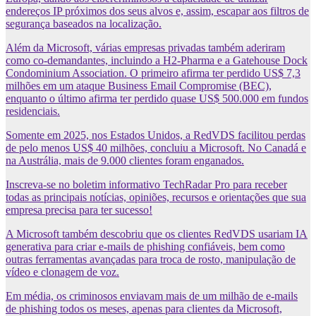
endereços IP próximos dos seus alvos e, assim, escapar aos filtros de
segurança baseados na localização.
Além da Microsoft, várias empresas privadas também aderiram
como co-demandantes, incluindo a H2-Pharma e a Gatehouse Dock
Condominium Association. O primeiro afirma ter perdido US$ 7,3
milhões em um ataque Business Email Compromise (BEC),
enquanto o último afirma ter perdido quase US$ 500.000 em fundos
residenciais.
Somente em 2025, nos Estados Unidos, a RedVDS facilitou perdas
de pelo menos US$ 40 milhões, concluiu a Microsoft. No Canadá e
na Austrália, mais de 9.000 clientes foram enganados.
Inscreva-se no boletim informativo TechRadar Pro para receber
todas as principais notícias, opiniões, recursos e orientações que sua
empresa precisa para ter sucesso!
A Microsoft também descobriu que os clientes RedVDS usariam IA
generativa para criar e-mails de phishing confiáveis, bem como
outras ferramentas avançadas para troca de rosto, manipulação de
vídeo e clonagem de voz.
Em média, os criminosos enviavam mais de um milhão de e-mails
de phishing todos os meses, apenas para clientes da Microsoft,