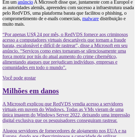
Em um
anúncio
A Microsoft disse que, juntamente com a Europol e
as autoridades alemãs, apreendeu com sucesso a infraestrutura usada
pelo RedVDS, uma plataforma barata que facilitou o phishing, o
comprometimento de e-mails comerciais,
malware
distribuição e
muito mais.
“Por apenas US$ 24 por mês, o RedVDS fornece aos criminosos
acesso a computadores virtuais descartáveis ​​que tornam a fraude
barata, escalonável e difícil de rastrear”, disse a Microsoft em seu
anúncio. “Serviços como estes tornaram-se silenciosamente uma
força motriz por trás do atual aumento do crime cibernético,
alimentando ataques que prejudicam indivíduos, empresas e
comunidades em todo o mundo”.
Você pode gostar
Milhões em danos
A Microsoft explicou que RedVDS vendia acesso a servidores
virtuais em nuvem do Windows. Todas as VMs vieram de uma
única imagem do Windows Server 2022, deixando uma impressão
digital exclusiva que os pesquisadores conseguiram rastrear.
Alugou servidores de fornecedores de alojamento nos EUA e na
Europa, dando aos cibercriminosos a capacidade de utilizar