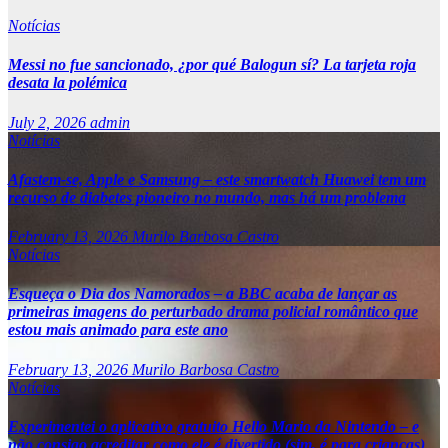
Notícias
Messi no fue sancionado, ¿por qué Balogun sí? La tarjeta roja
desata la polémica
July 2, 2026
admin
Notícias
Afastem-se, Apple e Samsung – este smartwatch Huawei tem um
recurso de diabetes pioneiro no mundo, mas há um problema
February 13, 2026
Murilo Barbosa Castro
Notícias
Esqueça o Dia dos Namorados – a BBC acaba de lançar as
primeiras imagens do perturbado drama policial romântico que
estou mais animado para este ano
February 13, 2026
Murilo Barbosa Castro
Notícias
Experimentei o aplicativo gratuito Hello Mario da Nintendo – e
não consigo acreditar como ele é divertido (sim, é para crianças)