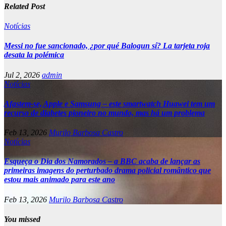
Related Post
Notícias
Messi no fue sancionado, ¿por qué Balogun sí? La tarjeta roja
desata la polémica
Jul 2, 2026
admin
Notícias
Afastem-se, Apple e Samsung – este smartwatch Huawei tem um
recurso de diabetes pioneiro no mundo, mas há um problema
Feb 13, 2026
Murilo Barbosa Castro
Notícias
Esqueça o Dia dos Namorados – a BBC acaba de lançar as
primeiras imagens do perturbado drama policial romântico que
estou mais animado para este ano
Feb 13, 2026
Murilo Barbosa Castro
You missed