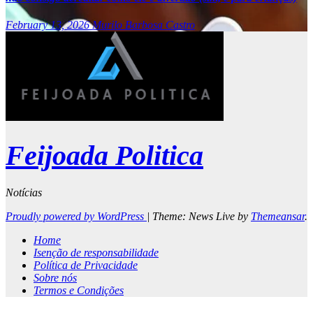
February 13, 2026
Murilo Barbosa Castro
Feijoada Politica
Notícias
Proudly powered by WordPress
|
Theme: News Live by
Themeansar
.
Home
Isenção de responsabilidade
Política de Privacidade
Sobre nós
Termos e Condições