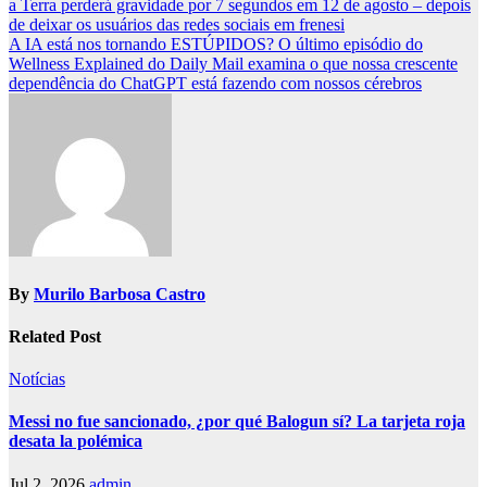
a Terra perderá gravidade por 7 segundos em 12 de agosto – depois
navigation
de deixar os usuários das redes sociais em frenesi
A IA está nos tornando ESTÚPIDOS? O último episódio do
Wellness Explained do Daily Mail examina o que nossa crescente
dependência do ChatGPT está fazendo com nossos cérebros
By
Murilo Barbosa Castro
Related Post
Notícias
Messi no fue sancionado, ¿por qué Balogun sí? La tarjeta roja
desata la polémica
Jul 2, 2026
admin