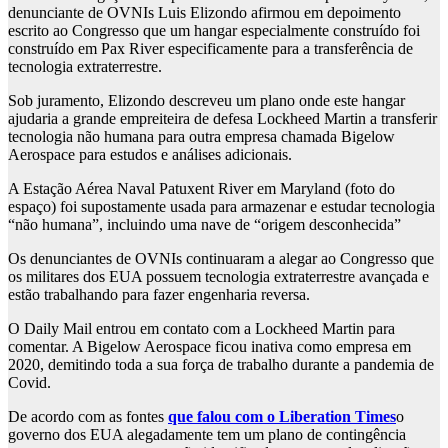
denunciante de OVNIs Luis Elizondo afirmou em depoimento
escrito ao Congresso que um hangar especialmente construído foi
construído em Pax River especificamente para a transferência de
tecnologia extraterrestre.
Sob juramento, Elizondo descreveu um plano onde este hangar
ajudaria a grande empreiteira de defesa Lockheed Martin a transferir
tecnologia não humana para outra empresa chamada Bigelow
Aerospace para estudos e análises adicionais.
A Estação Aérea Naval Patuxent River em Maryland (foto do
espaço) foi supostamente usada para armazenar e estudar tecnologia
“não humana”, incluindo uma nave de “origem desconhecida”
Os denunciantes de OVNIs continuaram a alegar ao Congresso que
os militares dos EUA possuem tecnologia extraterrestre avançada e
estão trabalhando para fazer engenharia reversa.
O Daily Mail entrou em contato com a Lockheed Martin para
comentar. A Bigelow Aerospace ficou inativa como empresa em
2020, demitindo toda a sua força de trabalho durante a pandemia de
Covid.
De acordo com as fontes
que falou com o Liberation Times
o
governo dos EUA alegadamente tem um plano de contingência