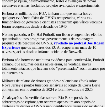
conduz pesquisa, desenvolvimento, testes e avaliação de novas
aeronaves e armas, incluindo projetos avançados e experimentais.
Embora os militares dos EUA tenham dito que nunca houve
qualquer evidência física de OVNIs recuperados, vários ex-
funcionários do governo e cientistas afirmaram que vários veículos
foram recuperados desde a década de 1940.
No ano passado, o Dr. Hal Puthoff, um físico e engenheiro elétrico
que trabalhou nos programas governamentais de espionagem
psíquica e de pesquisa de OVNIs,
revelado no podcast Joe Rogan
Experience
que os militares dos EUA recuperaram mais de 10
naves espaciais desde o infame incidente de Roswell.
Embora não houvesse nenhuma evidência para confirmá-lo, Puthoff
afirmou que algumas dessas naves eram, na verdade, naves
totalmente intactas que haviam sido “presenteadas” aos humanos por
extraterrestres.
Milhares de relatos de drones grandes e silenciosos (foto) sobre
Nova Jersey e pontos turísticos sensíveis ao longo da Costa Leste
começaram em novembro de 2024 e foram levados até 2025
As alegações não verificadas sobre o Rio Pax e possíveis
sobrecargas de espionagem ocorrem apenas um ano depois de
centenas de drones e OVNIs não identificados terem sido avistados