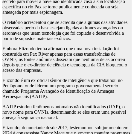
secreto para mover a nave não identificada caso a sua localização
específica no rio Pax se torne publicamente conhecida ou seja
ameaçada por mais espionagem.
O relatório acrescentou que se acredita que algumas das atividades
observadas perto da base estejam ligadas a drones avançados ou
aeronaves que usam tecnologia que foi copiada e desenvolvida a
partir de supostos materiais exóticos.
Embora Elizondo tenha afirmado que uma nova instalação foi
construída em Pax River apenas para essas transferências de
OVNIs, as fontes anônimas disseram que nenhuma delas ocorreu
depois que o ex-diretor de ciência e tecnologia da CIA bloqueou o
acesso das empresas.
Elizondo é um ex-oficial sênior de inteligência que trabalhou no
Pentágono, onde liderou um programa governamental secreto
chamado Programa Avançado de Identificação de Ameaças
Aeroespaciais (AATIP).
AATIP estudou fenômenos anômalos não identificados (UAP), o
novo nome para OVNIs, determinando se eles eram uma possível
ameaça à segurança nacional.
Elizondo, denunciante desde 2017, testemunhou sob juramento em
2024 à congressista Nancy Mace que o governo mantém programas