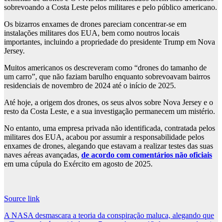
sobrevoando a Costa Leste pelos militares e pelo público americano.
Os bizarros enxames de drones pareciam concentrar-se em
instalações militares dos EUA, bem como noutros locais
importantes, incluindo a propriedade do presidente Trump em Nova
Jersey.
Muitos americanos os descreveram como “drones do tamanho de
um carro”, que não faziam barulho enquanto sobrevoavam bairros
residenciais de novembro de 2024 até o início de 2025.
Até hoje, a origem dos drones, os seus alvos sobre Nova Jersey e o
resto da Costa Leste, e a sua investigação permanecem um mistério.
No entanto, uma empresa privada não identificada, contratada pelos
militares dos EUA, acabou por assumir a responsabilidade pelos
enxames de drones, alegando que estavam a realizar testes das suas
naves aéreas avançadas,
de acordo com comentários não oficiais
em uma cúpula do Exército em agosto de 2025.
Source link
Post
A NASA desmascara a teoria da conspiração maluca, alegando que