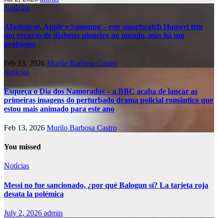
Notícias
Afastem-se, Apple e Samsung – este smartwatch Huawei tem
um recurso de diabetes pioneiro no mundo, mas há um
problema
Feb 13, 2026
Murilo Barbosa Castro
Notícias
Esqueça o Dia dos Namorados – a BBC acaba de lançar as
primeiras imagens do perturbado drama policial romântico que
estou mais animado para este ano
Feb 13, 2026
Murilo Barbosa Castro
You missed
Notícias
Messi no fue sancionado, ¿por qué Balogun sí? La tarjeta roja
desata la polémica
July 2, 2026
admin