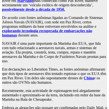
River em
Maryland
mais conhecido como Pax River, manteve
secretamente um ‘veículo exótico de origem desconhecida’,
possivelmente desde a década de 1950.
De acordo com fontes anônimas ligadas ao Comando de Sistemas
Aéreos Navais (NAVAIR), com sede em Pax River, certos
programas militares da base estiveram envolvidos na análise e
explorando tecnologia recuperada de embarcações não
humanas
durante anos.
NAVAIR é uma parte importante da Marinha dos EUA, que lida
com tudo relacionado a aeronaves navais, armas e sistemas de
aviação. Ela projeta, constrói, testa, compra, repara e mantém
aeronaves da Marinha e do Corpo de Fuzileiros Navais prontas para
uso.
Em declarações ao Liberation Times, as fontes anónimas afirmaram
que dois tipos de aeronaves têm tentado espionar o que os EUA têm
em Pax River. Um deles são supostamente drones de
China
e os
outros são OVNIs não humanos.
Recentemente, esta actividade de espionagem terá alegadamente
aumentado e aproximado-se da terra, incluindo em redor da base da
Marinha na Baía de Chesapeake.
Embora as alegações não possam ser confirmadas pelo Daily Mail, o