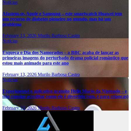
Notícias
Afastem-se, Apple e Samsung – este smartwatch Huawei tem
um recurso de diabetes pioneiro no mundo, mas há um
problema
February 13, 2026
Murilo Barbosa Castro
Notícias
Esqueça o Dia dos Namorados – a BBC acaba de lançar as
primeiras imagens do perturbado drama policial romântico que
estou mais animado para este ano
February 13, 2026
Murilo Barbosa Castro
Notícias
Experimentei o aplicativo gratuito Hello Mario da Nintendo – e
não consigo acreditar como ele é divertido (sim, é para crianças)
February 13, 2026
Murilo Barbosa Castro