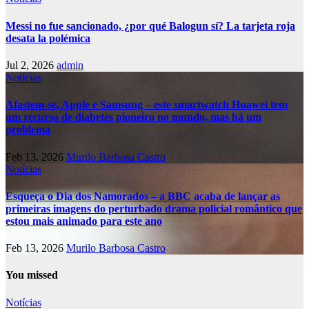
Messi no fue sancionado, ¿por qué Balogun sí? La tarjeta roja
desata la polémica
Jul 2, 2026
admin
Notícias
Afastem-se, Apple e Samsung – este smartwatch Huawei tem
um recurso de diabetes pioneiro no mundo, mas há um
problema
Feb 13, 2026
Murilo Barbosa Castro
Notícias
Esqueça o Dia dos Namorados – a BBC acaba de lançar as
primeiras imagens do perturbado drama policial romântico que
estou mais animado para este ano
Feb 13, 2026
Murilo Barbosa Castro
You missed
Notícias