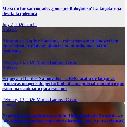
Messi no fue sancionado, ¿por qué Balogun sí? La tarjeta roja
desata la polémica
July 2, 2026
admin
Notícias
Afastem-se, Apple e Samsung – este smartwatch Huawei tem
um recurso de diabetes pioneiro no mundo, mas há um
problema
February 13, 2026
Murilo Barbosa Castro
Notícias
Esqueça o Dia dos Namorados – a BBC acaba de lançar as
primeiras imagens do perturbado drama policial romântico que
estou mais animado para este ano
February 13, 2026
Murilo Barbosa Castro
Notícias
Experimentei o aplicativo gratuito Hello Mario da Nintendo – e
não consigo acreditar como ele é divertido (sim, é para crianças)