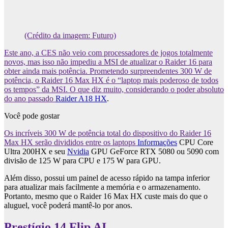
(Crédito da imagem: Futuro)
Este ano, a CES não veio com processadores de jogos totalmente
novos, mas isso não impediu a MSI de atualizar o Raider 16 para
obter ainda mais potência. Prometendo surpreendentes 300 W de
potência, o Raider 16 Max HX é o “laptop mais poderoso de todos
os tempos” da MSI. O que diz muito, considerando o poder absoluto
do ano passado
Raider A18 HX
.
Você pode gostar
Os incríveis 300 W de potência total do dispositivo do Raider 16
Max HX serão divididos entre os laptops
Informações
CPU Core
Ultra 200HX e seu
Nvidia
GPU GeForce RTX 5080 ou 5090 com
divisão de 125 W para CPU e 175 W para GPU.
Além disso, possui um painel de acesso rápido na tampa inferior
para atualizar mais facilmente a memória e o armazenamento.
Portanto, mesmo que o Raider 16 Max HX custe mais do que o
aluguel, você poderá mantê-lo por anos.
Prestígio 14 Flip AI