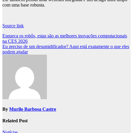
com uma base robusta.
Source link
Post
Esqueça os robôs, estas são as melhores inovações computacionais
na CES 2026
navigation
Eu preciso de um desumidificador? Aqui está exatamente o que eles
podem ajudar
By
Murilo Barbosa Castro
Related Post
Notícias