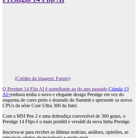
(Crédito da imagem: Futuro)
O Prestige 14 Flip AI é semelhante ao do ano passado
Cúpula 13
AI+
embora tenha o novo e elegante design Prestige em vez do
esquema de cores preto e dourado do Summit e apresente os novos
CPUs da série Core Ultra 300 da Intel.
Com a MSI Pen 2 e uma dobradiça conversível de 360 ​​graus, o
Prestige 14 Flips é o mais portátil e versátil da nova linha Prestige.
Inscreva-se para receber as últimas notícias, análises, opiniões, as
principais ofertas de tecnologia e muito mais.