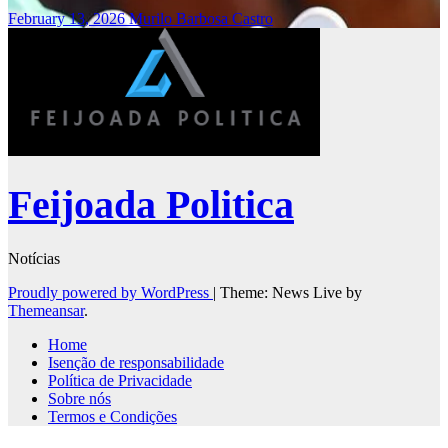
February 13, 2026
Murilo Barbosa Castro
Feijoada Politica
Notícias
Proudly powered by WordPress
|
Theme: News Live by
Themeansar
.
Home
Isenção de responsabilidade
Política de Privacidade
Sobre nós
Termos e Condições