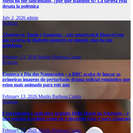
Messi no fue sancionado, ¿por qué Balogun sí? La tarjeta roja
desata la polémica
July 2, 2026
admin
Notícias
Afastem-se, Apple e Samsung – este smartwatch Huawei tem
um recurso de diabetes pioneiro no mundo, mas há um
problema
February 13, 2026
Murilo Barbosa Castro
Notícias
Esqueça o Dia dos Namorados – a BBC acaba de lançar as
primeiras imagens do perturbado drama policial romântico que
estou mais animado para este ano
February 13, 2026
Murilo Barbosa Castro
Notícias
Experimentei o aplicativo gratuito Hello Mario da Nintendo – e
não consigo acreditar como ele é divertido (sim, é para crianças)
February 13, 2026
Murilo Barbosa Castro