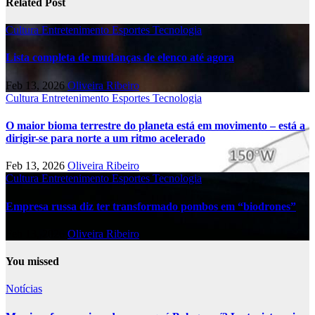
Related Post
Cultura
Entretenimento
Esportes
Tecnologia
Lista completa de mudanças de elenco até agora
Feb 13, 2026
Oliveira Ribeiro
Cultura
Entretenimento
Esportes
Tecnologia
O maior bioma terrestre do planeta está em movimento – está a
dirigir-se para norte a um ritmo acelerado
Feb 13, 2026
Oliveira Ribeiro
Cultura
Entretenimento
Esportes
Tecnologia
Empresa russa diz ter transformado pombos em “biodrones”
Feb 13, 2026
Oliveira Ribeiro
You missed
Notícias