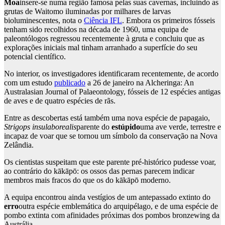
Moa
insere-se numa região famosa pelas suas cavernas, incluindo as
grutas de Waitomo iluminadas por milhares de larvas
bioluminescentes, nota o
Ciência IFL
. Embora os primeiros fósseis
tenham sido recolhidos na década de 1960, uma equipa de
paleontólogos regressou recentemente à gruta e concluiu que as
explorações iniciais mal tinham arranhado a superfície do seu
potencial científico.
No interior, os investigadores identificaram recentemente, de acordo
com um estudo
publicado
a 26 de janeiro na Alcheringa: An
Australasian Journal of Palaeontology, fósseis de 12 espécies antigas
de aves e de quatro espécies de rãs.
Entre as descobertas está também uma nova espécie de papagaio,
Strigops insulaborealis
parente do
estúpido
uma ave verde, terrestre e
incapaz de voar que se tornou um símbolo da conservação na Nova
Zelândia.
Os cientistas suspeitam que este parente pré-histórico pudesse voar,
ao contrário do kākāpō: os ossos das pernas parecem indicar
membros mais fracos do que os do kākāpō moderno.
A equipa encontrou ainda vestígios de um antepassado extinto do
erro
outra espécie emblemática do arquipélago, e de uma espécie de
pombo extinta com afinidades próximas dos pombos bronzewing da
Austrália.