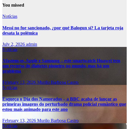
You missed
Notícias
Messi no fue sancionado, ¿por qué Balogun sí? La tarjeta roja
desata la polémica
July 2, 2026
admin
Notícias
Afastem-se, Apple e Samsung – este smartwatch Huawei tem
um recurso de diabetes pioneiro no mundo, mas há um
problema
February 13, 2026
Murilo Barbosa Castro
Notícias
Esqueça o Dia dos Namorados – a BBC acaba de lançar as
primeiras imagens do perturbado drama policial romântico que
estou mais animado para este ano
February 13, 2026
Murilo Barbosa Castro
Notícias