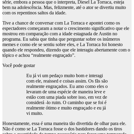
série, embora a pessoa que o interpreta, Diesel La Torraca, esteja
bem na adolescência. Mas, felizmente, até o ator se divertiu muito
com os repentinos saltos da idade.
Tive a chance de conversar com La Torraca e apontei como os
espectadores começaram a notar o crescimento significativo que ele
mostrou em comparação com a idade estagnada de Austin no
programa. Eu sabia que tinha que perguntar sobre os inúmeros
memes e como ele se sentiu sobre eles, e La Torraca foi honesto
quando ele respondeu, dizendo que ele interagiu abertamente com o
tópico e achou “realmente engraçado”.
Você pode gostar
Eu já vi um pedaço muito bom e interagi
com ele, reaissed e coisas assim. Os fãs são
realmente engraçados. Eu amo como eles o
levaram de uma espécie de maneira leve e
estão com uma piada sobre isso, em vez de
considerá -lo ruim. O caminho que se foi é
realmente ótimo e muito engraçado e eu já
vi muito.
Honestamente, essa é uma maneira tão divertida de olhar para ele.
Não é como se La Torraca fosse o dos bastidores dando os tiros