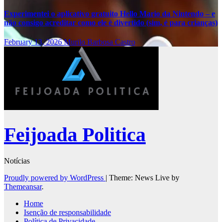
Experimentei o aplicativo gratuito Hello Mario da Nintendo – e
não consigo acreditar como ele é divertido (sim, é para crianças)
February 13, 2026
Murilo Barbosa Castro
Feijoada Politica
Notícias
Proudly powered by WordPress
|
Theme: News Live by
Themeansar
.
Home
Isenção de responsabilidade
Política de Privacidade