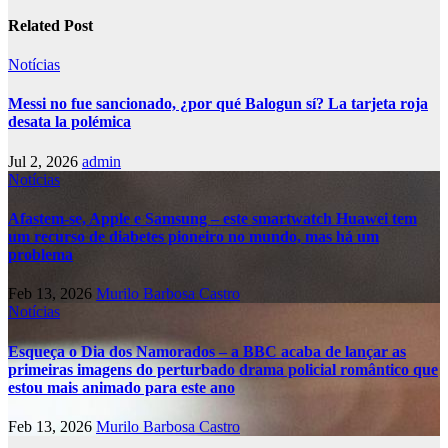
Related Post
Notícias
Messi no fue sancionado, ¿por qué Balogun sí? La tarjeta roja
desata la polémica
Jul 2, 2026
admin
Notícias
Afastem-se, Apple e Samsung – este smartwatch Huawei tem
um recurso de diabetes pioneiro no mundo, mas há um
problema
Feb 13, 2026
Murilo Barbosa Castro
Notícias
Esqueça o Dia dos Namorados – a BBC acaba de lançar as
primeiras imagens do perturbado drama policial romântico que
estou mais animado para este ano
Feb 13, 2026
Murilo Barbosa Castro