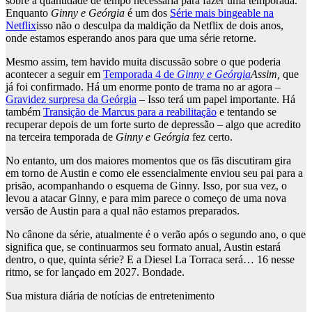
sobre a quantidade de tempo necessária para fazer uma temporada.
Enquanto
Ginny e Geórgia
é um dos
Série mais bingeable na
Netflix
isso não o desculpa da maldição da Netflix de dois anos,
onde estamos esperando anos para que uma série retorne.
Mesmo assim, tem havido muita discussão sobre o que poderia
acontecer a seguir em
Temporada 4 de
Ginny e Geórgia
Assim,
que
já foi confirmado. Há um enorme ponto de trama no ar agora –
Gravidez surpresa da Geórgia
– Isso terá um papel importante. Há
também
Transição de Marcus para a reabilitação
e tentando se
recuperar depois de um forte surto de depressão – algo que acredito
na terceira temporada de
Ginny e Geórgia
fez certo.
No entanto, um dos maiores momentos que os fãs discutiram gira
em torno de Austin e como ele essencialmente enviou seu pai para a
prisão, acompanhando o esquema de Ginny. Isso, por sua vez, o
levou a atacar Ginny, e para mim parece o começo de uma nova
versão de Austin para a qual não estamos preparados.
No cânone da série, atualmente é o verão após o segundo ano, o que
significa que, se continuarmos seu formato anual, Austin estará
dentro, o que, quinta série? E a Diesel La Torraca será… 16 nesse
ritmo, se for lançado em 2027. Bondade.
Sua mistura diária de notícias de entretenimento