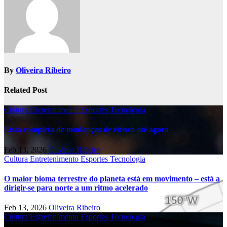
By
Oliveira Ribeiro
Related Post
Cultura
Entretenimento
Esportes
Tecnologia
Lista completa de mudanças de elenco até agora
Feb 13, 2026
Oliveira Ribeiro
Cultura
Entretenimento
Esportes
Tecnologia
O maior bioma terrestre do planeta está em movimento – está a
dirigir-se para norte a um ritmo acelerado
Feb 13, 2026
Oliveira Ribeiro
Cultura
Entretenimento
Esportes
Tecnologia