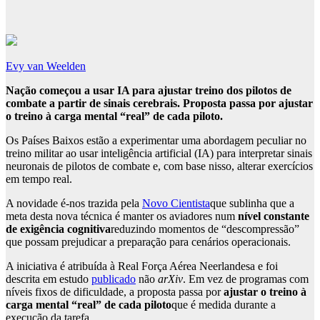
Evy van Weelden
Nação começou a usar IA para ajustar treino dos pilotos de
combate a partir de sinais cerebrais. Proposta passa por ajustar
o treino à carga mental “real” de cada piloto.
Os Países Baixos estão a experimentar uma abordagem peculiar no
treino militar ao usar inteligência artificial (IA) para interpretar sinais
neuronais de pilotos de combate e, com base nisso, alterar exercícios
em tempo real.
A novidade é-nos trazida pela
Novo Cientista
que sublinha que a
meta desta nova técnica é manter os aviadores num
nível constante
de exigência cognitiva
reduzindo momentos de “descompressão”
que possam prejudicar a preparação para cenários operacionais.
A iniciativa é atribuída à Real Força Aérea Neerlandesa e foi
descrita em estudo
publicado
não
arXiv
. Em vez de programas com
níveis fixos de dificuldade, a proposta passa por
ajustar o treino à
carga mental “real” de cada piloto
que é medida durante a
execução da tarefa.