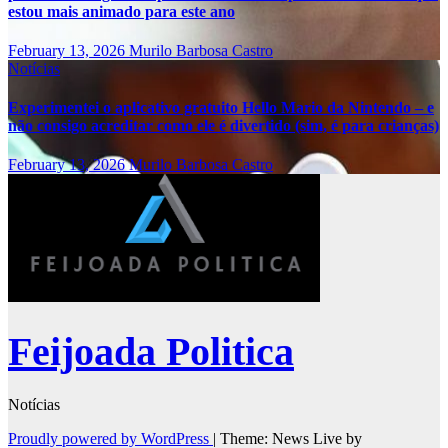
estou mais animado para este ano
February 13, 2026
Murilo Barbosa Castro
Notícias
Experimentei o aplicativo gratuito Hello Mario da Nintendo – e
não consigo acreditar como ele é divertido (sim, é para crianças)
February 13, 2026
Murilo Barbosa Castro
Feijoada Politica
Notícias
Proudly powered by WordPress
|
Theme: News Live by