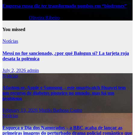
Empresa russa diz ter transformado pombos em “biodrones”
Feb 13, 2026
Oliveira Ribeiro
You missed
Notícias
Messi no fue sancionado, ¿por qué Balogun sí? La tarjeta roja
desata la polémica
July 2, 2026
admin
Notícias
Afastem-se, Apple e Samsung – este smartwatch Huawei tem
um recurso de diabetes pioneiro no mundo, mas há um
problema
February 13, 2026
Murilo Barbosa Castro
Notícias
Esqueça o Dia dos Namorados – a BBC acaba de lançar as
primeiras imagens do perturbado drama policial romântico que