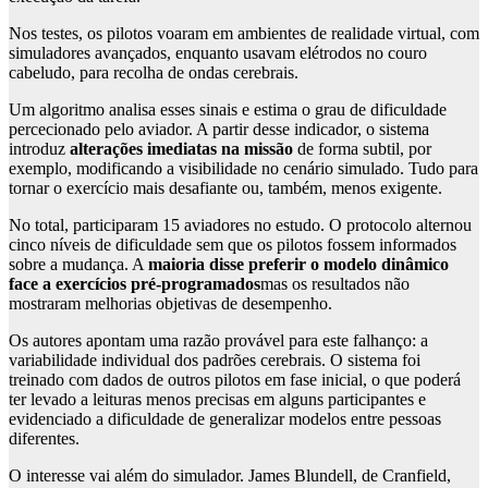
Nos testes, os pilotos voaram em ambientes de realidade virtual, com
simuladores avançados, enquanto usavam elétrodos no couro
cabeludo, para recolha de ondas cerebrais.
Um algoritmo analisa esses sinais e estima o grau de dificuldade
percecionado pelo aviador. A partir desse indicador, o sistema
introduz
alterações imediatas na missão
de forma subtil, por
exemplo, modificando a visibilidade no cenário simulado. Tudo para
tornar o exercício mais desafiante ou, também, menos exigente.
No total, participaram 15 aviadores no estudo. O protocolo alternou
cinco níveis de dificuldade sem que os pilotos fossem informados
sobre a mudança. A
maioria disse preferir o modelo dinâmico
face a exercícios pré-programados
mas os resultados não
mostraram melhorias objetivas de desempenho.
Os autores apontam uma razão provável para este falhanço: a
variabilidade individual dos padrões cerebrais. O sistema foi
treinado com dados de outros pilotos em fase inicial, o que poderá
ter levado a leituras menos precisas em alguns participantes e
evidenciado a dificuldade de generalizar modelos entre pessoas
diferentes.
O interesse vai além do simulador. James Blundell, de Cranfield,