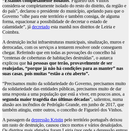
“Estamos completamente isolados
. Figueiró dos Vinhos
considera-se completamente isolado do resto do distrito, da região e
do país”, declarou o presidente do município, apelando para que o
Governo “olhe para este território e também consiga, de alguma
forma, equacionar a possibilidade de decretar o estado de
calamidade”, já
decretado
esta manhã nos distritos de Leiria e
Coimbra.
A destruição inclui infraestruturas municipais, sinalização, muros e
derrocadas, com os serviços a tentarem resolver onde conseguem
chegar. Referindo que em todas as povoações do concelho há
“centenas de coberturas de habitações destruídas”, o autarca
explicou que
há pessoas que terão, provavelmente de ser
realojadas, “porque já não há condições para as manter” nas
suas casas
,
pois muitas “estão a céu aberto”.
“Precisamos muito da solidariedade do Governo, precisamos muito
da solidariedade das entidades públicas, precisamos muito de dar
uma resposta a uma população que está a viver, em poucos anos, a
segunda maior tragédia das últimas décadas
”, salientou, numa
alusão aos incêndios de Pedrógão Grande, em junho de 2017, que
também atingiu, entre outros, o concelho de Figueiró dos Vinhos.
A passagem da
depressão Kristin
pelo território português deixou
um rasto de destruição, causou cinco mortos e vários desalojados.
Os distritos mais afetados foram Leiria (por onde a depressão entrou