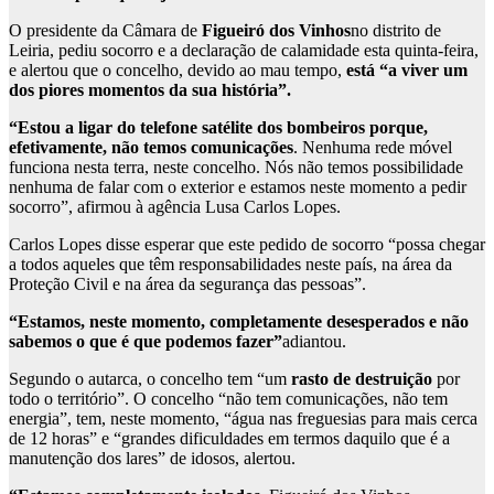
O presidente da Câmara de
Figueiró dos Vinhos
no distrito de
Leiria, pediu socorro e a declaração de calamidade esta quinta-feira,
e alertou que o concelho, devido ao mau tempo,
está “a viver um
dos piores momentos da sua história”.
“Estou a ligar do telefone satélite dos bombeiros porque,
efetivamente, não temos comunicações
. Nenhuma rede móvel
funciona nesta terra, neste concelho. Nós não temos possibilidade
nenhuma de falar com o exterior e estamos neste momento a pedir
socorro”, afirmou à agência Lusa Carlos Lopes.
Carlos Lopes disse esperar que este pedido de socorro “possa chegar
a todos aqueles que têm responsabilidades neste país, na área da
Proteção Civil e na área da segurança das pessoas”.
“Estamos, neste momento, completamente desesperados e não
sabemos o que é que podemos fazer”
adiantou.
Segundo o autarca, o concelho tem “um
rasto de destruição
por
todo o território”. O concelho “não tem comunicações, não tem
energia”, tem, neste momento, “água nas freguesias para mais cerca
de 12 horas” e “grandes dificuldades em termos daquilo que é a
manutenção dos lares” de idosos, alertou.