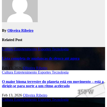
By
Oliveira Ribeiro
Related Post
Cultura
Entretenimento
Esportes
Tecnologia
Lista completa de mudanças de elenco até agora
Feb 13, 2026
Oliveira Ribeiro
Cultura
Entretenimento
Esportes
Tecnologia
O maior bioma terrestre do planeta está em movimento – está a
dirigir-se para norte a um ritmo acelerado
Feb 13, 2026
Oliveira Ribeiro
Cultura
Entretenimento
Esportes
Tecnologia