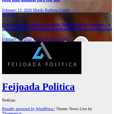
estou mais animado para este ano
February 13, 2026
Murilo Barbosa Castro
Notícias
Experimentei o aplicativo gratuito Hello Mario da Nintendo – e
não consigo acreditar como ele é divertido (sim, é para crianças)
February 13, 2026
Murilo Barbosa Castro
Feijoada Politica
Notícias
Proudly powered by WordPress
|
Theme: News Live by
Themeansar
.