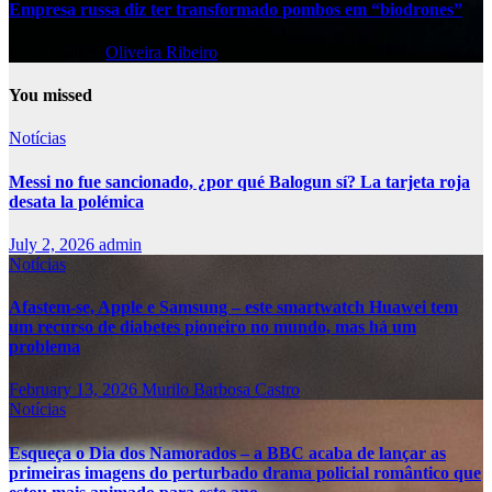
Empresa russa diz ter transformado pombos em “biodrones”
Feb 13, 2026
Oliveira Ribeiro
You missed
Notícias
Messi no fue sancionado, ¿por qué Balogun sí? La tarjeta roja
desata la polémica
July 2, 2026
admin
Notícias
Afastem-se, Apple e Samsung – este smartwatch Huawei tem
um recurso de diabetes pioneiro no mundo, mas há um
problema
February 13, 2026
Murilo Barbosa Castro
Notícias
Esqueça o Dia dos Namorados – a BBC acaba de lançar as
primeiras imagens do perturbado drama policial romântico que