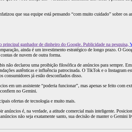
nfatizou que sua equipe está pensando “com muito cuidado” sobre os a
 principal ganhador de dinheiro do Google. Publicidade na pesquisa,
omparação, ainda é um investimento estratégico de longo prazo. O Goo
 contas de nuvem de outra forma.
s não declarou uma proibição filosófica de anúncios para sempre. Em
endações autênticas e influência patrocinada. O TikTok e o Instagram e
os consumidores já estão desconfiados disso.
cios em um assistente “poderia funcionar”, mas apenas se feito com ex
s confiem no Gemini.
ncipais ofertas de tecnologia e muito mais.
 anúncios é, na verdade, a atitude comercial mais inteligente. Posicio
anúncios não seja exatamente santo, sua decisão de manter o Gemini l