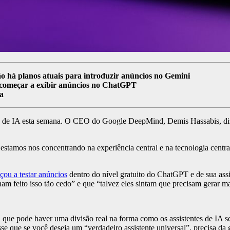
 há planos atuais para introduzir anúncios no Gemini
 começar a exibir anúncios no ChatGPT
ça
e de IA esta semana. O CEO do Google DeepMind, Demis Hassabis, d
estamos nos concentrando na experiência central e na tecnologia centra
ou a testar anúncios
dentro do nível gratuito do ChatGPT e de sua ass
m feito isso tão cedo” e que “talvez eles sintam que precisam gerar mai
a que pode haver uma divisão real na forma como os assistentes de IA s
isse que se você deseja um “verdadeiro assistente universal”, precisa 