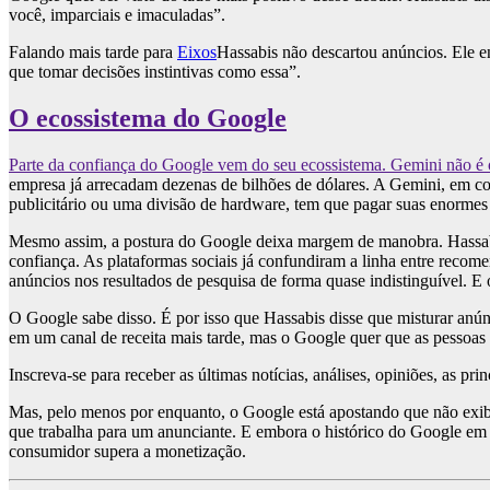
você, imparciais e imaculadas”.
Falando mais tarde para
Eixos
Hassabis não descartou anúncios. Ele e
que tomar decisões instintivas como essa”.
O ecossistema do Google
Parte da confiança do Google vem do seu ecossistema. Gemini não é o
empresa já arrecadam dezenas de bilhões de dólares. A Gemini, em c
publicitário ou uma divisão de hardware, tem que pagar suas enormes
Mesmo assim, a postura do Google deixa margem de manobra. Hassabi
confiança. As plataformas sociais já confundiram a linha entre recom
anúncios nos resultados de pesquisa de forma quase indistinguível. E 
O Google sabe disso. É por isso que Hassabis disse que misturar anún
em um canal de receita mais tarde, mas o Google quer que as pessoa
Inscreva-se para receber as últimas notícias, análises, opiniões, as pri
Mas, pelo menos por enquanto, o Google está apostando que não exibir
que trabalha para um anunciante. E embora o histórico do Google em 
consumidor supera a monetização.