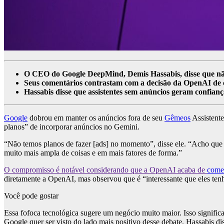
O CEO do Google DeepMind, Demis Hassabis, disse que não
Seus comentários contrastam com a decisão da OpenAI de
Hassabis disse que assistentes sem anúncios geram confian
Google
dobrou em manter os anúncios fora de seu
Gêmeos
Assistent
planos” de incorporar anúncios no Gemini.
“Não temos planos de fazer [ads] no momento”, disse ele. “Acho que 
muito mais ampla de coisas e em mais fatores de forma.”
O compromisso é notável considerando que a OpenAI acaba de
começ
diretamente a OpenAI, mas observou que é “interessante que eles tenha
Você pode gostar
Essa fofoca tecnológica sugere um negócio muito maior. Isso signific
Google quer ser visto do lado mais positivo desse debate. Hassabis d