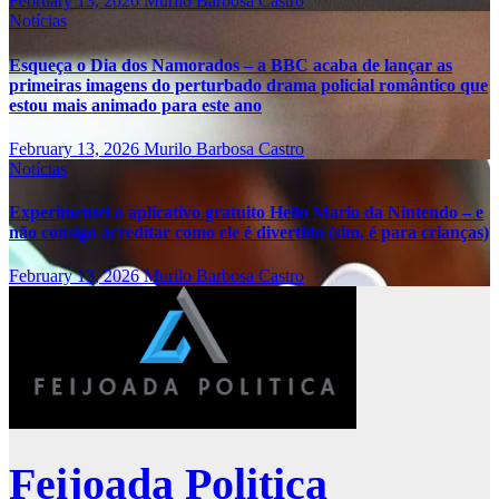
February 13, 2026
Murilo Barbosa Castro
Notícias
Esqueça o Dia dos Namorados – a BBC acaba de lançar as
primeiras imagens do perturbado drama policial romântico que
estou mais animado para este ano
February 13, 2026
Murilo Barbosa Castro
Notícias
Experimentei o aplicativo gratuito Hello Mario da Nintendo – e
não consigo acreditar como ele é divertido (sim, é para crianças)
February 13, 2026
Murilo Barbosa Castro
Feijoada Politica