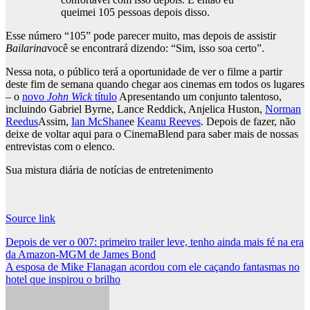
queimei 105 pessoas depois disso.
Esse número “105” pode parecer muito, mas depois de assistir
Bailarina
você se encontrará dizendo: “Sim, isso soa certo”.
Nessa nota, o público terá a oportunidade de ver o filme a partir
deste fim de semana quando chegar aos cinemas em todos os lugares
– o
novo
John Wick
título
Apresentando um conjunto talentoso,
incluindo Gabriel Byrne, Lance Reddick, Anjelica Huston,
Norman
Reedus
Assim,
Ian McShane
e
Keanu Reeves
. Depois de fazer, não
deixe de voltar aqui para o CinemaBlend para saber mais de nossas
entrevistas com o elenco.
Sua mistura diária de notícias de entretenimento
Source link
Post
Depois de ver o 007: primeiro trailer leve, tenho ainda mais fé na era
da Amazon-MGM de James Bond
navigation
A esposa de Mike Flanagan acordou com ele caçando fantasmas no
hotel que inspirou o brilho