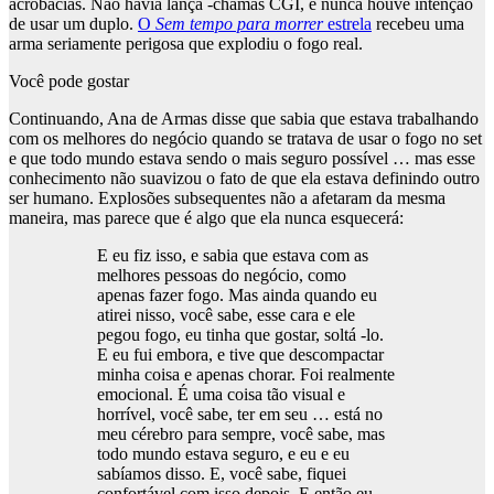
acrobacias. Não havia lança -chamas CGI, e nunca houve intenção
de usar um duplo.
O
Sem tempo para morrer
estrela
recebeu uma
arma seriamente perigosa que explodiu o fogo real.
Você pode gostar
Continuando, Ana de Armas disse que sabia que estava trabalhando
com os melhores do negócio quando se tratava de usar o fogo no set
e que todo mundo estava sendo o mais seguro possível … mas esse
conhecimento não suavizou o fato de que ela estava definindo outro
ser humano. Explosões subsequentes não a afetaram da mesma
maneira, mas parece que é algo que ela nunca esquecerá:
E eu fiz isso, e sabia que estava com as
melhores pessoas do negócio, como
apenas fazer fogo. Mas ainda quando eu
atirei nisso, você sabe, esse cara e ele
pegou fogo, eu tinha que gostar, soltá -lo.
E eu fui embora, e tive que descompactar
minha coisa e apenas chorar. Foi realmente
emocional. É uma coisa tão visual e
horrível, você sabe, ter em seu … está no
meu cérebro para sempre, você sabe, mas
todo mundo estava seguro, e eu e eu
sabíamos disso. E, você sabe, fiquei
confortável com isso depois. E então eu