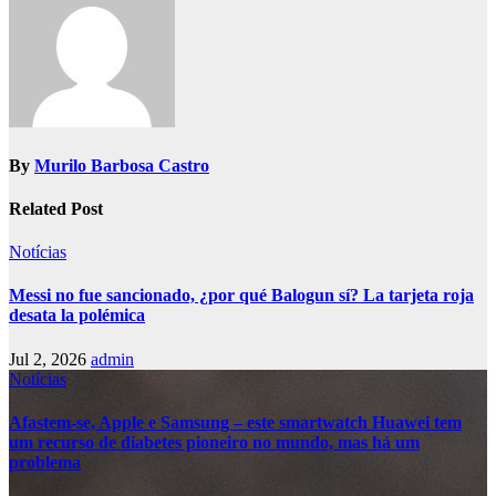
By
Murilo Barbosa Castro
Related Post
Notícias
Messi no fue sancionado, ¿por qué Balogun sí? La tarjeta roja
desata la polémica
Jul 2, 2026
admin
Notícias
Afastem-se, Apple e Samsung – este smartwatch Huawei tem
um recurso de diabetes pioneiro no mundo, mas há um
problema