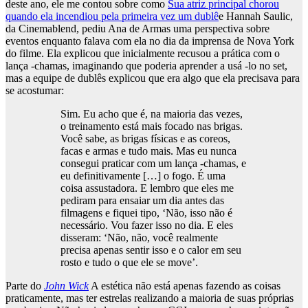
deste ano, ele me contou sobre como
Sua atriz principal chorou
quando ela incendiou pela primeira vez um dublê
e Hannah Saulic,
da Cinemablend, pediu Ana de Armas uma perspectiva sobre
eventos enquanto falava com ela no dia da imprensa de Nova York
do filme. Ela explicou que inicialmente recusou a prática com o
lança -chamas, imaginando que poderia aprender a usá -lo no set,
mas a equipe de dublês explicou que era algo que ela precisava para
se acostumar:
Sim. Eu acho que é, na maioria das vezes,
o treinamento está mais focado nas brigas.
Você sabe, as brigas físicas e as coreos,
facas e armas e tudo mais. Mas eu nunca
consegui praticar com um lança -chamas, e
eu definitivamente […] o fogo. É uma
coisa assustadora. E lembro que eles me
pediram para ensaiar um dia antes das
filmagens e fiquei tipo, ‘Não, isso não é
necessário. Vou fazer isso no dia. E eles
disseram: ‘Não, não, você realmente
precisa apenas sentir isso e o calor em seu
rosto e tudo o que ele se move’.
Parte do
John Wick
A estética não está apenas fazendo as coisas
praticamente, mas ter estrelas realizando a maioria de suas próprias