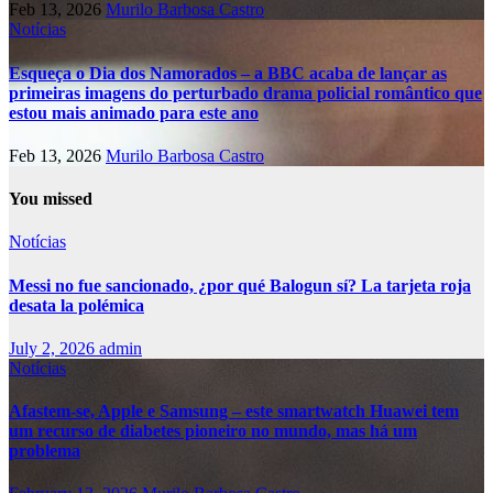
Feb 13, 2026
Murilo Barbosa Castro
Notícias
Esqueça o Dia dos Namorados – a BBC acaba de lançar as
primeiras imagens do perturbado drama policial romântico que
estou mais animado para este ano
Feb 13, 2026
Murilo Barbosa Castro
You missed
Notícias
Messi no fue sancionado, ¿por qué Balogun sí? La tarjeta roja
desata la polémica
July 2, 2026
admin
Notícias
Afastem-se, Apple e Samsung – este smartwatch Huawei tem
um recurso de diabetes pioneiro no mundo, mas há um
problema