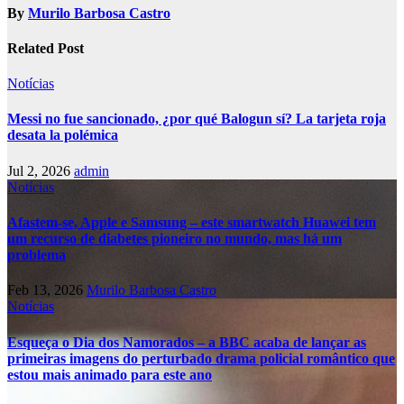
By
Murilo Barbosa Castro
Related Post
Notícias
Messi no fue sancionado, ¿por qué Balogun sí? La tarjeta roja
desata la polémica
Jul 2, 2026
admin
Notícias
Afastem-se, Apple e Samsung – este smartwatch Huawei tem
um recurso de diabetes pioneiro no mundo, mas há um
problema
Feb 13, 2026
Murilo Barbosa Castro
Notícias
Esqueça o Dia dos Namorados – a BBC acaba de lançar as
primeiras imagens do perturbado drama policial romântico que
estou mais animado para este ano