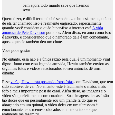
bem agora todo mundo sabe que fizemos
sexo
Quero dizer, é difícil ter um bebê sem ele … e honestamente, o fato
de ela ter chamado isso é realmente engraçado, especialmente
quando você considera o quão hiper-fixo a internet está
A vida
amorosa de Pete Davidson
por anos. Além disso, eu amo como isso
é atrevido, e considerando que o namorado dela é um comediante,
aposto que ele também deu um chute.
Você pode gostar
No entanto, essa não é a única razão pela qual é um momento viral
digno. Junto com essa legenda atrevida, Hewitt também enviou as
seguintes fotos e vídeos relacionados ao seu anúncio, dê uma
olhada:
Esse
verão, Hewitt está postando fotos fofas
com Davidson, que tem
sido adorável de ver. No entanto, este é facilmente o maior, mais
fofo e mais importante post do casal. Além disso, as imagens e o
vídeo são perfeitamente com curadoria. Suas imagens de casal são
tão doces que eu pessoalmente sou um grande fã do que se
abraçando em um quintal, o vídeo deles em um ultrassom é
emocionante, e os memes colocados em meio a tudo o que
realmente me fazem rir.