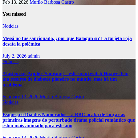
Feb 13, 2026
Murilo Barbosa Castro
You missed
Notícias
Messi no fue sancionado, ¿por qué Balogun sí? La tarjeta roja
desata la polémica
July 2, 2026
admin
Notícias
Afastem-se, Apple e Samsung – este smartwatch Huawei tem
um recurso de diabetes pioneiro no mundo, mas há um
problema
February 13, 2026
Murilo Barbosa Castro
Notícias
Esqueça o Dia dos Namorados – a BBC acaba de lançar as
primeiras imagens do perturbado drama policial romântico que
estou mais animado para este ano
February 13, 2026
Murilo Barbosa Castro