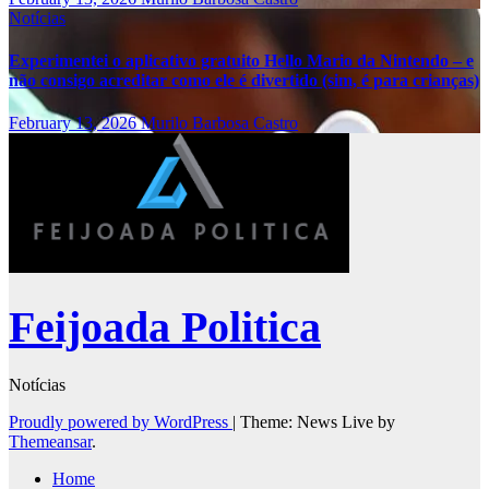
Notícias
Experimentei o aplicativo gratuito Hello Mario da Nintendo – e
não consigo acreditar como ele é divertido (sim, é para crianças)
February 13, 2026
Murilo Barbosa Castro
Feijoada Politica
Notícias
Proudly powered by WordPress
|
Theme: News Live by
Themeansar
.
Home