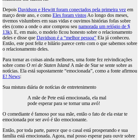
Depois
Davidson e Hewitt foram conectados pela primeira vez
em
março deste ano, e como
Eles foram vistos
Ao longo dos meses,
tivemos vislumbres em suas vidas e ouvimos histórias fofas sobre
eles (como a onde o ator comprou seu
namorada um relógio de $
13k
). E, em maio, o modelo ficou honesto sobre o relacionamento
deles e disse que
Davidson é a “melhor pessoa”
Ela já conheceu.
Então, este post feliz e hilário parece certo com o que sabemos sobre
o relacionamento deles.
Para tornar as coisas ainda melhores, uma fonte fez reivindicações
sobre como
O rei de Staten Island
A mãe de Star se sente sobre as
notícias. Ela está supostamente “emocionada”, como a fonte afirmou
E! News
:
Sua mistura diária de notícias de entretenimento
A mãe de Pete está emocionada, ela mal
pode esperar para se tornar uma avó!
O comediante é famoso por sua mãe, então o fato de ela estar te
emocionada por ser avó é tão emocionante.
Então, por toda parte, parece que o casal está prosperando e sua
família está emocionada. Agora, mal posso esperar para ouvir sobre