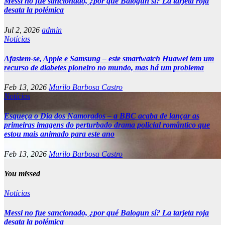
Messi no fue sancionado, ¿por qué Balogun sí? La tarjeta roja
desata la polémica
Jul 2, 2026
admin
Notícias
Afastem-se, Apple e Samsung – este smartwatch Huawei tem um
recurso de diabetes pioneiro no mundo, mas há um problema
Feb 13, 2026
Murilo Barbosa Castro
Notícias
Esqueça o Dia dos Namorados – a BBC acaba de lançar as
primeiras imagens do perturbado drama policial romântico que
estou mais animado para este ano
Feb 13, 2026
Murilo Barbosa Castro
You missed
Notícias
Messi no fue sancionado, ¿por qué Balogun sí? La tarjeta roja
desata la polémica