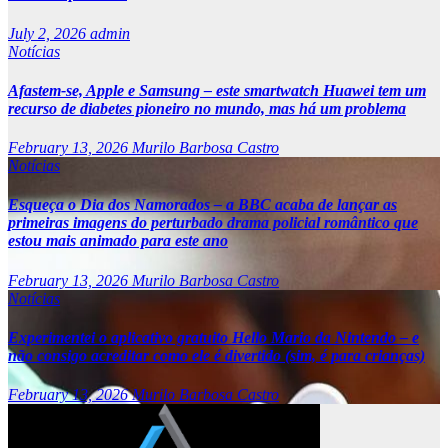
July 2, 2026
admin
Notícias
Afastem-se, Apple e Samsung – este smartwatch Huawei tem um
recurso de diabetes pioneiro no mundo, mas há um problema
February 13, 2026
Murilo Barbosa Castro
Notícias
Esqueça o Dia dos Namorados – a BBC acaba de lançar as
primeiras imagens do perturbado drama policial romântico que
estou mais animado para este ano
February 13, 2026
Murilo Barbosa Castro
Notícias
Experimentei o aplicativo gratuito Hello Mario da Nintendo – e
não consigo acreditar como ele é divertido (sim, é para crianças)
February 13, 2026
Murilo Barbosa Castro