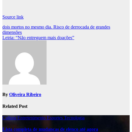
Source link
Post
dois mortos no mesmo dia. Risco de derrocada de grandes
dimensões
navigation
Leiria: “Não entreguem mais doações”
By
Oliveira Ribeiro
Related Post
Cultura
Entretenimento
Esportes
Tecnologia
Lista completa de mudanças de elenco até agora