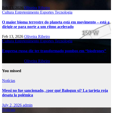
Feb 13, 2026
Oliveira Ribeiro
Cultura
Entretenimento
Esportes
Tecnologia
O maior bioma terrestre do planeta está em movimento – está a
dirigir-se para norte a um ritmo acelerado
Feb 13, 2026
Oliveira Ribeiro
Cultura
Entretenimento
Esportes
Tecnologia
Empresa russa diz ter transformado pombos em “biodrones”
Feb 13, 2026
Oliveira Ribeiro
You missed
Notícias
Messi no fue sancionado, ¿por qué Balogun sí? La tarjeta roja
desata la polémica
July 2, 2026
admin
Notícias