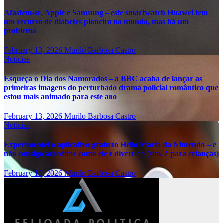
Afastem-se, Apple e Samsung – este smartwatch Huawei tem
um recurso de diabetes pioneiro no mundo, mas há um
problema
February 13, 2026
Murilo Barbosa Castro
Notícias
Esqueça o Dia dos Namorados – a BBC acaba de lançar as
primeiras imagens do perturbado drama policial romântico que
estou mais animado para este ano
February 13, 2026
Murilo Barbosa Castro
Notícias
Experimentei o aplicativo gratuito Hello Mario da Nintendo – e
não consigo acreditar como ele é divertido (sim, é para crianças)
February 13, 2026
Murilo Barbosa Castro