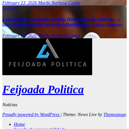
February 13, 2026
Murilo Barbosa Castro
Notícias
Experimentei o aplicativo gratuito Hello Mario da Nintendo – e
não consigo acreditar como ele é divertido (sim, é para crianças)
February 13, 2026
Murilo Barbosa Castro
Feijoada Politica
Notícias
Proudly powered by WordPress
|
Theme: News Live by
Themeansar
.
Home