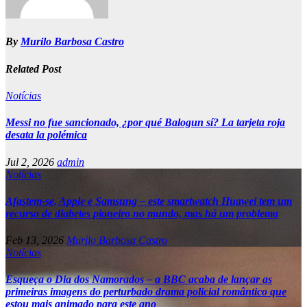
By
Murilo Barbosa Castro
Related Post
Notícias
Messi no fue sancionado, ¿por qué Balogun sí? La tarjeta roja
desata la polémica
Jul 2, 2026
admin
Notícias
Afastem-se, Apple e Samsung – este smartwatch Huawei tem um
recurso de diabetes pioneiro no mundo, mas há um problema
Feb 13, 2026
Murilo Barbosa Castro
Notícias
Esqueça o Dia dos Namorados – a BBC acaba de lançar as
primeiras imagens do perturbado drama policial romântico que
estou mais animado para este ano