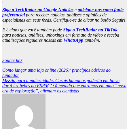
Siga o TechRadar no Google Notícias
e
adicione-nos como fonte
preferencial
para receber notícias, análises e opiniões de
especialistas em seus feeds. Certifique-se de clicar no botão Seguir!
E é claro que você também pode
Siga o TechRadar no TikTok
para notícias, análises, unboxings em formato de vídeo e receba
atualizações regulares nossas em
WhatsApp
também.
Source link
Post
Como lançar uma loja online (2026): princípios básicos do
fundador
navigation
Missão para a maternidade: Casais humanos poderão em breve
dar à luz bebês no ESPAÇO à medida que entramos em uma “nova
era de exploração”, afirmam os cientistas