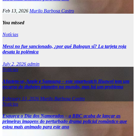
Feb 13, 2026
Murilo Barbosa Castro
You missed
Notícias
Messi no fue sancionado, ¿por qué Balogun sí? La tarjeta roja
desata la polémica
July 2, 2026
admin
Notícias
Afastem-se, Apple e Samsung – este smartwatch Huawei tem um
recurso de diabetes pioneiro no mundo, mas há um problema
February 13, 2026
Murilo Barbosa Castro
Notícias
Esqueça o Dia dos Namorados – a BBC acaba de lançar as
primeiras imagens do perturbado drama policial romântico que
estou mais animado para este ano