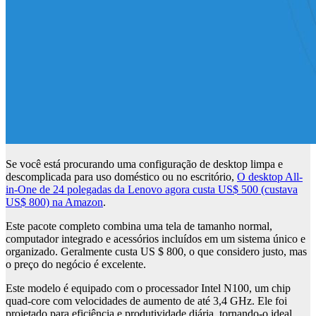
Se você está procurando uma configuração de desktop limpa e
descomplicada para uso doméstico ou no escritório,
O desktop All-
in-One de 24 polegadas da Lenovo agora custa US$ 500 (custava
US$ 800) na Amazon
.
Este pacote completo combina uma tela de tamanho normal,
computador integrado e acessórios incluídos em um sistema único e
organizado. Geralmente custa US $ 800, o que considero justo, mas
o preço do negócio é excelente.
Este modelo é equipado com o processador Intel N100, um chip
quad-core com velocidades de aumento de até 3,4 GHz. Ele foi
projetado para eficiência e produtividade diária, tornando-o ideal