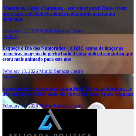
Afastem-se, Apple e Samsung – este smartwatch Huawei tem
um recurso de diabetes pioneiro no mundo, mas há um
problema
February 13, 2026
Murilo Barbosa Castro
Notícias
Esqueça o Dia dos Namorados – a BBC acaba de lançar as
primeiras imagens do perturbado drama policial romântico que
estou mais animado para este ano
February 13, 2026
Murilo Barbosa Castro
Notícias
Experimentei o aplicativo gratuito Hello Mario da Nintendo – e
não consigo acreditar como ele é divertido (sim, é para crianças)
February 13, 2026
Murilo Barbosa Castro