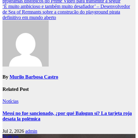
programas distópicos do Prime Video para transmitir a seguir
navigation
‘É muito ambicioso e também muito desafiador’ – Desenvolvedor
de Sea of ​​Remnants sobre a construção do playground pirata
definitivo em mundo aberto
By
Murilo Barbosa Castro
Related Post
Notícias
Messi no fue sancionado, ¿por qué Balogun sí? La tarjeta roja
desata la polémica
Jul 2, 2026
admin
Notícias