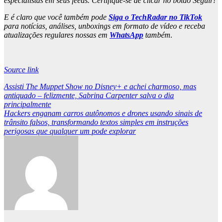
especialistas em seus feeds. Certifique-se de clicar no botão Seguir!
E é claro que você também pode
Siga o TechRadar no TikTok
para notícias, análises, unboxings em formato de vídeo e receba
atualizações regulares nossas em
WhatsApp
também.
Source link
Post
Assisti The Muppet Show no Disney+ e achei charmoso, mas
antiquado – felizmente, Sabrina Carpenter salva o dia
navigation
principalmente
Hackers enganam carros autônomos e drones usando sinais de
trânsito falsos, transformando textos simples em instruções
perigosas que qualquer um pode explorar