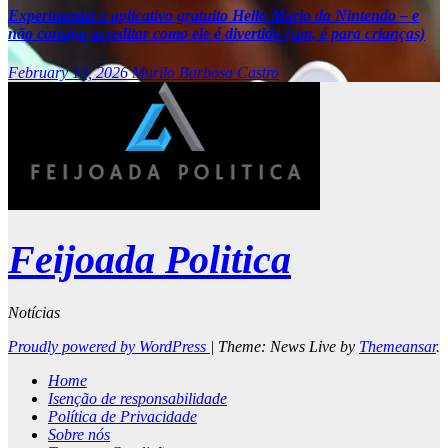
Experimentei o aplicativo gratuito Hello Mario da Nintendo – e
não consigo acreditar como ele é divertido (sim, é para crianças)
February 13, 2026
Murilo Barbosa Castro
Feijoada Politica
Notícias
Proudly powered by WordPress
|
Theme: News Live by
Themeansar
.
Home
Isenção de responsabilidade
Política de Privacidade
Sobre nós