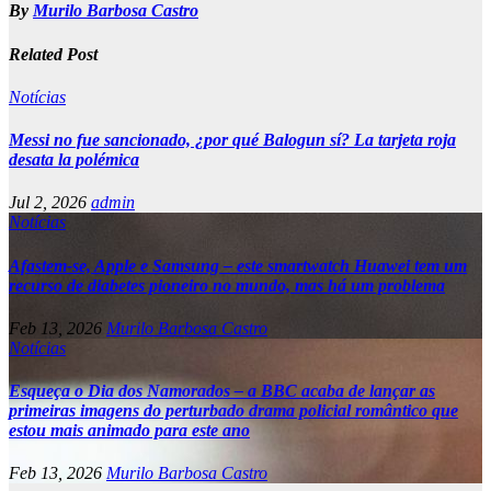
By
Murilo Barbosa Castro
Related Post
Notícias
Messi no fue sancionado, ¿por qué Balogun sí? La tarjeta roja
desata la polémica
Jul 2, 2026
admin
Notícias
Afastem-se, Apple e Samsung – este smartwatch Huawei tem um
recurso de diabetes pioneiro no mundo, mas há um problema
Feb 13, 2026
Murilo Barbosa Castro
Notícias
Esqueça o Dia dos Namorados – a BBC acaba de lançar as
primeiras imagens do perturbado drama policial romântico que
estou mais animado para este ano
Feb 13, 2026
Murilo Barbosa Castro