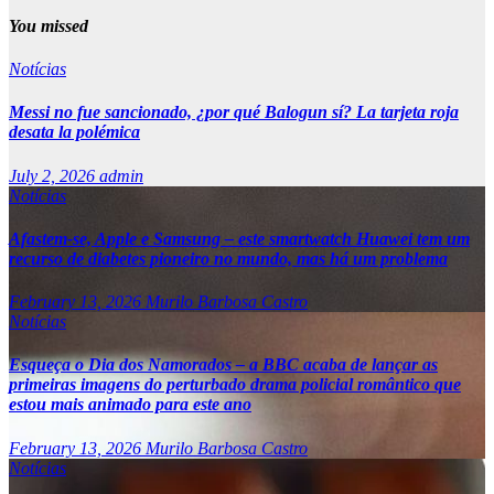
You missed
Notícias
Messi no fue sancionado, ¿por qué Balogun sí? La tarjeta roja
desata la polémica
July 2, 2026
admin
Notícias
Afastem-se, Apple e Samsung – este smartwatch Huawei tem um
recurso de diabetes pioneiro no mundo, mas há um problema
February 13, 2026
Murilo Barbosa Castro
Notícias
Esqueça o Dia dos Namorados – a BBC acaba de lançar as
primeiras imagens do perturbado drama policial romântico que
estou mais animado para este ano
February 13, 2026
Murilo Barbosa Castro
Notícias