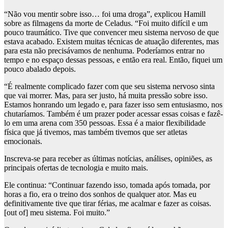
“Não vou mentir sobre isso… foi uma droga”, explicou Hamill
sobre as filmagens da morte de Celadus. “Foi muito difícil e um
pouco traumático. Tive que convencer meu sistema nervoso de que
estava acabado. Existem muitas técnicas de atuação diferentes, mas
para esta não precisávamos de nenhuma. Poderíamos entrar no
tempo e no espaço dessas pessoas, e então era real. Então, fiquei um
pouco abalado depois.
“É realmente complicado fazer com que seu sistema nervoso sinta
que vai morrer. Mas, para ser justo, há muita pressão sobre isso.
Estamos honrando um legado e, para fazer isso sem entusiasmo, nos
chutaríamos. Também é um prazer poder acessar essas coisas e fazê-
lo em uma arena com 350 pessoas. Essa é a maior flexibilidade
física que já tivemos, mas também tivemos que ser atletas
emocionais.
Inscreva-se para receber as últimas notícias, análises, opiniões, as
principais ofertas de tecnologia e muito mais.
Ele continua: “Continuar fazendo isso, tomada após tomada, por
horas a fio, era o treino dos sonhos de qualquer ator. Mas eu
definitivamente tive que tirar férias, me acalmar e fazer as coisas.
[out of] meu sistema. Foi muito.”