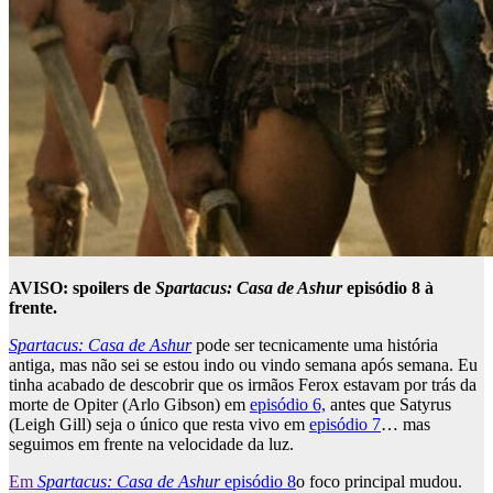
AVISO: spoilers de
Spartacus: Casa de Ashur
episódio 8 à
frente.
Spartacus: Casa de Ashur
pode ser tecnicamente uma história
antiga, mas não sei se estou indo ou vindo semana após semana. Eu
tinha acabado de descobrir que os irmãos Ferox estavam por trás da
morte de Opiter (Arlo Gibson) em
episódio 6,
antes que Satyrus
(Leigh Gill) seja o único que resta vivo em
episódio 7
… mas
seguimos em frente na velocidade da luz.
Em
Spartacus: Casa de Ashur
episódio 8
o foco principal mudou.