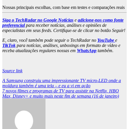
Nossas principais escolhas, com base em testes e comparações reais
Siga o TechRadar no Google Notícias
e
adicione-nos como fonte
preferencial
para receber notícias, análises e opiniões de
especialistas em seus feeds. Certifique-se de clicar no botão Seguir!
E, claro, você também pode seguir o TechRadar no
YouTube
e
TikTok
para notícias, análises, unboxings em formato de vídeo e
receba atualizações regulares nossas em
WhatsApp
também.
Source link
Post
A Samsung construiu uma impressionante TV micro-LED onde a
moldura também é uma tela – e eu a vi em ação
navigation
7 novos filmes e programas de TV para assistir na Netflix, HBO
Max, Disney+ e muito mais neste fim de semana (16 de janeiro)