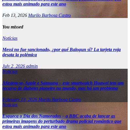
estou mais animado para este ano
Feb 13, 2026
Murilo Barbosa Castro
You missed
Notícias
Messi no fue sancionado, ¿por qué Balogun sí? La tarjeta roja
desata la polémica
July 2, 2026
admin
Notícias
Afastem-se, Apple e Samsung – este smartwatch Huawei tem um
recurso de diabetes pioneiro no mundo, mas há um problema
February 13, 2026
Murilo Barbosa Castro
Notícias
Esqueça o Dia dos Namorados – a BBC acaba de lançar as
primeiras imagens do perturbado drama policial romântico que
estou mais animado para este ano