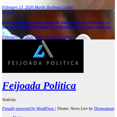
February 13, 2026
Murilo Barbosa Castro
Notícias
Experimentei o aplicativo gratuito Hello Mario da Nintendo – e
não consigo acreditar como ele é divertido (sim, é para crianças)
February 13, 2026
Murilo Barbosa Castro
Feijoada Politica
Notícias
Proudly powered by WordPress
|
Theme: News Live by
Themeansar
.