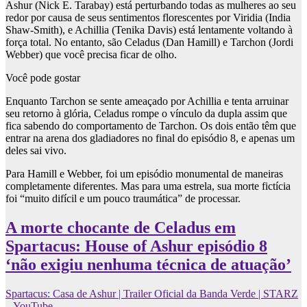
Ashur (Nick E. Tarabay) está perturbando todas as mulheres ao seu
redor por causa de seus sentimentos florescentes por Viridia (India
Shaw-Smith), e Achillia (Tenika Davis) está lentamente voltando à
força total. No entanto, são Celadus (Dan Hamill) e Tarchon (Jordi
Webber) que você precisa ficar de olho.
Você pode gostar
Enquanto Tarchon se sente ameaçado por Achillia e tenta arruinar
seu retorno à glória, Celadus rompe o vínculo da dupla assim que
fica sabendo do comportamento de Tarchon. Os dois então têm que
entrar na arena dos gladiadores no final do episódio 8, e apenas um
deles sai vivo.
Para Hamill e Webber, foi um episódio monumental de maneiras
completamente diferentes. Mas para uma estrela, sua morte fictícia
foi “muito difícil e um pouco traumática” de processar.
A morte chocante de Celadus em
Spartacus: House of Ashur episódio 8
‘não exigiu nenhuma técnica de atuação’
Spartacus: Casa de Ashur | Trailer Oficial da Banda Verde | STARZ
– YouTube