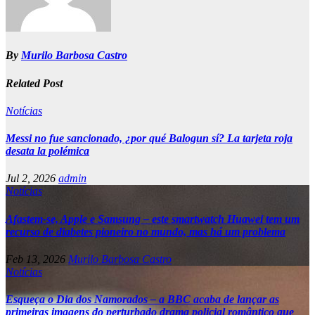
By
Murilo Barbosa Castro
Related Post
Notícias
Messi no fue sancionado, ¿por qué Balogun sí? La tarjeta roja
desata la polémica
Jul 2, 2026
admin
Notícias
Afastem-se, Apple e Samsung – este smartwatch Huawei tem um
recurso de diabetes pioneiro no mundo, mas há um problema
Feb 13, 2026
Murilo Barbosa Castro
Notícias
Esqueça o Dia dos Namorados – a BBC acaba de lançar as
primeiras imagens do perturbado drama policial romântico que