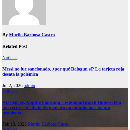
By
Murilo Barbosa Castro
Related Post
Notícias
Messi no fue sancionado, ¿por qué Balogun sí? La tarjeta roja
desata la polémica
Jul 2, 2026
admin
Notícias
Afastem-se, Apple e Samsung – este smartwatch Huawei tem
um recurso de diabetes pioneiro no mundo, mas há um
problema
Feb 13, 2026
Murilo Barbosa Castro
Notícias