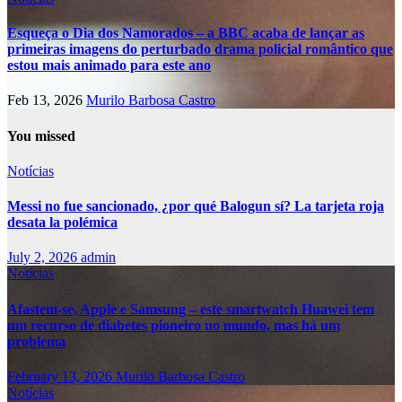
Esqueça o Dia dos Namorados – a BBC acaba de lançar as
primeiras imagens do perturbado drama policial romântico que
estou mais animado para este ano
Feb 13, 2026
Murilo Barbosa Castro
You missed
Notícias
Messi no fue sancionado, ¿por qué Balogun sí? La tarjeta roja
desata la polémica
July 2, 2026
admin
Notícias
Afastem-se, Apple e Samsung – este smartwatch Huawei tem
um recurso de diabetes pioneiro no mundo, mas há um
problema
February 13, 2026
Murilo Barbosa Castro
Notícias