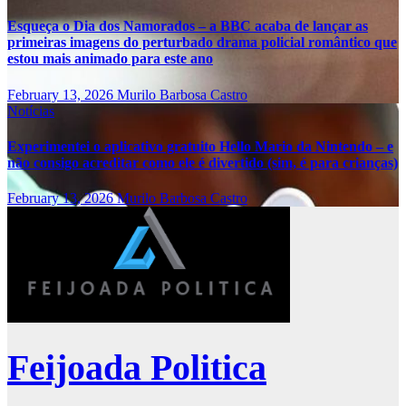
Esqueça o Dia dos Namorados – a BBC acaba de lançar as
primeiras imagens do perturbado drama policial romântico que
estou mais animado para este ano
February 13, 2026
Murilo Barbosa Castro
Notícias
Experimentei o aplicativo gratuito Hello Mario da Nintendo – e
não consigo acreditar como ele é divertido (sim, é para crianças)
February 13, 2026
Murilo Barbosa Castro
Feijoada Politica