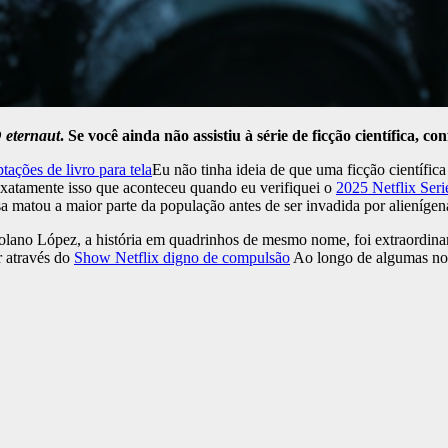
 eternaut
. Se você ainda não assistiu à série de ficção científica, c
tações de livro para tela
Eu não tinha ideia de que uma ficção científica
xatamente isso que aconteceu quando eu verifiquei o
2025 Netflix Seri
 matou a maior parte da população antes de ser invadida por alienígen
olano López, a história em quadrinhos de mesmo nome, foi extraordina
r através do
Show Netflix digno de compulsão
Ao longo de algumas noit