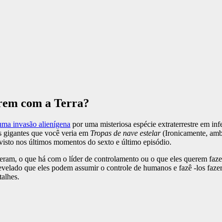
uerem com a Terra?
uma invasão alienígena
por uma misteriosa espécie extraterrestre em inf
s gigantes que você veria em
Tropas de nave estelar
(Ironicamente, amb
visto nos últimos momentos do sexto e último episódio.
ieram, o que há com o líder de controlamento ou o que eles querem faz
evelado que eles podem assumir o controle de humanos e fazê -los faz
talhes.