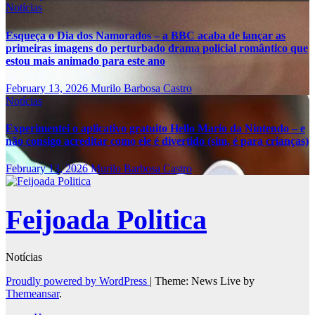
Notícias
Esqueça o Dia dos Namorados – a BBC acaba de lançar as
primeiras imagens do perturbado drama policial romântico que
estou mais animado para este ano
February 13, 2026
Murilo Barbosa Castro
Notícias
Experimentei o aplicativo gratuito Hello Mario da Nintendo – e
não consigo acreditar como ele é divertido (sim, é para crianças)
February 13, 2026
Murilo Barbosa Castro
Feijoada Politica
Notícias
Proudly powered by WordPress
|
Theme: News Live by
Themeansar
.