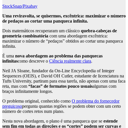
StockSnap/Pixabay
Uma reviravolta, se quisermos, excêntrica: maximizar o número
de pedaços ao cortar uma panqueca infinita.
Dois matemáticos recuperaram um clássico
quebra-cabeças
de
geometria combinatória
com uma abordagem excêntrica:
maximizar o número de “pedaços” obtidos ao cortar uma panqueca
infinita.
É uma
nova abordagem ao problema das panquecas
infinitas
como descreve o
Ciência realmente clara
.
Neil JA Sloane, fundador da On-Line Encyclopedia of Integer
Sequences (OEIS), e David OH Cutler, estudante de licenciatura na
Tufts University, partiram para essa tarefa, não apenas com uma faca
reta, mas com
“facas” de formatos pouco usuais
algumas com
braços infinitamente longos.
O problema original, conhecido como
O problema do fornecedor
preguiçoso
pergunta quantas regiões se podem obter com um certo
número de cortes retos num plano.
Nesta nova abordagem, o plano é uma panqueca que se
estende
sem fim em todas as direções e os “cortes” podem ser curvas e