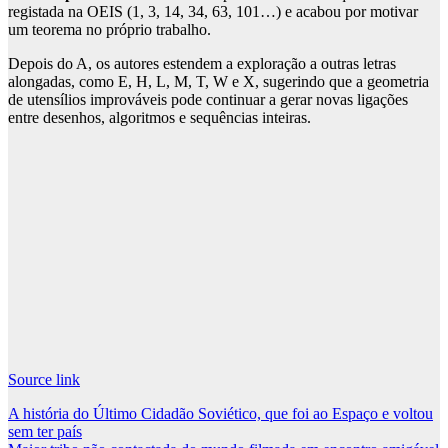
registada na OEIS (1, 3, 14, 34, 63, 101…) e acabou por motivar
um teorema no próprio trabalho.
Depois do A, os autores estendem a exploração a outras letras
alongadas, como E, H, L, M, T, W e X, sugerindo que a geometria
de utensílios improváveis ​​pode continuar a gerar novas ligações
entre desenhos, algoritmos e sequências inteiras.
Source link
Post
A história do Último Cidadão Soviético, que foi ao Espaço e voltou
sem ter país
navigation