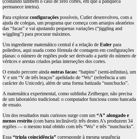
(contando também o caso de zero cortes, em que a panqueca
permanece inteira).
Para explorar
configurações
possíveis, Cutler desenvolveu, com a
ajuda de colegas, um programa que começa com arranjos aleatórios
das “facas” e vai ajustando pequenas variações (“jiggling and
wiggling”) para procurar máximos.
Um ingrediente matemático central é a relação de
Euler
para
poliedros, aqui usada como fórmula de contagem em configurações
planas: o número de regiões pode ser derivado a partir do número de
vértices e arestas criados pelas interseções dos cortes.
O estudo percorre ainda
outras facas:
“hatpins” (semi-infinitas), um
V e um “V de três braços” apelidado de “Wu” (referência a um
carácter do Unicode), além de uma forma batizada “nunchucks”.
A matemática experimental, como sublinha Zeilberger, não precisa
de um laboratório tradicional: o computador funciona como bancada
de ensaio.
Um dos resultados mais curiosos surge com um
“A” alongado e
menos restrito
(com barra inclinável): três destes A’s produzem 34
regiões — o mesmo total obtido com três “Wu” e três “nunchucks”.
Essa
“tripla coincidência”
corresponde à mesma sequência