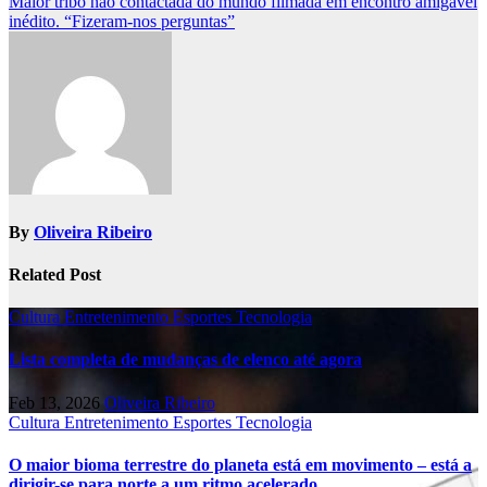
Maior tribo não contactada do mundo filmada em encontro amigável
inédito. “Fizeram-nos perguntas”
By
Oliveira Ribeiro
Related Post
Cultura
Entretenimento
Esportes
Tecnologia
Lista completa de mudanças de elenco até agora
Feb 13, 2026
Oliveira Ribeiro
Cultura
Entretenimento
Esportes
Tecnologia
O maior bioma terrestre do planeta está em movimento – está a
dirigir-se para norte a um ritmo acelerado