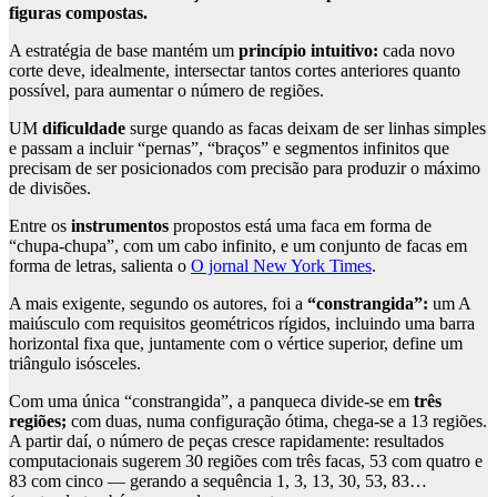
figuras compostas.
A estratégia de base mantém um
princípio intuitivo:
cada novo
corte deve, idealmente, intersectar tantos cortes anteriores quanto
possível, para aumentar o número de regiões.
UM
dificuldade
surge quando as facas deixam de ser linhas simples
e passam a incluir “pernas”, “braços” e segmentos infinitos que
precisam de ser posicionados com precisão para produzir o máximo
de divisões.
Entre os
instrumentos
propostos está uma faca em forma de
“chupa-chupa”, com um cabo infinito, e um conjunto de facas em
forma de letras, salienta o
O jornal New York Times
.
A mais exigente, segundo os autores, foi a
“constrangida”:
um A
maiúsculo com requisitos geométricos rígidos, incluindo uma barra
horizontal fixa que, juntamente com o vértice superior, define um
triângulo isósceles.
Com uma única “constrangida”, a panqueca divide-se em
três
regiões;
com duas, numa configuração ótima, chega-se a 13 regiões.
A partir daí, o número de peças cresce rapidamente: resultados
computacionais sugerem 30 regiões com três facas, 53 com quatro e
83 com cinco — gerando a sequência 1, 3, 13, 30, 53, 83…