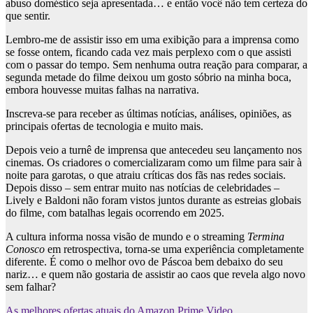
abuso doméstico seja apresentada… e então você não tem certeza do
que sentir.
Lembro-me de assistir isso em uma exibição para a imprensa como
se fosse ontem, ficando cada vez mais perplexo com o que assisti
com o passar do tempo. Sem nenhuma outra reação para comparar, a
segunda metade do filme deixou um gosto sóbrio na minha boca,
embora houvesse muitas falhas na narrativa.
Inscreva-se para receber as últimas notícias, análises, opiniões, as
principais ofertas de tecnologia e muito mais.
Depois veio a turnê de imprensa que antecedeu seu lançamento nos
cinemas. Os criadores o comercializaram como um filme para sair à
noite para garotas, o que atraiu críticas dos fãs nas redes sociais.
Depois disso – sem entrar muito nas notícias de celebridades –
Lively e Baldoni não foram vistos juntos durante as estreias globais
do filme, com batalhas legais ocorrendo em 2025.
A cultura informa nossa visão de mundo e o streaming
Termina
Conosco
em retrospectiva, torna-se uma experiência completamente
diferente. É como o melhor ovo de Páscoa bem debaixo do seu
nariz… e quem não gostaria de assistir ao caos que revela algo novo
sem falhar?
As melhores ofertas atuais do Amazon Prime Video