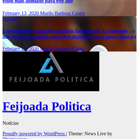
estou mais animado para este ano
February 13, 2026
Murilo Barbosa Castro
Notícias
Experimentei o aplicativo gratuito Hello Mario da Nintendo – e
não consigo acreditar como ele é divertido (sim, é para crianças)
February 13, 2026
Murilo Barbosa Castro
Feijoada Politica
Notícias
Proudly powered by WordPress
|
Theme: News Live by