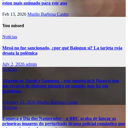
estou mais animado para este ano
Feb 13, 2026
Murilo Barbosa Castro
You missed
Notícias
Messi no fue sancionado, ¿por qué Balogun sí? La tarjeta roja
desata la polémica
July 2, 2026
admin
Notícias
Afastem-se, Apple e Samsung – este smartwatch Huawei tem
um recurso de diabetes pioneiro no mundo, mas há um
problema
February 13, 2026
Murilo Barbosa Castro
Notícias
Esqueça o Dia dos Namorados – a BBC acaba de lançar as
primeiras imagens do perturbado drama policial romântico que