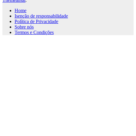
Themeansar
.
Home
Isenção de responsabilidade
Política de Privacidade
Sobre nós
Termos e Condições