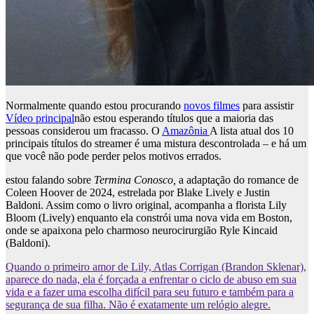
Normalmente quando estou procurando
novos filmes
para assistir
Vídeo principal
não estou esperando títulos que a maioria das
pessoas considerou um fracasso. O
Amazônia
A lista atual dos 10
principais títulos do streamer é uma mistura descontrolada – e há um
que você não pode perder pelos motivos errados.
estou falando sobre
Termina Conosco,
a adaptação do romance de
Coleen Hoover de 2024, estrelada por Blake Lively e Justin
Baldoni. Assim como o livro original, acompanha a florista Lily
Bloom (Lively) enquanto ela constrói uma nova vida em Boston,
onde se apaixona pelo charmoso neurocirurgião Ryle Kincaid
(Baldoni).
Quando o primeiro amor de Lily, Atlas Corrigan (Brandon Sklenar),
aparece do nada, ela é forçada a enfrentar o ciclo de abuso em sua
vida e a fazer uma escolha difícil para seu futuro e também para a
segurança de sua filha. Não é exatamente um relógio alegre.