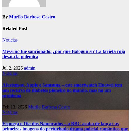
By
Murilo Barbosa Castro
Related Post
Notícias
Messi no fue sancionado, ¿por qué Balogun sí? La tarjeta roja
desata la polémica
Jul 2, 2026
admin
Notícias
Afastem-se, Apple e Samsung – este smartwatch Huawei tem
um recurso de diabetes pioneiro no mundo, mas há um
problema
Feb 13, 2026
Murilo Barbosa Castro
Notícias
Esqueça o Dia dos Namorados – a BBC acaba de lançar as
primeiras imagens do perturbado drama policial romântico que