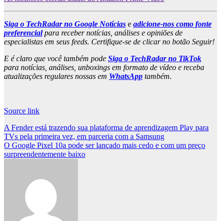
Siga o TechRadar no Google Notícias
e
adicione-nos como fonte
preferencial
para receber notícias, análises e opiniões de
especialistas em seus feeds. Certifique-se de clicar no botão Seguir!
E é claro que você também pode
Siga o TechRadar no TikTok
para notícias, análises, unboxings em formato de vídeo e receba
atualizações regulares nossas em
WhatsApp
também.
Source link
Post
A Fender está trazendo sua plataforma de aprendizagem Play para
TVs pela primeira vez, em parceria com a Samsung
navigation
O Google Pixel 10a pode ser lançado mais cedo e com um preço
surpreendentemente baixo