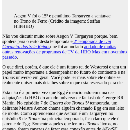
Aegon V foi o 15º e penúltimo Targaryen a sentar-se
no Trono de Ferro
(Crédito da imagem: Steffan
Hill/HBO)
Não vou discutir muito sobre Aegon V Targaryen porque, bem,
spoilers para o resto desta temporada e
2ª temporada de
Um
Cavaleiro dos Sete Reinos
que foi anunciado
ao lado de muitas
outras renovações de programas de TV da HBO Max em novembro
passado
.
O que direi, porém, é que ele é um futuro rei de Westerosi e tem um
papel muito importante a desempenhar no futuro do continente e na
Tronos
universo em geral. Você pode ler mais sobre ele online se
realmente quiser mais detalhes sobre o que está reservado para ele.
Esta não é a primeira vez que Egg é mencionado em uma das
adaptações da HBO do amado universo de fantasia de George RR
Martin. No episódio 7 de
Guerra dos Tronos
5ª temporada, um
delirante Meistre Aemon chama alguém chamado Egg em seu leito
de morte. Como aprendemos que Aemon é um Targaryen no
episódio 9 de
Tronos
‘na primeira temporada, fica claro que ele é
parente de Egg. Somente aqueles que leram o
Tronos
livros, no
entanto, foram capazes de fazer essa conexão antes de
AKotSK