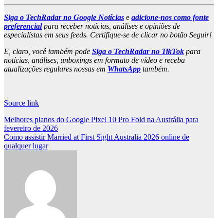
Siga o TechRadar no Google Notícias
e
adicione-nos como fonte
preferencial
para receber notícias, análises e opiniões de
especialistas em seus feeds. Certifique-se de clicar no botão Seguir!
E, claro, você também pode
Siga o TechRadar no TikTok
para
notícias, análises, unboxings em formato de vídeo e receba
atualizações regulares nossas em
WhatsApp
também.
Source link
Post
Melhores planos do Google Pixel 10 Pro Fold na Austrália para
fevereiro de 2026
navigation
Como assistir Married at First Sight Australia 2026 online de
qualquer lugar