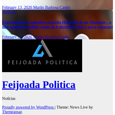
February 13, 2026
Murilo Barbosa Castro
Notícias
Experimentei o aplicativo gratuito Hello Mario da Nintendo – e
não consigo acreditar como ele é divertido (sim, é para crianças)
February 13, 2026
Murilo Barbosa Castro
Feijoada Politica
Notícias
Proudly powered by WordPress
|
Theme: News Live by
Themeansar
.