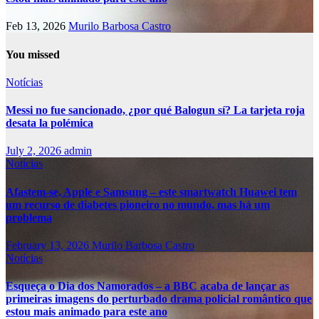
Feb 13, 2026
Murilo Barbosa Castro
You missed
Notícias
Messi no fue sancionado, ¿por qué Balogun sí? La tarjeta roja
desata la polémica
July 2, 2026
admin
Notícias
Afastem-se, Apple e Samsung – este smartwatch Huawei tem
um recurso de diabetes pioneiro no mundo, mas há um
problema
February 13, 2026
Murilo Barbosa Castro
Notícias
Esqueça o Dia dos Namorados – a BBC acaba de lançar as
primeiras imagens do perturbado drama policial romântico que
estou mais animado para este ano