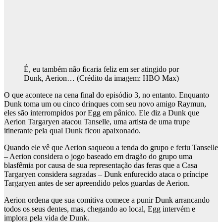
É, eu também não ficaria feliz em ser atingido por
Dunk, Aerion…
(Crédito da imagem: HBO Max)
O que acontece na cena final do episódio 3, no entanto. Enquanto
Dunk toma um ou cinco drinques com seu novo amigo Raymun,
eles são interrompidos por Egg em pânico. Ele diz a Dunk que
Aerion Targaryen atacou Tanselle, uma artista de uma trupe
itinerante pela qual Dunk ficou apaixonado.
Quando ele vê que Aerion saqueou a tenda do grupo e feriu Tanselle
– Aerion considera o jogo baseado em dragão do grupo uma
blasfêmia por causa de sua representação das feras que a Casa
Targaryen considera sagradas – Dunk enfurecido ataca o príncipe
Targaryen antes de ser apreendido pelos guardas de Aerion.
Aerion ordena que sua comitiva comece a punir Dunk arrancando
todos os seus dentes, mas, chegando ao local, Egg intervém e
implora pela vida de Dunk.