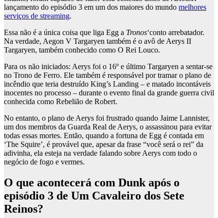
lançamento do episódio 3 em um dos maiores do mundo
melhores
serviços de streaming
.
Essa não é a única coisa que liga Egg a
Tronos
‘conto arrebatador.
Na verdade, Aegon V Targaryen também é o avô de Aerys II
Targaryen, também conhecido como O Rei Louco.
Para os não iniciados: Aerys foi o 16º e último Targaryen a sentar-se
no Trono de Ferro. Ele também é responsável por tramar o plano de
incêndio que teria destruído King’s Landing – e matado incontáveis ​​​​
inocentes no processo – durante o evento final da grande guerra civil
conhecida como Rebelião de Robert.
No entanto, o plano de Aerys foi frustrado quando Jaime Lannister,
um dos membros da Guarda Real de Aerys, o assassinou para evitar
todas essas mortes. Então, quando a fortuna de Egg é contada em
‘The Squire’, é provável que, apesar da frase “você será o rei” da
adivinha, ela esteja na verdade falando sobre Aerys com todo o
negócio de fogo e vermes.
O que acontecerá com Dunk após o
episódio 3 de Um Cavaleiro dos Sete
Reinos?