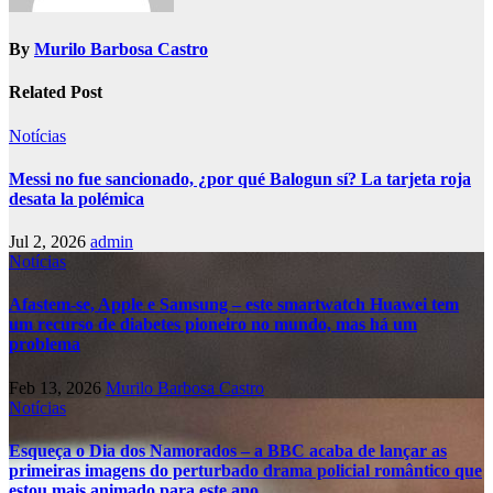
By
Murilo Barbosa Castro
Related Post
Notícias
Messi no fue sancionado, ¿por qué Balogun sí? La tarjeta roja
desata la polémica
Jul 2, 2026
admin
Notícias
Afastem-se, Apple e Samsung – este smartwatch Huawei tem
um recurso de diabetes pioneiro no mundo, mas há um
problema
Feb 13, 2026
Murilo Barbosa Castro
Notícias
Esqueça o Dia dos Namorados – a BBC acaba de lançar as
primeiras imagens do perturbado drama policial romântico que
estou mais animado para este ano