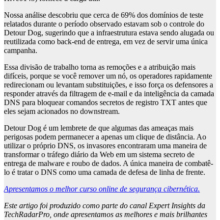
Nossa análise descobriu que cerca de 69% dos domínios de teste
relatados durante o período observado estavam sob o controle do
Detour Dog, sugerindo que a infraestrutura estava sendo alugada ou
reutilizada como back-end de entrega, em vez de servir uma única
campanha.
Essa divisão de trabalho torna as remoções e a atribuição mais
difíceis, porque se você remover um nó, os operadores rapidamente
redirecionam ou levantam substituições, e isso força os defensores a
responder através da filtragem de e-mail e da inteligência da camada
DNS para bloquear comandos secretos de registro TXT antes que
eles sejam acionados no downstream.
Detour Dog é um lembrete de que algumas das ameaças mais
perigosas podem permanecer a apenas um clique de distância. Ao
utilizar o próprio DNS, os invasores encontraram uma maneira de
transformar o tráfego diário da Web em um sistema secreto de
entrega de malware e roubo de dados. A única maneira de combatê-
lo é tratar o DNS como uma camada de defesa de linha de frente.
Apresentamos o melhor curso online de segurança cibernética.
Este artigo foi produzido como parte do canal Expert Insights da
TechRadarPro, onde apresentamos as melhores e mais brilhantes