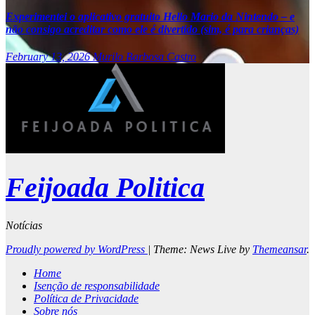
Experimentei o aplicativo gratuito Hello Mario da Nintendo – e
não consigo acreditar como ele é divertido (sim, é para crianças)
February 13, 2026
Murilo Barbosa Castro
Feijoada Politica
Notícias
Proudly powered by WordPress
|
Theme: News Live by
Themeansar
.
Home
Isenção de responsabilidade
Política de Privacidade
Sobre nós