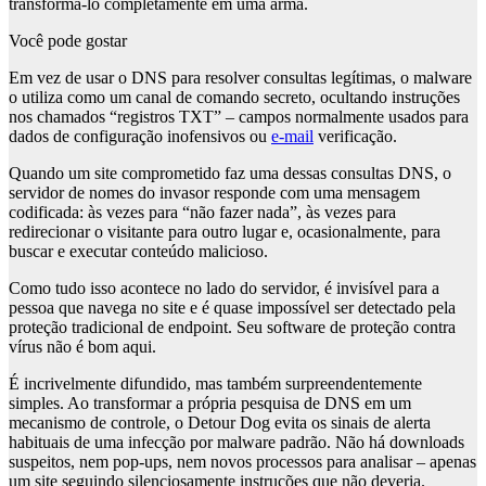
transformá-lo completamente em uma arma.
Você pode gostar
Em vez de usar o DNS para resolver consultas legítimas, o malware
o utiliza como um canal de comando secreto, ocultando instruções
nos chamados “registros TXT” – campos normalmente usados ​​para
dados de configuração inofensivos ou
e-mail
verificação.
Quando um site comprometido faz uma dessas consultas DNS, o
servidor de nomes do invasor responde com uma mensagem
codificada: às vezes para “não fazer nada”, às vezes para
redirecionar o visitante para outro lugar e, ocasionalmente, para
buscar e executar conteúdo malicioso.
Como tudo isso acontece no lado do servidor, é invisível para a
pessoa que navega no site e é quase impossível ser detectado pela
proteção tradicional de endpoint. Seu software de proteção contra
vírus não é bom aqui.
É incrivelmente difundido, mas também surpreendentemente
simples. Ao transformar a própria pesquisa de DNS em um
mecanismo de controle, o Detour Dog evita os sinais de alerta
habituais de uma infecção por malware padrão. Não há downloads
suspeitos, nem pop-ups, nem novos processos para analisar – apenas
um site seguindo silenciosamente instruções que não deveria.