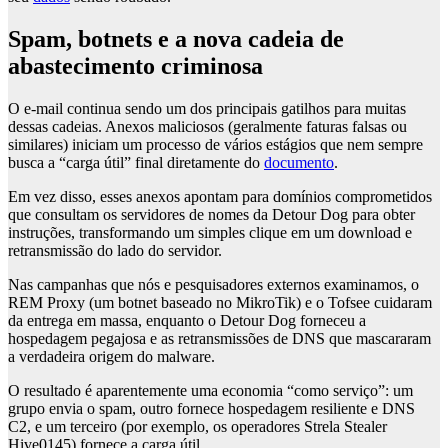
Spam, botnets e a nova cadeia de
abastecimento criminosa
O e-mail continua sendo um dos principais gatilhos para muitas
dessas cadeias. Anexos maliciosos (geralmente faturas falsas ou
similares) iniciam um processo de vários estágios que nem sempre
busca a “carga útil” final diretamente do
documento
.
Em vez disso, esses anexos apontam para domínios comprometidos
que consultam os servidores de nomes da Detour Dog para obter
instruções, transformando um simples clique em um download e
retransmissão do lado do servidor.
Nas campanhas que nós e pesquisadores externos examinamos, o
REM Proxy (um botnet baseado no MikroTik) e o Tofsee cuidaram
da entrega em massa, enquanto o Detour Dog forneceu a
hospedagem pegajosa e as retransmissões de DNS que mascararam
a verdadeira origem do malware.
O resultado é aparentemente uma economia “como serviço”: um
grupo envia o spam, outro fornece hospedagem resiliente e DNS
C2, e um terceiro (por exemplo, os operadores Strela Stealer
Hive0145) fornece a carga útil.