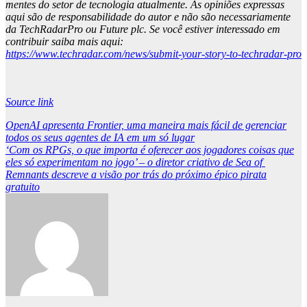
mentes do setor de tecnologia atualmente. As opiniões expressas
aqui são de responsabilidade do autor e não são necessariamente
da TechRadarPro ou Future plc. Se você estiver interessado em
contribuir saiba mais aqui:
https://www.techradar.com/news/submit-your-story-to-techradar-pro
Source link
Post
OpenAI apresenta Frontier, uma maneira mais fácil de gerenciar
todos os seus agentes de IA em um só lugar
navigation
‘Com os RPGs, o que importa é oferecer aos jogadores coisas que
eles só experimentam no jogo’ – o diretor criativo de Sea of ​​​​
Remnants descreve a visão por trás do próximo épico pirata
gratuito