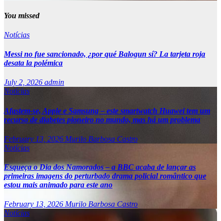
You missed
Notícias
Messi no fue sancionado, ¿por qué Balogun sí? La tarjeta roja
desata la polémica
July 2, 2026
admin
Notícias
Afastem-se, Apple e Samsung – este smartwatch Huawei tem um
recurso de diabetes pioneiro no mundo, mas há um problema
February 13, 2026
Murilo Barbosa Castro
Notícias
Esqueça o Dia dos Namorados – a BBC acaba de lançar as
primeiras imagens do perturbado drama policial romântico que
estou mais animado para este ano
February 13, 2026
Murilo Barbosa Castro
Notícias