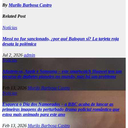
By
Murilo Barbosa Castro
Related Post
Notícias
Messi no fue sancionado, ¿por qué Balogun sí? La tarjeta roja
desata la polémica
Jul 2, 2026
admin
Notícias
Afastem-se, Apple e Samsung – este smartwatch Huawei tem um
recurso de diabetes pioneiro no mundo, mas há um problema
Feb 13, 2026
Murilo Barbosa Castro
Notícias
Esqueça o Dia dos Namorados – a BBC acaba de lançar as
primeiras imagens do perturbado drama policial romântico que
estou mais animado para este ano
Feb 13, 2026
Murilo Barbosa Castro