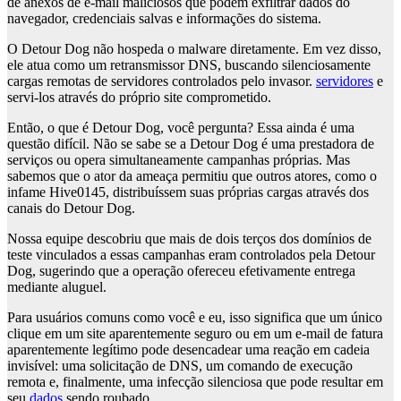
de anexos de e-mail maliciosos que podem exfiltrar dados do
navegador, credenciais salvas e informações do sistema.
O Detour Dog não hospeda o malware diretamente. Em vez disso,
ele atua como um retransmissor DNS, buscando silenciosamente
cargas remotas de servidores controlados pelo invasor.
servidores
e
servi-los através do próprio site comprometido.
Então, o que é Detour Dog, você pergunta? Essa ainda é uma
questão difícil. Não se sabe se a Detour Dog é uma prestadora de
serviços ou opera simultaneamente campanhas próprias. Mas
sabemos que o ator da ameaça permitiu que outros atores, como o
infame Hive0145, distribuíssem suas próprias cargas através dos
canais do Detour Dog.
Nossa equipe descobriu que mais de dois terços dos domínios de
teste vinculados a essas campanhas eram controlados pela Detour
Dog, sugerindo que a operação ofereceu efetivamente entrega
mediante aluguel.
Para usuários comuns como você e eu, isso significa que um único
clique em um site aparentemente seguro ou em um e-mail de fatura
aparentemente legítimo pode desencadear uma reação em cadeia
invisível: uma solicitação de DNS, um comando de execução
remota e, finalmente, uma infecção silenciosa que pode resultar em
seu
dados
sendo roubado.