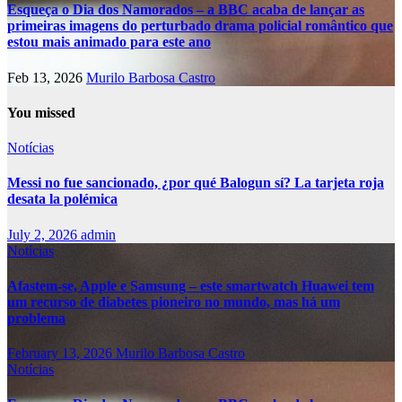
Esqueça o Dia dos Namorados – a BBC acaba de lançar as
primeiras imagens do perturbado drama policial romântico que
estou mais animado para este ano
Feb 13, 2026
Murilo Barbosa Castro
You missed
Notícias
Messi no fue sancionado, ¿por qué Balogun sí? La tarjeta roja
desata la polémica
July 2, 2026
admin
Notícias
Afastem-se, Apple e Samsung – este smartwatch Huawei tem
um recurso de diabetes pioneiro no mundo, mas há um
problema
February 13, 2026
Murilo Barbosa Castro
Notícias