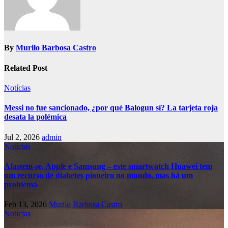
By
Murilo Barbosa Castro
Related Post
Notícias
Messi no fue sancionado, ¿por qué Balogun sí? La tarjeta roja
desata la polémica
Jul 2, 2026
admin
Notícias
Afastem-se, Apple e Samsung – este smartwatch Huawei tem
um recurso de diabetes pioneiro no mundo, mas há um
problema
Feb 13, 2026
Murilo Barbosa Castro
Notícias