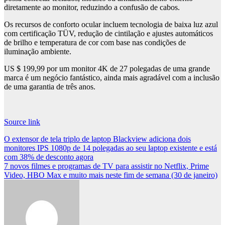
diretamente ao monitor, reduzindo a confusão de cabos.
Os recursos de conforto ocular incluem tecnologia de baixa luz azul
com certificação TÜV, redução de cintilação e ajustes automáticos
de brilho e temperatura de cor com base nas condições de
iluminação ambiente.
US $ 199,99 por um monitor 4K de 27 polegadas de uma grande
marca é um negócio fantástico, ainda mais agradável com a inclusão
de uma garantia de três anos.
Source link
Post
O extensor de tela triplo de laptop Blackview adiciona dois
monitores IPS 1080p de 14 polegadas ao seu laptop existente e está
navigation
com 38% de desconto agora
7 novos filmes e programas de TV para assistir no Netflix, Prime
Video, HBO Max e muito mais neste fim de semana (30 de janeiro)