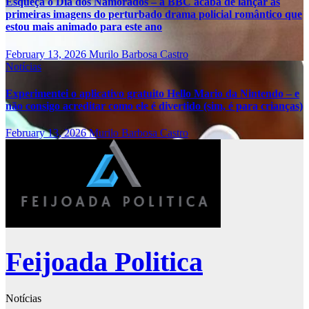
Esqueça o Dia dos Namorados – a BBC acaba de lançar as
primeiras imagens do perturbado drama policial romântico que
estou mais animado para este ano
February 13, 2026
Murilo Barbosa Castro
Notícias
Experimentei o aplicativo gratuito Hello Mario da Nintendo – e
não consigo acreditar como ele é divertido (sim, é para crianças)
February 13, 2026
Murilo Barbosa Castro
Feijoada Politica
Notícias