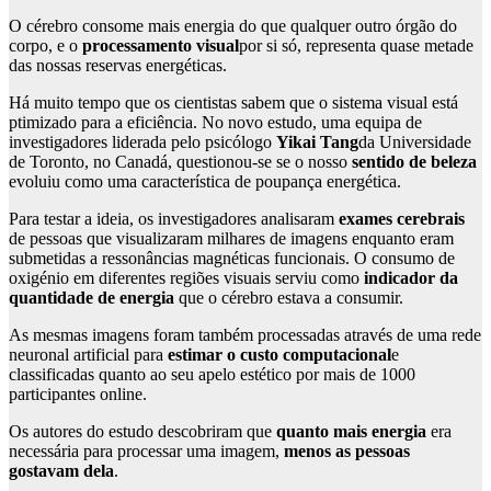
O cérebro consome mais energia do que qualquer outro órgão do
corpo, e o
processamento visual
por si só, representa quase metade
das nossas reservas energéticas.
Há muito tempo que os cientistas sabem que o sistema visual está
ptimizado para a eficiência. No novo estudo, uma equipa de
investigadores liderada pelo psicólogo
Yikai Tang
da Universidade
de Toronto, no Canadá, questionou-se se o nosso
sentido de beleza
evoluiu como uma característica de poupança energética.
Para testar a ideia, os investigadores analisaram
exames cerebrais
de pessoas que visualizaram milhares de imagens enquanto eram
submetidas a ressonâncias magnéticas funcionais. O consumo de
oxigénio em diferentes regiões visuais serviu como
indicador da
quantidade de energia
que o cérebro estava a consumir.
As mesmas imagens foram também processadas através de uma rede
neuronal artificial para
estimar o custo computacional
e
classificadas quanto ao seu apelo estético por mais de 1000
participantes online.
Os autores do estudo descobriram que
quanto mais energia
era
necessária para processar uma imagem,
menos as pessoas
gostavam dela
.