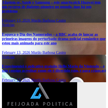
Afastem-se, Apple e Samsung – este smartwatch Huawei tem
um recurso de diabetes pioneiro no mundo, mas há um
problema
February 13, 2026
Murilo Barbosa Castro
Notícias
Esqueça o Dia dos Namorados – a BBC acaba de lançar as
primeiras imagens do perturbado drama policial romântico que
estou mais animado para este ano
February 13, 2026
Murilo Barbosa Castro
Notícias
Experimentei o aplicativo gratuito Hello Mario da Nintendo – e
não consigo acreditar como ele é divertido (sim, é para crianças)
February 13, 2026
Murilo Barbosa Castro