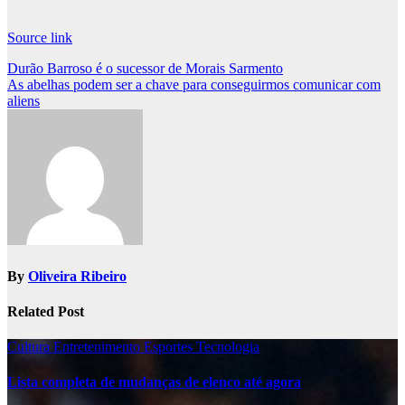
Source link
Post
Durão Barroso é o sucessor de Morais Sarmento
As abelhas podem ser a chave para conseguirmos comunicar com
navigation
aliens
By
Oliveira Ribeiro
Related Post
Cultura
Entretenimento
Esportes
Tecnologia
Lista completa de mudanças de elenco até agora