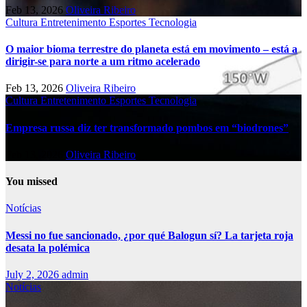
Feb 13, 2026
Oliveira Ribeiro
Cultura
Entretenimento
Esportes
Tecnologia
O maior bioma terrestre do planeta está em movimento – está a
dirigir-se para norte a um ritmo acelerado
Feb 13, 2026
Oliveira Ribeiro
Cultura
Entretenimento
Esportes
Tecnologia
Empresa russa diz ter transformado pombos em “biodrones”
Feb 13, 2026
Oliveira Ribeiro
You missed
Notícias
Messi no fue sancionado, ¿por qué Balogun sí? La tarjeta roja
desata la polémica
July 2, 2026
admin
Notícias