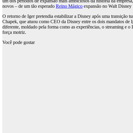
um dos períodos de expansão mais ambiciosos da história da empresa,
novos – de um tão esperado
Reino Mágico
expansão no Walt Disney 
O retorno de Iger pretendia estabilizar a Disney após uma transição t
Chapek, que atuou como CEO da Disney entre os dois mandatos de Ig
diferente, moldado pela forma como as experiências, o streaming e o 
força motriz.
Você pode gostar