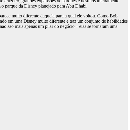
e cruzeiro, grandes expansões de parques e destinos inteiramente
vo parque da Disney planejado para Abu Dhabi.
 parece muito diferente daquela para a qual ele voltou. Como Bob
do em uma Disney muito diferente e traz um conjunto de habilidades
 não são mais apenas um pilar do negócio – elas se tornaram uma