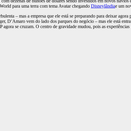
 com dezenas de bilhões de dólares sendo investidos em novos navios d
World para uma terra com tema Avatar chegando
Disneylândia
e um no
urbulenta – mas a empresa que ele está se preparando para deixar agora
er, D’Amaro vem do lado dos parques do negócio – mas ele está entran
IP agora se cruzam. O centro de gravidade mudou, pois as experiências