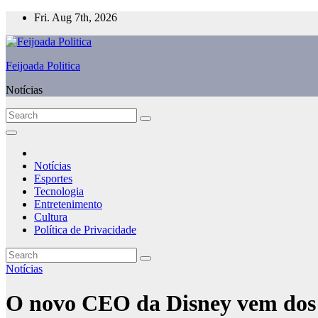
Skip
Fri. Aug 7th, 2026
to
content
Feijoada Politica
Notícias
Notícias
Esportes
Tecnologia
Entretenimento
Cultura
Política de Privacidade
Notícias
O novo CEO da Disney vem dos p