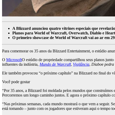
A Blizzard anunciou quatro vitrines especiais que revelarã
Planos para World of Warcraft, Overwatch, Diablo e Hear
O primeiro showcase de World of Warcraft vai ao ar em 29
Para comemorar os 35 anos da Blizzard Entertainment, o estúdio anunci
O
Microsoft
O estúdio de propriedade compartilhou seus planos junto
influentes da indústria,
Mundo de Warcraft
,
Vigilância
,
Diabo
e
pedra 
Ele também provocou “o próximo capítulo” na Blizzard no final do víd
Você pode gostar
“Por 35 anos, a Blizzard foi moldada pelos mundos que construímos e
Percorremos um longo caminho juntos. E agora o próximo capítulo co
“Nas próximas semanas, cada mundo mostrará o que vem a seguir. Se es
está tomando – junto com os jogadores que estiveram aqui o tempo to