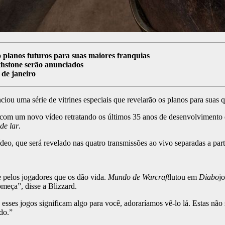
o planos futuros para suas maiores franquias
thstone serão anunciados
 de janeiro
ou uma série de vitrines especiais que revelarão os planos para suas q
 com um novo vídeo retratando os últimos 35 anos de desenvolvimento d
de lar
.
eo, que será revelado nas quatro transmissões ao vivo separadas a part
 pelos jogadores que os dão vida.
Mundo de Warcraft
lutou em
Diabo
j
meça”, disse a Blizzard.
ses jogos significam algo para você, adoraríamos vê-lo lá. Estas não s
do.”