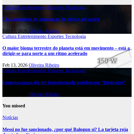
Cultura
Entretenimento
Esportes
Tecnologia
Lista completa de mudanças de elenco até agora
Feb 13, 2026
Oliveira Ribeiro
Cultura
Entretenimento
Esportes
Tecnologia
O maior bioma terrestre do planeta está em movimento – está a
dirigir-se para norte a um ritmo acelerado
Feb 13, 2026
Oliveira Ribeiro
Cultura
Entretenimento
Esportes
Tecnologia
Empresa russa diz ter transformado pombos em “biodrones”
Feb 13, 2026
Oliveira Ribeiro
You missed
Notícias
Messi no fue sancionado, ¿por qué Balogun sí? La tarjeta roja