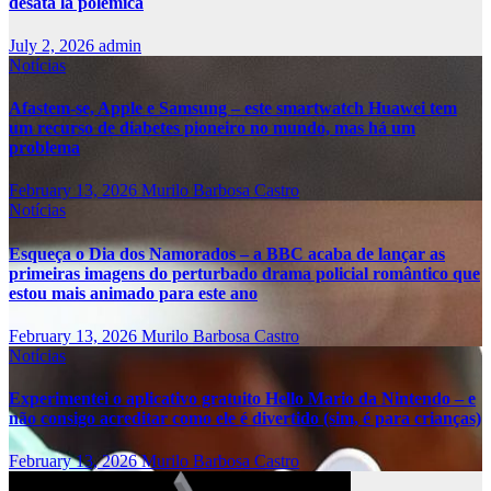
desata la polémica
July 2, 2026
admin
Notícias
Afastem-se, Apple e Samsung – este smartwatch Huawei tem
um recurso de diabetes pioneiro no mundo, mas há um
problema
February 13, 2026
Murilo Barbosa Castro
Notícias
Esqueça o Dia dos Namorados – a BBC acaba de lançar as
primeiras imagens do perturbado drama policial romântico que
estou mais animado para este ano
February 13, 2026
Murilo Barbosa Castro
Notícias
Experimentei o aplicativo gratuito Hello Mario da Nintendo – e
não consigo acreditar como ele é divertido (sim, é para crianças)
February 13, 2026
Murilo Barbosa Castro