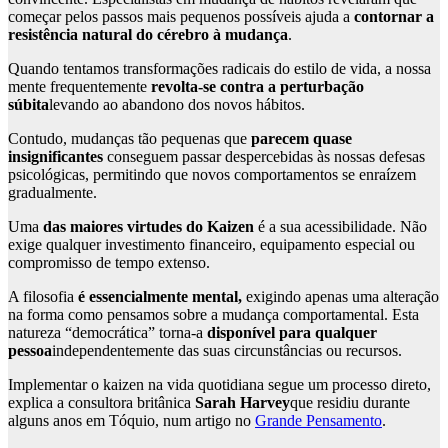
começar pelos passos mais pequenos possíveis ajuda a
contornar a
resistência natural do cérebro à mudança
.
Quando tentamos transformações radicais do estilo de vida, a nossa
mente frequentemente
revolta-se contra a perturbação
súbita
levando ao abandono dos novos hábitos.
Contudo, mudanças tão pequenas que
parecem quase
insignificantes
conseguem passar despercebidas às nossas defesas
psicológicas, permitindo que novos comportamentos se enraízem
gradualmente.
Uma
das maiores virtudes do Kaizen
é a sua acessibilidade. Não
exige qualquer investimento financeiro, equipamento especial ou
compromisso de tempo extenso.
A filosofia
é essencialmente mental,
exigindo apenas uma alteração
na forma como pensamos sobre a mudança comportamental. Esta
natureza “democrática” torna-a
disponível para qualquer
pessoa
independentemente das suas circunstâncias ou recursos.
Implementar o kaizen na vida quotidiana segue um processo direto,
explica a consultora britânica
Sarah Harvey
que residiu durante
alguns anos em Tóquio, num artigo no
Grande Pensamento
.