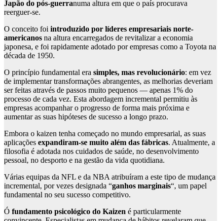
Japão do pós-guerra
numa altura em que o país procurava
reerguer-se.
O conceito foi
introduzido por líderes empresariais norte-
americanos
na altura encarregados de revitalizar a economia
japonesa, e foi rapidamente adotado por empresas como a Toyota na
década de 1950.
O princípio fundamental era
simples, mas revolucionário
: em vez
de implementar transformações abrangentes, as melhorias deveriam
ser feitas através de passos muito pequenos — apenas 1% do
processo de cada vez. Esta abordagem incremental permitiu às
empresas acompanhar o progresso de forma mais próxima e
aumentar as suas hipóteses de sucesso a longo prazo.
Embora o kaizen tenha começado no mundo empresarial, as suas
aplicações
expandiram-se muito além das fábricas
. Atualmente, a
filosofia é adotada nos cuidados de saúde, no desenvolvimento
pessoal, no desporto e na gestão da vida quotidiana.
Várias equipas da NFL e da NBA atribuíram a este tipo de mudança
incremental, por vezes designada “
ganhos marginais
“, um papel
fundamental no seu sucesso competitivo.
Ó
fundamento psicológico do Kaizen
é particularmente
convincente. Especialistas em mudança de hábitos revelaram que