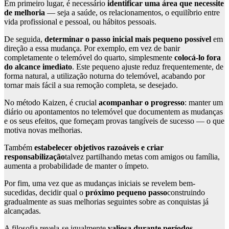
Em primeiro lugar, é necessário
identificar uma área que necessite
de melhoria
— seja a saúde, os relacionamentos, o equilíbrio entre
vida profissional e pessoal, ou hábitos pessoais.
De seguida,
determinar o passo inicial mais pequeno possível
em
direção a essa mudança. Por exemplo, em vez de banir
completamente o telemóvel do quarto, simplesmente
colocá-lo fora
do alcance imediato
. Este pequeno ajuste reduz frequentemente, de
forma natural, a utilização noturna do telemóvel, acabando por
tornar mais fácil a sua remoção completa, se desejado.
No método Kaizen, é crucial
acompanhar o progresso
: manter um
diário ou apontamentos no telemóvel que documentem as mudanças
e os seus efeitos, que forneçam provas tangíveis de sucesso — o que
motiva novas melhorias.
Também
estabelecer objetivos razoáveis e criar
responsabilização
talvez partilhando metas com amigos ou família,
aumenta a probabilidade de manter o ímpeto.
Por fim, uma vez que as mudanças iniciais se revelem bem-
sucedidas, decidir qual o
próximo pequeno passo
construindo
gradualmente as suas melhorias seguintes sobre as conquistas já
alcançadas.
A filosofia revela-se igualmente
valiosa durante períodos