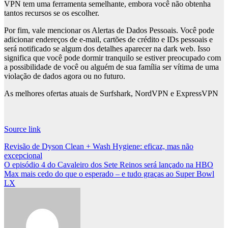
VPN tem uma ferramenta semelhante, embora você não obtenha
tantos recursos se os escolher.
Por fim, vale mencionar os Alertas de Dados Pessoais. Você pode
adicionar endereços de e-mail, cartões de crédito e IDs pessoais e
será notificado se algum dos detalhes aparecer na dark web. Isso
significa que você pode dormir tranquilo se estiver preocupado com
a possibilidade de você ou alguém de sua família ser vítima de uma
violação de dados agora ou no futuro.
As melhores ofertas atuais de Surfshark, NordVPN e ExpressVPN
Source link
Post
Revisão de Dyson Clean + Wash Hygiene: eficaz, mas não
excepcional
navigation
O episódio 4 do Cavaleiro dos Sete Reinos será lançado na HBO
Max mais cedo do que o esperado – e tudo graças ao Super Bowl
LX