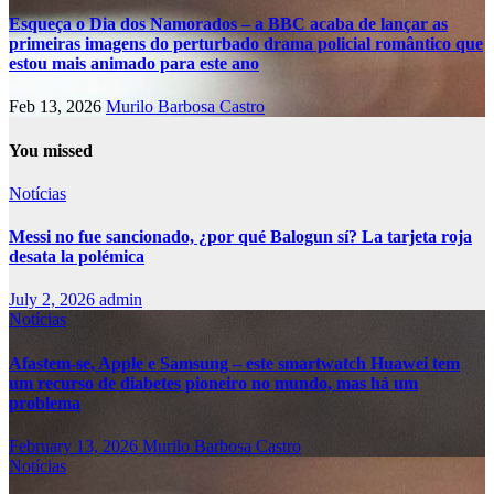
Esqueça o Dia dos Namorados – a BBC acaba de lançar as
primeiras imagens do perturbado drama policial romântico que
estou mais animado para este ano
Feb 13, 2026
Murilo Barbosa Castro
You missed
Notícias
Messi no fue sancionado, ¿por qué Balogun sí? La tarjeta roja
desata la polémica
July 2, 2026
admin
Notícias
Afastem-se, Apple e Samsung – este smartwatch Huawei tem
um recurso de diabetes pioneiro no mundo, mas há um
problema
February 13, 2026
Murilo Barbosa Castro
Notícias