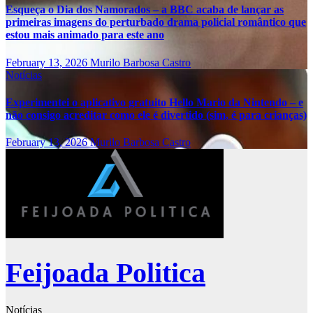
Esqueça o Dia dos Namorados – a BBC acaba de lançar as
primeiras imagens do perturbado drama policial romântico que
estou mais animado para este ano
February 13, 2026
Murilo Barbosa Castro
Notícias
Experimentei o aplicativo gratuito Hello Mario da Nintendo – e
não consigo acreditar como ele é divertido (sim, é para crianças)
February 13, 2026
Murilo Barbosa Castro
Feijoada Politica
Notícias