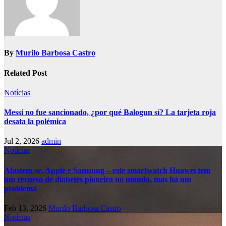
By
Murilo Barbosa Castro
Related Post
Notícias
Messi no fue sancionado, ¿por qué Balogun sí? La tarjeta roja
desata la polémica
Jul 2, 2026
admin
Notícias
Afastem-se, Apple e Samsung – este smartwatch Huawei tem
um recurso de diabetes pioneiro no mundo, mas há um
problema
Feb 13, 2026
Murilo Barbosa Castro
Notícias