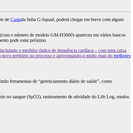
nte de
Casio
da linha G-Squad, poderá chegar em breve com alguns
ck (com o número de modelo GM-H5600) apareceu em vários bancos
amento pode estar próximo.
ncluindo o medidor óptico de frequência cardíaca – com uma caixa
m novo território no processo e aproximando-o muito mais do
melhores
uindo ferramentas de “gerenciamento diário de saúde”, como
nio no sangue (SpO2), rastreamento de atividade do Life Log, modos