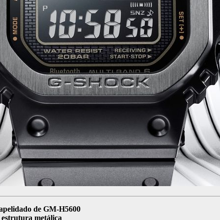
k apelidado de GM-H5600
estrutura metálica