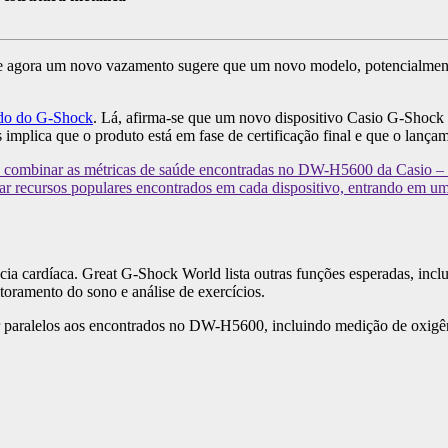
– e agora um novo vazamento sugere que um novo modelo, potencialme
do do G-Shock
. Lá, afirma-se que um novo dispositivo Casio G-Sho
s implica que o produto está em fase de certificação final e que o lanç
 combinar as métricas de saúde encontradas no DW-H5600 da Casio – i
ar recursos populares encontrados em cada dispositivo, entrando em u
ia cardíaca. Great G-Shock World lista outras funções esperadas, incl
oramento do sono e análise de exercícios.
er paralelos aos encontrados no DW-H5600, incluindo medição de oxigê