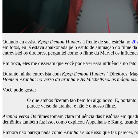
Quando eu assisti
Kpop Demon Hunters
à frente de sua estréia no
202
em fotos, eu já estava apaixonada pelo estilo de animação do filme d
entrevistei os diretores, perguntei como o filme da Marvel os influenci
Em troca, eles me disseram que você pode ver essa influência no fato
Durante minha entrevista com
Kpop Demon Hunters ‘
Diretores, Mag
Homem-Aranha: no verso da aranha
e
As Mitchells vs. as máquinas
Você pode gostar
O que ambos fizeram tão bem foi algo novo. E, portanto, 
parece verso da aranha, e não é o nosso filme.
Aranha-versa
Os filmes tomam clara influência das histórias em quad
demônios também faz isso, como explicou Appelhans e Kang, usando infl
Embora não pareça nada como
Aranha-versa
é isso que faz parecer,