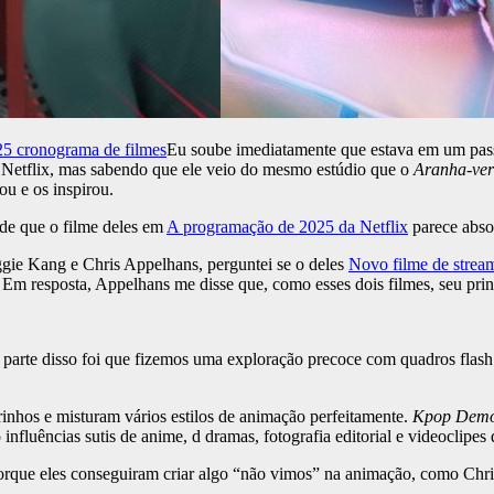
5 cronograma de filmes
Eu soube imediatamente que estava em um pass
a Netflix, mas sabendo que ele veio do mesmo estúdio que o
Aranha-ve
ou e os inspirou.
 de que o filme deles em
A programação de 2025 da Netflix
parece abs
gie Kang e Chris Appelhans, perguntei se o deles
Novo filme de strea
. Em resposta, Appelhans me disse que, como esses dois filmes, seu prin
parte disso foi que fizemos uma exploração precoce com quadros flash e
rinhos e misturam vários estilos de animação perfeitamente.
Kpop Demo
uências sutis de anime, d dramas, fotografia editorial e videoclipes d
 porque eles conseguiram criar algo “não vimos” na animação, como Chr