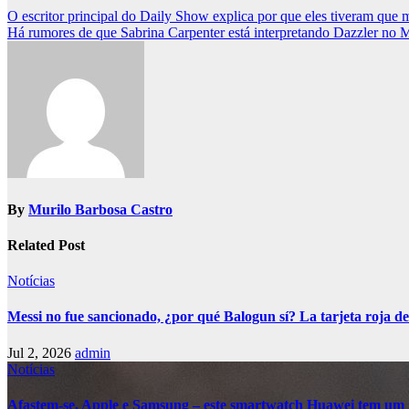
Post
O escritor principal do Daily Show explica por que eles tiveram qu
Há rumores de que Sabrina Carpenter está interpretando Dazzler no
navigation
By
Murilo Barbosa Castro
Related Post
Notícias
Messi no fue sancionado, ¿por qué Balogun sí? La tarjeta roja de
Jul 2, 2026
admin
Notícias
Afastem-se, Apple e Samsung – este smartwatch Huawei tem um 