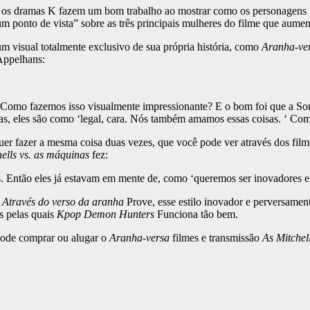
 os dramas K fazem um bom trabalho ao mostrar como os personagens “b
m ponto de vista” sobre as três principais mulheres do filme que aumen
 um visual totalmente exclusivo de sua própria história, como
Aranha-ve
 Appelhans:
 Como fazemos isso visualmente impressionante? E o bom foi que a Son
as, eles são como ‘legal, cara. Nós também amamos essas coisas. ‘ Com
fazer a mesma coisa duas vezes, que você pode ver através dos filmes
hells vs. as máquinas
fez:
Então eles já estavam em mente de, como ‘queremos ser inovadores e mo
e
Através do verso da aranha
Prove, esse estilo inovador e perversamen
s pelas quais
Kpop Demon Hunters
Funciona tão bem.
ê pode comprar ou alugar o
Aranha-versa
filmes e transmissão
As Mitchel