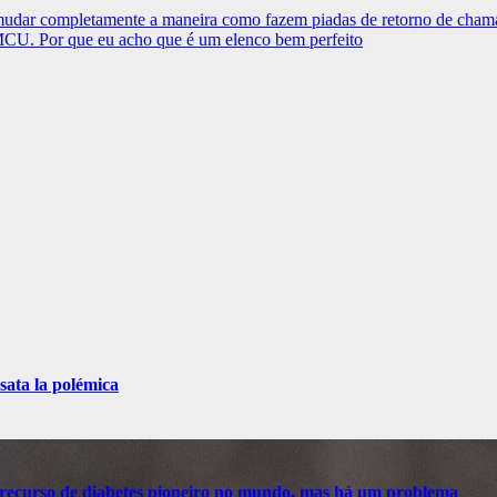
e mudar completamente a maneira como fazem piadas de retorno de cha
 MCU. Por que eu acho que é um elenco bem perfeito
sata la polémica
recurso de diabetes pioneiro no mundo, mas há um problema