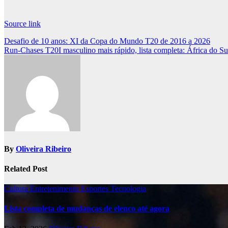
Source link
Post
Desafio de 10 anos: XI da Copa do Mundo T20 de 2016 a 2026
Run-Chases T20I masculino mais rápido, lista completa: África do 
navigation
By
Oliveira Ribeiro
Related Post
Cultura
Entretenimento
Esportes
Tecnologia
Lista completa de mudanças de elenco até agora