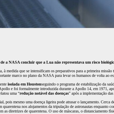
de a NASA concluir que a Lua não representava um risco biológic
 à medida que se intensificam os preparativos para a primeira missão 
rtante marco no plano da NASA para levar os humanos de volta ao espa
mente
isolada em Houston
seguindo o programa de estabilização da saú
Apollo e foi formalmente introduzida durante a Apollo 14, em 1971, ap
relatou uma “
redução notável das doenças
” após a implementação das
ucial, pois mesmo uma doença ligeira pode atrasar o lançamento. Cerca de
m quarentena nos alojamentos da tripulação de astronautas enquanto com
 as diretrizes de quarentena. O uso de máscaras, o distanciamento físic