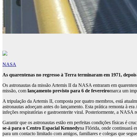
NASA
As quarentenas no regresso à Terra terminaram em 1971, depois 
Os astronautas da missão Artemis II da NASA entraram em quarentena,
missão, com
lançamento previsto para 6 de fevereiro
marca um impo
A tripulação da Artemis II, composta por quatro membros, está atual
astronautas adoeçam antes do lançamento. Esta prática remonta à era 
infeções respiratórias e gastroenterite viral. Posteriormente, a NASA 
Garantir que os astronautas estão em perfeitas condições físicas é cr
se-á para o Centro Espacial Kennedy
na Flórida, onde continuará e
para um contacto limitado com amigos, familiares e colegas que seguem