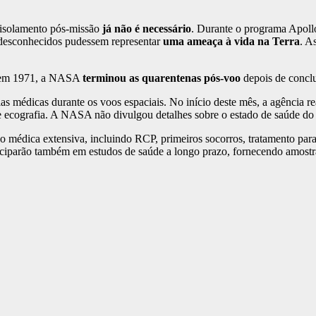
 isolamento pós-missão
já não é necessário
. Durante o programa Apollo
 desconhecidos pudessem representar
uma ameaça à vida na Terra
. A
5, em 1971, a NASA
terminou as quarentenas pós-voo
depois de conclu
s médicas durante os voos espaciais. No início deste mês, a agência r
 ecografia. A NASA não divulgou detalhes sobre o estado de saúde do 
ão médica extensiva, incluindo RCP, primeiros socorros, tratamento pa
rticiparão também em estudos de saúde a longo prazo, fornecendo amostr