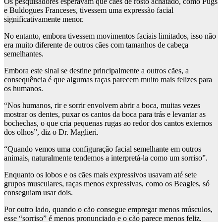
Os pesquisadores esperavam que cães de rosto achatado, como Pugs
e Buldogues Franceses, tivessem uma expressão facial
significativamente menor.
No entanto, embora tivessem movimentos faciais limitados, isso não
era muito diferente de outros cães com tamanhos de cabeça
semelhantes.
Embora este sinal se destine principalmente a outros cães, a
consequência é que algumas raças parecem muito mais felizes para
os humanos.
“Nos humanos, rir e sorrir envolvem abrir a boca, muitas vezes
mostrar os dentes, puxar os cantos da boca para trás e levantar as
bochechas, o que cria pequenas rugas ao redor dos cantos externos
dos olhos”, diz o Dr. Maglieri.
“Quando vemos uma configuração facial semelhante em outros
animais, naturalmente tendemos a interpretá-la como um sorriso”.
Enquanto os lobos e os cães mais expressivos usavam até sete
grupos musculares, raças menos expressivas, como os Beagles, só
conseguiam usar dois.
Por outro lado, quando o cão consegue empregar menos músculos,
esse “sorriso” é menos pronunciado e o cão parece menos feliz.