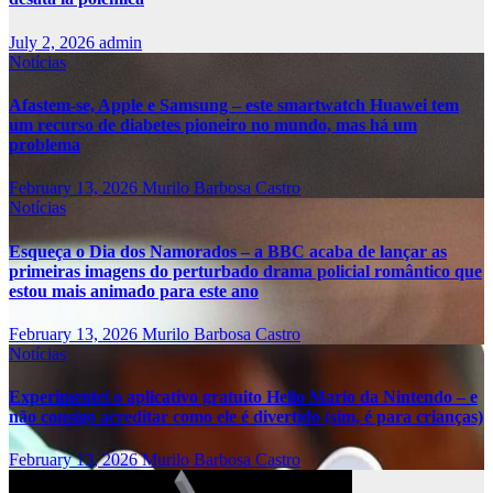
July 2, 2026
admin
Notícias
Afastem-se, Apple e Samsung – este smartwatch Huawei tem
um recurso de diabetes pioneiro no mundo, mas há um
problema
February 13, 2026
Murilo Barbosa Castro
Notícias
Esqueça o Dia dos Namorados – a BBC acaba de lançar as
primeiras imagens do perturbado drama policial romântico que
estou mais animado para este ano
February 13, 2026
Murilo Barbosa Castro
Notícias
Experimentei o aplicativo gratuito Hello Mario da Nintendo – e
não consigo acreditar como ele é divertido (sim, é para crianças)
February 13, 2026
Murilo Barbosa Castro