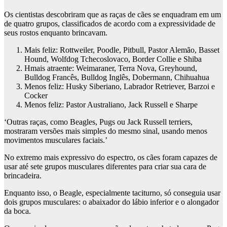
Os cientistas descobriram que as raças de cães se enquadram em um
de quatro grupos, classificados de acordo com a expressividade de
seus rostos enquanto brincavam.
Mais feliz
: Rottweiler, Poodle, Pitbull, Pastor Alemão, Basset
Hound, Wolfdog Tchecoslovaco, Border Collie e Shiba
H
mais atraente
: Weimaraner, Terra Nova, Greyhound,
Bulldog Francês, Bulldog Inglês, Dobermann, Chihuahua
Menos feliz
: Husky Siberiano, Labrador Retriever, Barzoi e
Cocker
Menos feliz
: Pastor Australiano, Jack Russell e Sharpe
‘Outras raças, como Beagles, Pugs ou Jack Russell terriers,
mostraram versões mais simples do mesmo sinal, usando menos
movimentos musculares faciais.’
No extremo mais expressivo do espectro, os cães foram capazes de
usar até sete grupos musculares diferentes para criar sua cara de
brincadeira.
Enquanto isso, o Beagle, especialmente taciturno, só conseguia usar
dois grupos musculares: o abaixador do lábio inferior e o alongador
da boca.