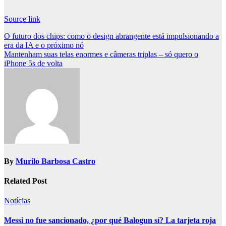
Source link
Post
O futuro dos chips: como o design abrangente está impulsionando a
era da IA ​​e o próximo nó
navigation
Mantenham suas telas enormes e câmeras triplas – só quero o
iPhone 5s de volta
By
Murilo Barbosa Castro
Related Post
Notícias
Messi no fue sancionado, ¿por qué Balogun sí? La tarjeta roja