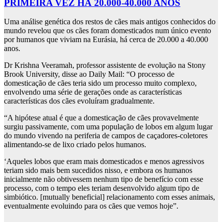
PRIMEIRA VEZ HÁ 20.000-40.000 ANOS
Uma análise genética dos restos de cães mais antigos conhecidos do
mundo revelou que os cães foram domesticados num único evento
por humanos que viviam na Eurásia, há cerca de 20.000 a 40.000
anos.
Dr Krishna Veeramah, professor assistente de evolução na Stony
Brook University, disse ao Daily Mail: “O processo de
domesticação de cães teria sido um processo muito complexo,
envolvendo uma série de gerações onde as características
características dos cães evoluíram gradualmente.
“A hipótese atual é que a domesticação de cães provavelmente
surgiu passivamente, com uma população de lobos em algum lugar
do mundo vivendo na periferia de campos de caçadores-coletores
alimentando-se de lixo criado pelos humanos.
‘Aqueles lobos que eram mais domesticados e menos agressivos
teriam sido mais bem sucedidos nisso, e embora os humanos
inicialmente não obtivessem nenhum tipo de benefício com esse
processo, com o tempo eles teriam desenvolvido algum tipo de
simbiótico. [mutually beneficial] relacionamento com esses animais,
eventualmente evoluindo para os cães que vemos hoje”.