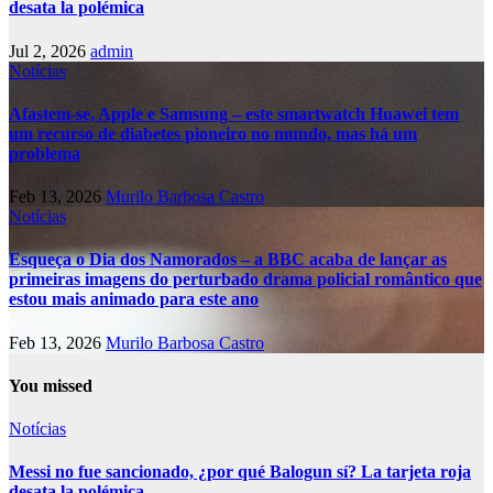
desata la polémica
Jul 2, 2026
admin
Notícias
Afastem-se, Apple e Samsung – este smartwatch Huawei tem
um recurso de diabetes pioneiro no mundo, mas há um
problema
Feb 13, 2026
Murilo Barbosa Castro
Notícias
Esqueça o Dia dos Namorados – a BBC acaba de lançar as
primeiras imagens do perturbado drama policial romântico que
estou mais animado para este ano
Feb 13, 2026
Murilo Barbosa Castro
You missed
Notícias
Messi no fue sancionado, ¿por qué Balogun sí? La tarjeta roja
desata la polémica