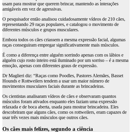
usam para mostrar que querem brincar, mantendo as interações
amigáveis ​​em vez de agressivas.
O pesquisador então analisou cuidadosamente vídeos de 210 cães,
representando 29 raças populares, e catalogou o movimento de
diferentes músculos e grupos musculares.
Embora todos os cães criassem a mesma expressão facial, algumas
raças conseguiram empregar significativamente mais músculos.
É como a diferença entre alguém sorrindo apenas com os lábios e
alguém cujo rosto inteiro está iluminado por um sorriso – é a mesma
emoção, apenas com diferentes graus de expressão.
Dr Maglieri diz: “Raças como Poodles, Pastores Alemães, Basset
Hounds e Rottweilers tendem a usar um maior número de
movimentos musculares faciais durante as brincadeiras.
Os cientistas analisaram vídeos de cães e observaram quantos
músculos foram ativados enquanto eles faziam uma expressão
relaxada e de boca aberta, usada para mostrar brincadeira. Eles
descobriram que alguns cães, como os rottweilers, eram capazes de
usar três vezes mais músculos que outros cães.
Os cães mais felizes, segundo a ciência