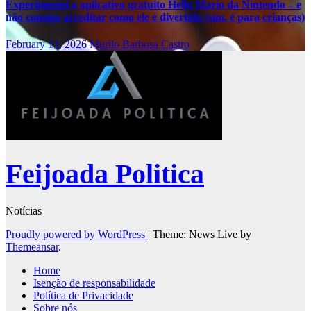
Experimentei o aplicativo gratuito Hello Mario da Nintendo – e
não consigo acreditar como ele é divertido (sim, é para crianças)
February 13, 2026
Murilo Barbosa Castro
Feijoada Politica
Notícias
Proudly powered by WordPress
|
Theme: News Live by
Themeansar
.
Home
Isenção de responsabilidade
Política de Privacidade
Sobre nós