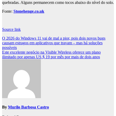
quebradas. Alguns permanecem como tocos abaixo do nível do solo.
Fonte:
Stonehenge.co.uk
Source link
Post
O 2026 do Windows 11 vai de mal a pior, pois dois novos bugs
causam estragos em aplicativos que travam – mas há soluções
navigation
possíveis
Este excelente negócio na Visible Wireless oferece um plano
ilimitado por apenas US $ 19 por mês por mais de dois anos
By
Murilo Barbosa Castro