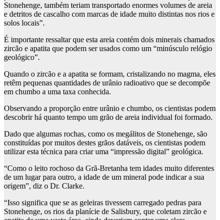
Stonehenge, também teriam transportado enormes volumes de areia
e detritos de cascalho com marcas de idade muito distintas nos rios e
solos locais”.
É importante ressaltar que esta areia contém dois minerais chamados
zircão e apatita que podem ser usados ​​como um “minúsculo relógio
geológico”.
Quando o zircão e a apatita se formam, cristalizando no magma, eles
retêm pequenas quantidades de urânio radioativo que se decompõe
em chumbo a uma taxa conhecida.
Observando a proporção entre urânio e chumbo, os cientistas podem
descobrir há quanto tempo um grão de areia individual foi formado.
Dado que algumas rochas, como os megálitos de Stonehenge, são
constituídas por muitos destes grãos datáveis, os cientistas podem
utilizar esta técnica para criar uma “impressão digital” geológica.
“Como o leito rochoso da Grã-Bretanha tem idades muito diferentes
de um lugar para outro, a idade de um mineral pode indicar a sua
origem”, diz o Dr. Clarke.
“Isso significa que se as geleiras tivessem carregado pedras para
Stonehenge, os rios da planície de Salisbury, que coletam zircão e