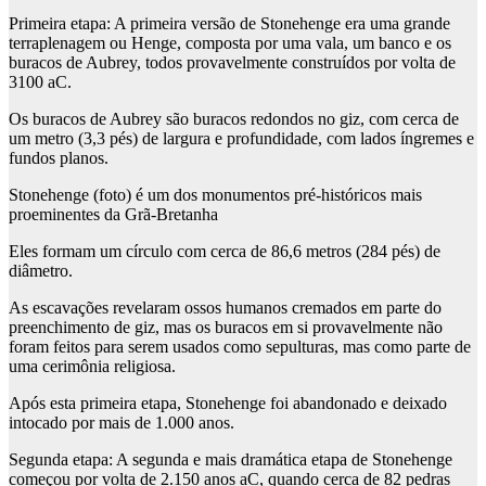
Primeira etapa
: A primeira versão de Stonehenge era uma grande
terraplenagem ou Henge, composta por uma vala, um banco e os
buracos de Aubrey, todos provavelmente construídos por volta de
3100 aC.
Os buracos de Aubrey são buracos redondos no giz, com cerca de
um metro (3,3 pés) de largura e profundidade, com lados íngremes e
fundos planos.
Stonehenge (foto) é um dos monumentos pré-históricos mais
proeminentes da Grã-Bretanha
Eles formam um círculo com cerca de 86,6 metros (284 pés) de
diâmetro.
As escavações revelaram ossos humanos cremados em parte do
preenchimento de giz, mas os buracos em si provavelmente não
foram feitos para serem usados ​​como sepulturas, mas como parte de
uma cerimônia religiosa.
Após esta primeira etapa, Stonehenge foi abandonado e deixado
intocado por mais de 1.000 anos.
Segunda etapa
: A segunda e mais dramática etapa de Stonehenge
começou por volta de 2.150 anos aC, quando cerca de 82 pedras