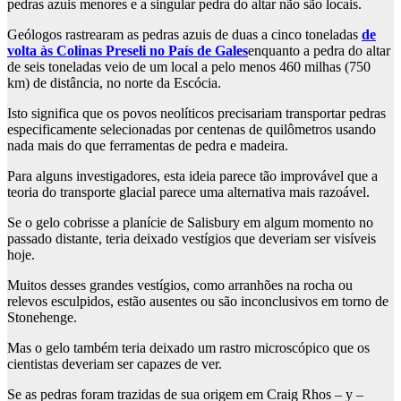
pedras azuis menores e a singular pedra do altar não são locais.
Geólogos rastrearam as pedras azuis de duas a cinco toneladas
de
volta às Colinas Preseli no País de Gales
enquanto a pedra do altar
de seis toneladas veio de um local a pelo menos 460 milhas (750
km) de distância, no norte da Escócia.
Isto significa que os povos neolíticos precisariam transportar pedras
especificamente selecionadas por centenas de quilômetros usando
nada mais do que ferramentas de pedra e madeira.
Para alguns investigadores, esta ideia parece tão improvável que a
teoria do transporte glacial parece uma alternativa mais razoável.
Se o gelo cobrisse a planície de Salisbury em algum momento no
passado distante, teria deixado vestígios que deveriam ser visíveis
hoje.
Muitos desses grandes vestígios, como arranhões na rocha ou
relevos esculpidos, estão ausentes ou são inconclusivos em torno de
Stonehenge.
Mas o gelo também teria deixado um rastro microscópico que os
cientistas deveriam ser capazes de ver.
Se as pedras foram trazidas de sua origem em Craig Rhos – y –