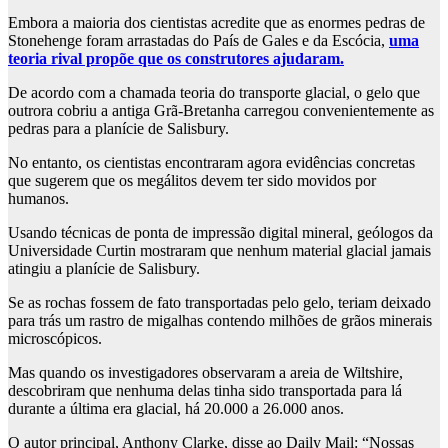
Embora a maioria dos cientistas acredite que as enormes pedras de
Stonehenge foram arrastadas do País de Gales e da Escócia,
uma
teoria rival propõe que os construtores ajudaram.
De acordo com a chamada teoria do transporte glacial, o gelo que
outrora cobriu a antiga Grã-Bretanha carregou convenientemente as
pedras para a planície de Salisbury.
No entanto, os cientistas encontraram agora evidências concretas
que sugerem que os megálitos devem ter sido movidos por
humanos.
Usando técnicas de ponta de impressão digital mineral, geólogos da
Universidade Curtin mostraram que nenhum material glacial jamais
atingiu a planície de Salisbury.
Se as rochas fossem de fato transportadas pelo gelo, teriam deixado
para trás um rastro de migalhas contendo milhões de grãos minerais
microscópicos.
Mas quando os investigadores observaram a areia de Wiltshire,
descobriram que nenhuma delas tinha sido transportada para lá
durante a última era glacial, há 20.000 a 26.000 anos.
O autor principal, Anthony Clarke, disse ao Daily Mail: “Nossas