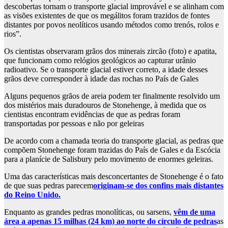
descobertas tornam o transporte glacial improvável e se alinham com
as visões existentes de que os megálitos foram trazidos de fontes
distantes por povos neolíticos usando métodos como trenós, rolos e
rios”.
Os cientistas observaram grãos dos minerais zircão (foto) e apatita,
que funcionam como relógios geológicos ao capturar urânio
radioativo. Se o transporte glacial estiver correto, a idade desses
grãos deve corresponder à idade das rochas no País de Gales
Alguns pequenos grãos de areia podem ter finalmente resolvido um
dos mistérios mais duradouros de Stonehenge, à medida que os
cientistas encontram evidências de que as pedras foram
transportadas por pessoas e não por geleiras
De acordo com a chamada teoria do transporte glacial, as pedras que
compõem Stonehenge foram trazidas do País de Gales e da Escócia
para a planície de Salisbury pelo movimento de enormes geleiras.
Uma das características mais desconcertantes de Stonehenge é o fato
de que suas pedras parecem
originam-se dos confins mais distantes
do Reino Unido.
Enquanto as grandes pedras monolíticas, ou sarsens,
vêm de uma
área a apenas 15 milhas (24 km) ao norte do círculo de pedras
as