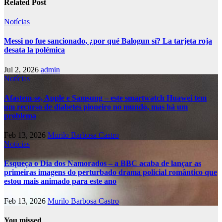
Related Post
Notícias
Messi no fue sancionado, ¿por qué Balogun sí? La tarjeta roja
desata la polémica
Jul 2, 2026
admin
Notícias
Afastem-se, Apple e Samsung – este smartwatch Huawei tem
um recurso de diabetes pioneiro no mundo, mas há um
problema
Feb 13, 2026
Murilo Barbosa Castro
Notícias
Esqueça o Dia dos Namorados – a BBC acaba de lançar as
primeiras imagens do perturbado drama policial romântico que
estou mais animado para este ano
Feb 13, 2026
Murilo Barbosa Castro
You missed