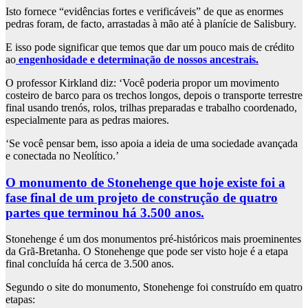
Isto fornece “evidências fortes e verificáveis” de que as enormes
pedras foram, de facto, arrastadas à mão até à planície de Salisbury.
E isso pode significar que temos que dar um pouco mais de crédito
ao
engenhosidade e determinação de nossos ancestrais.
O professor Kirkland diz: ‘Você poderia propor um movimento
costeiro de barco para os trechos longos, depois o transporte terrestre
final usando trenós, rolos, trilhas preparadas e trabalho coordenado,
especialmente para as pedras maiores.
‘Se você pensar bem, isso apoia a ideia de uma sociedade avançada
e conectada no Neolítico.’
O monumento de Stonehenge que hoje existe foi a
fase final de um projeto de construção de quatro
partes que terminou há 3.500 anos.
Stonehenge é um dos monumentos pré-históricos mais proeminentes
da Grã-Bretanha. O Stonehenge que pode ser visto hoje é a etapa
final concluída há cerca de 3.500 anos.
Segundo o site do monumento, Stonehenge foi construído em quatro
etapas: