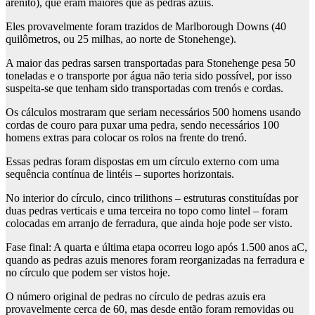
arenito), que eram maiores que as pedras azuis.
Eles provavelmente foram trazidos de Marlborough Downs (40
quilômetros, ou 25 milhas, ao norte de Stonehenge).
A maior das pedras sarsen transportadas para Stonehenge pesa 50
toneladas e o transporte por água não teria sido possível, por isso
suspeita-se que tenham sido transportadas com trenós e cordas.
Os cálculos mostraram que seriam necessários 500 homens usando
cordas de couro para puxar uma pedra, sendo necessários 100
homens extras para colocar os rolos na frente do trenó.
Essas pedras foram dispostas em um círculo externo com uma
sequência contínua de lintéis – suportes horizontais.
No interior do círculo, cinco trilithons – estruturas constituídas por
duas pedras verticais e uma terceira no topo como lintel – foram
colocadas em arranjo de ferradura, que ainda hoje pode ser visto.
Fase final
: A quarta e última etapa ocorreu logo após 1.500 anos aC,
quando as pedras azuis menores foram reorganizadas na ferradura e
no círculo que podem ser vistos hoje.
O número original de pedras no círculo de pedras azuis era
provavelmente cerca de 60, mas desde então foram removidas ou