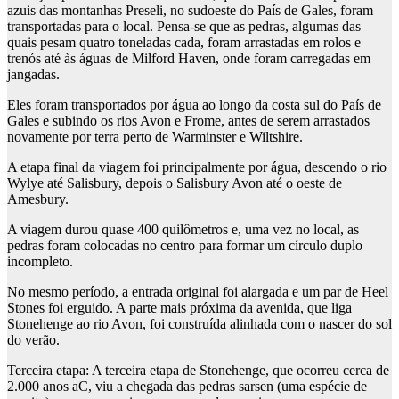
azuis das montanhas Preseli, no sudoeste do País de Gales, foram
transportadas para o local. Pensa-se que as pedras, algumas das
quais pesam quatro toneladas cada, foram arrastadas em rolos e
trenós até às águas de Milford Haven, onde foram carregadas em
jangadas.
Eles foram transportados por água ao longo da costa sul do País de
Gales e subindo os rios Avon e Frome, antes de serem arrastados
novamente por terra perto de Warminster e Wiltshire.
A etapa final da viagem foi principalmente por água, descendo o rio
Wylye até Salisbury, depois o Salisbury Avon até o oeste de
Amesbury.
A viagem durou quase 400 quilômetros e, uma vez no local, as
pedras foram colocadas no centro para formar um círculo duplo
incompleto.
No mesmo período, a entrada original foi alargada e um par de Heel
Stones foi erguido. A parte mais próxima da avenida, que liga
Stonehenge ao rio Avon, foi construída alinhada com o nascer do sol
do verão.
Terceira etapa
: A terceira etapa de Stonehenge, que ocorreu cerca de
2.000 anos aC, viu a chegada das pedras sarsen (uma espécie de