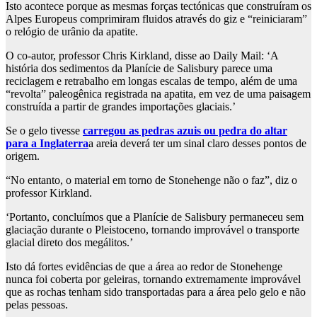
Isto acontece porque as mesmas forças tectónicas que construíram os
Alpes Europeus comprimiram fluidos através do giz e “reiniciaram”
o relógio de urânio da apatite.
O co-autor, professor Chris Kirkland, disse ao Daily Mail: ‘A
história dos sedimentos da Planície de Salisbury parece uma
reciclagem e retrabalho em longas escalas de tempo, além de uma
“revolta” paleogênica registrada na apatita, em vez de uma paisagem
construída a partir de grandes importações glaciais.’
Se o gelo tivesse
carregou as pedras azuis ou pedra do altar
para a Inglaterra
a areia deverá ter um sinal claro desses pontos de
origem.
“No entanto, o material em torno de Stonehenge não o faz”, diz o
professor Kirkland.
‘Portanto, concluímos que a Planície de Salisbury permaneceu sem
glaciação durante o Pleistoceno, tornando improvável o transporte
glacial direto dos megálitos.’
Isto dá fortes evidências de que a área ao redor de Stonehenge
nunca foi coberta por geleiras, tornando extremamente improvável
que as rochas tenham sido transportadas para a área pelo gelo e não
pelas pessoas.