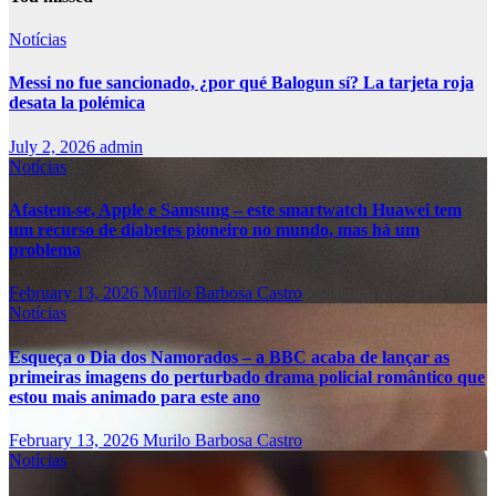
Notícias
Messi no fue sancionado, ¿por qué Balogun sí? La tarjeta roja
desata la polémica
July 2, 2026
admin
Notícias
Afastem-se, Apple e Samsung – este smartwatch Huawei tem
um recurso de diabetes pioneiro no mundo, mas há um
problema
February 13, 2026
Murilo Barbosa Castro
Notícias
Esqueça o Dia dos Namorados – a BBC acaba de lançar as
primeiras imagens do perturbado drama policial romântico que
estou mais animado para este ano
February 13, 2026
Murilo Barbosa Castro
Notícias