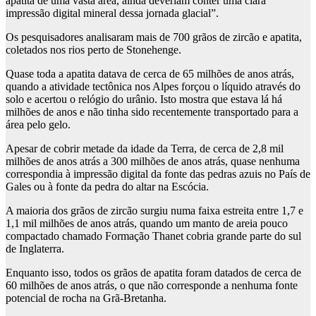
apatita de uma vasta área, ainda deveriam conter uma clara
impressão digital mineral dessa jornada glacial”.
Os pesquisadores analisaram mais de 700 grãos de zircão e apatita,
coletados nos rios perto de Stonehenge.
Quase toda a apatita datava de cerca de 65 milhões de anos atrás,
quando a atividade tectônica nos Alpes forçou o líquido através do
solo e acertou o relógio do urânio. Isto mostra que estava lá há
milhões de anos e não tinha sido recentemente transportado para a
área pelo gelo.
Apesar de cobrir metade da idade da Terra, de cerca de 2,8 mil
milhões de anos atrás a 300 milhões de anos atrás, quase nenhuma
correspondia à impressão digital da fonte das pedras azuis no País de
Gales ou à fonte da pedra do altar na Escócia.
A maioria dos grãos de zircão surgiu numa faixa estreita entre 1,7 e
1,1 mil milhões de anos atrás, quando um manto de areia pouco
compactado chamado Formação Thanet cobria grande parte do sul
de Inglaterra.
Enquanto isso, todos os grãos de apatita foram datados de cerca de
60 milhões de anos atrás, o que não corresponde a nenhuma fonte
potencial de rocha na Grã-Bretanha.