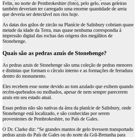
Felin, no norte de Pembrokeshire (foto), pelo gelo, essas geleiras
também deveriam ter carregado uma enorme quantidade de areia
que deveria ser detectável nos rios hoje.
As datas dos grãos de zircão na Planície de Salisbury cobriam quase
metade da idade da Terra, mas quase nenhuma correspondia à
impressão digital das rochas das origens dos megálitos de
Stonehenge.
Quais são as pedras azuis de Stonehenge?
As pedras azuis de Stonehenge são uma coleção de pedras menores
e distintas que formam o círculo interno e as formações de ferradura
dentro do monumento.
Eles recebem esse nome devido ao tom azulado que exibem quando
recém-quebrados ou molhados, apesar de nem sempre parecerem
azuis em seu estado atual.
Essas pedras não são nativas da área da planície de Salisbury, onde
Stonehenge está localizado, e são conhecidas por serem
provenientes de Pembrokeshire, no País de Gales.
O Dr. Clarke diz: “Se grandes mantos de gelo tivessem transportado
pedras azuis do País de Gales ou do norte da Grã-Bretanha para