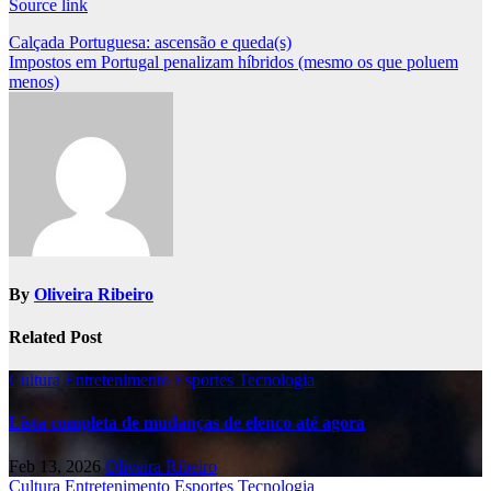
Source link
Post
Calçada Portuguesa: ascensão e queda(s)
Impostos em Portugal penalizam híbridos (mesmo os que poluem
navigation
menos)
By
Oliveira Ribeiro
Related Post
Cultura
Entretenimento
Esportes
Tecnologia
Lista completa de mudanças de elenco até agora
Feb 13, 2026
Oliveira Ribeiro
Cultura
Entretenimento
Esportes
Tecnologia