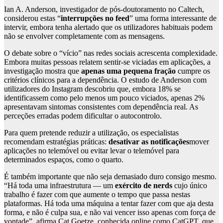
Ian A. Anderson, investigador de pós-doutoramento no Caltech,
considerou estas “
interrupções no feed
” uma forma interessante de
intervir, embora tenha alertado que os utilizadores habituais podem
não se envolver completamente com as mensagens.
O debate sobre o “vício” nas redes sociais acrescenta complexidade.
Embora muitas pessoas relatem sentir-se viciadas em aplicações, a
investigação mostra que
apenas uma pequena fração
cumpre os
critérios clínicos para a dependência. O estudo de Anderson com
utilizadores do Instagram descobriu que, embora 18% se
identificassem como pelo menos um pouco viciados, apenas 2%
apresentavam sintomas consistentes com dependência real. As
perceções erradas podem dificultar o autocontrolo.
Para quem pretende reduzir a utilização, os especialistas
recomendam estratégias práticas:
desativar as notificações
mover
aplicações no telemóvel ou evitar levar o telemóvel para
determinados espaços, como o quarto.
É também importante que não seja demasiado duro consigo mesmo.
“Há toda uma infraestrutura — um
exército de nerds
cujo único
trabalho é fazer com que aumente o tempo que passa nestas
plataformas. Há toda uma máquina a tentar fazer com que aja desta
forma, e não é culpa sua, e não vai vencer isso apenas com força de
vontade”, afirma Cat Goetze, conhecida online como CatGPT, que