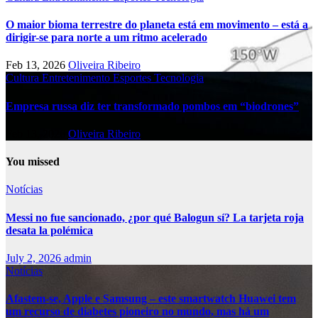
O maior bioma terrestre do planeta está em movimento – está a
dirigir-se para norte a um ritmo acelerado
Feb 13, 2026
Oliveira Ribeiro
Cultura
Entretenimento
Esportes
Tecnologia
Empresa russa diz ter transformado pombos em “biodrones”
Feb 13, 2026
Oliveira Ribeiro
You missed
Notícias
Messi no fue sancionado, ¿por qué Balogun sí? La tarjeta roja
desata la polémica
July 2, 2026
admin
Notícias
Afastem-se, Apple e Samsung – este smartwatch Huawei tem
um recurso de diabetes pioneiro no mundo, mas há um