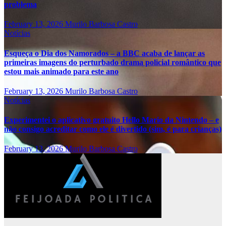
problema
February 13, 2026
Murilo Barbosa Castro
Notícias
Esqueça o Dia dos Namorados – a BBC acaba de lançar as
primeiras imagens do perturbado drama policial romântico que
estou mais animado para este ano
February 13, 2026
Murilo Barbosa Castro
Notícias
Experimentei o aplicativo gratuito Hello Mario da Nintendo – e
não consigo acreditar como ele é divertido (sim, é para crianças)
February 13, 2026
Murilo Barbosa Castro