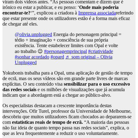
viram dois vídeos antes. “As pessoas comentam e dizem que é
irónico eu estar a publicar, e eu penso: ‘
Onde mais poderia
encontrar-te?
‘”, explicou a criadora à
Imprensa associada
referindo
que estar presente onde os utilizadores estão é a forma mais eficaz
de chegar até eles.
@olivia.unplugged
Energia do personagem principal =
tédio + imaginação + consciência de sua própria
existência. Tente estabelecer limites com Opal e volte
ao trabalho 😉
#personagemprincipal
#criatividade
#sonhar acordado
#opard
♬ som original – Olivia
Unplugged
Yokubonis trabalha para a Opal, uma aplicação de gestão de tempo
de ecrã, mas os seus vídeos são em grande parte livres de marcas
explícitas. O seu conteúdo visa
sensibilizar para o uso excessivo
das redes sociais
e os milhões de visualizações que já acumula
indicam que a abordagem está a chegar ao público-alvo.
Os especialistas destacam a crescente importância destas
intervenções. Ofir Turel, professor da Universidade de Melbourne,
descobriu que muitos utilizadores ficam chocados ao depararem-se
com
estatísticas reais de tempo de ecrã.
“A maioria das pessoas
não faz ideia de quanto tempo passa nas redes sociais”, explica, o
que as leva frequentemente a reduzir o uso voluntariamente.