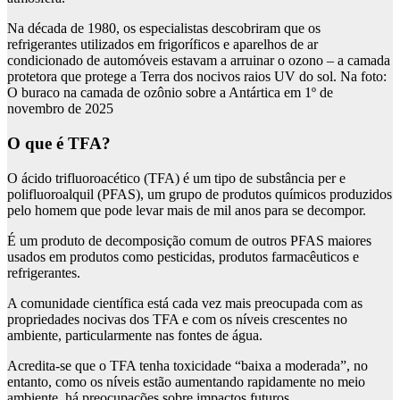
Na década de 1980, os especialistas descobriram que os
refrigerantes utilizados em frigoríficos e aparelhos de ar
condicionado de automóveis estavam a arruinar o ozono – a camada
protetora que protege a Terra dos nocivos raios UV do sol. Na foto:
O buraco na camada de ozônio sobre a Antártica em 1º de
novembro de 2025
O que é TFA?
O ácido trifluoroacético (TFA) é um tipo de substância per e
polifluoroalquil (PFAS), um grupo de produtos químicos produzidos
pelo homem que pode levar mais de mil anos para se decompor.
É um produto de decomposição comum de outros PFAS maiores
usados ​​em produtos como pesticidas, produtos farmacêuticos e
refrigerantes.
A comunidade científica está cada vez mais preocupada com as
propriedades nocivas dos TFA e com os níveis crescentes no
ambiente, particularmente nas fontes de água.
Acredita-se que o TFA tenha toxicidade “baixa a moderada”, no
entanto, como os níveis estão aumentando rapidamente no meio
ambiente, há preocupações sobre impactos futuros.