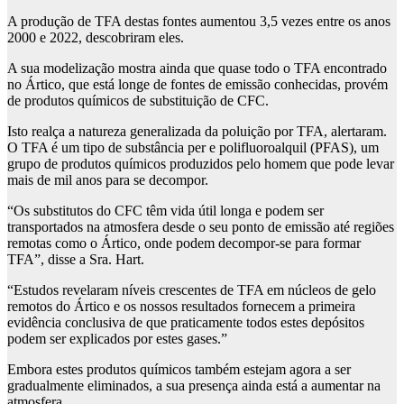
A produção de TFA destas fontes aumentou 3,5 vezes entre os anos
2000 e 2022, descobriram eles.
A sua modelização mostra ainda que quase todo o TFA encontrado
no Ártico, que está longe de fontes de emissão conhecidas, provém
de produtos químicos de substituição de CFC.
Isto realça a natureza generalizada da poluição por TFA, alertaram.
O TFA é um tipo de substância per e polifluoroalquil (PFAS), um
grupo de produtos químicos produzidos pelo homem que pode levar
mais de mil anos para se decompor.
“Os substitutos do CFC têm vida útil longa e podem ser
transportados na atmosfera desde o seu ponto de emissão até regiões
remotas como o Ártico, onde podem decompor-se para formar
TFA”, disse a Sra. Hart.
“Estudos revelaram níveis crescentes de TFA em núcleos de gelo
remotos do Ártico e os nossos resultados fornecem a primeira
evidência conclusiva de que praticamente todos estes depósitos
podem ser explicados por estes gases.”
Embora estes produtos químicos também estejam agora a ser
gradualmente eliminados, a sua presença ainda está a aumentar na
atmosfera.