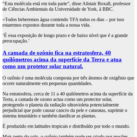
“Esta molécula está em toda parte”, disse Alistair Boxall, professor
de Ciências Ambientais da Universidade de York, à BBC.
«Todos beberemos água contendo TFA todos os dias – por isso
estaremos expostos durante toda a nossa vida.
‘É essa exposição de longo prazo e de baixo nível que é a grande
preocupação.’
A camada de ozônio fica na estratosfera, 40
quilômetros acima da superfície da Terra e atua
como um protetor solar natural.
O ozônio é uma molécula composta por três átomos de oxigênio que
ocorre naturalmente em pequenas quantidades.
Na estratosfera, cerca de 11 a 40 quilómetros acima da superfície da
Terra, a camada de ozono actua como um protector solar,
protegendo o planeta da radiação ultravioleta potencialmente
prejudicial que pode causar cancro da pele e cataratas, suprimir o
sistema imunitário e também danificar as plantas.
É produzido em latitudes tropicais e distribuído por todo o mundo.
Mais perto do solo, o ozônio também pode ser criado por reações