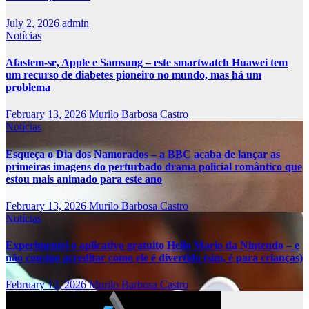
July 2, 2026
admin
Notícias
Afastem-se, Apple e Samsung – este smartwatch Huawei tem
um recurso de diabetes pioneiro no mundo, mas há um
problema
February 13, 2026
Murilo Barbosa Castro
Notícias
Esqueça o Dia dos Namorados – a BBC acaba de lançar as
primeiras imagens do perturbado drama policial romântico que
estou mais animado para este ano
February 13, 2026
Murilo Barbosa Castro
Notícias
Experimentei o aplicativo gratuito Hello Mario da Nintendo – e
não consigo acreditar como ele é divertido (sim, é para crianças)
February 13, 2026
Murilo Barbosa Castro