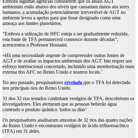
Embora algumas agências considerem que os atuais AGT
ambientais estão abaixo dos níveis que causariam danos aos seres
humanos, a acumulação potencialmente irreversível de AGT no
ambiente levou a apelos para que fosse designado como uma
ameaça aos limites planetários.
“Embora a utilização de HFC esteja a ser gradualmente reduzida,
esta fonte de TFA permanecerá connosco durante décadas”,
acrescentou o Professor Hossaini.
«Há uma necessidade urgente de compreender outras fontes de
AGT e de avaliar os impactos ambientais dos AGT. Isto requer um
esforço internacional concertado, incluindo uma monitorização mais
extensa dos AFC no Reino Unido e noutros locais.’
No ano passado, pesquisadores
revelado
que o TFA foi detectado
nos principais rios do Reino Unido.
31 dos 32 rios testados continham vestígios de TFA, descobriram os
investigadores. Eles alertaram que as pessoas beberão água
contendo o produto químico ‘todos os dias’
Os pesquisadores analisaram amostras de 32 rios das quatro nações
do Reino Unido e encontraram vestígios de ácido trifluoroacético
(TFA) em 31 deles.