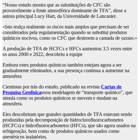
“Nosso estudo mostra que as substituições de CFC são
provavelmente a fonte atmosférica dominante de TFA”, disse a
autora principal Lucy Hart, da Universidade de Lancaster.
«Isto realça realmente os riscos mais amplos que precisam de ser
considerados pela regulamentação quando se substitui produtos
químicos nocivos, como os CFC que destroem a camada de ozono.»
A produção de TFA de HCFCs e HFCs aumentou 3,5 vezes entre
os anos 2000 e 2022, descobriu a equipe
Embora estes produtos químicos também estejam agora a ser
gradualmente eliminados, a sua presença continua a aumentar na
atmosfera
Cientistas por trás do estudo, publicado na revista
Cartas de
Pesquisa Geofísica
usou modelagem de “transporte químico”, que
simula como os produtos químicos se movem e mudam na
atmosfera.
Eles descobriram que grandes quantidades de TFA estavam sendo
produzidas pela decomposição de hidroclorofluorocarbonetos
(HCFCs) e hidrofluorocarbonetos (HFCs), que são agora usados ​​na
refrigeração, bem como de produtos químicos usados ​​como
anestésicos inalatórios.