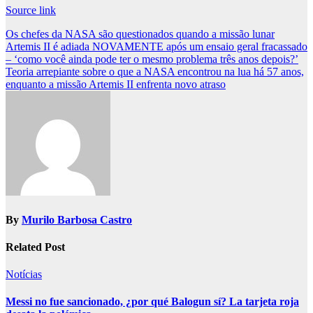
Source link
Post
Os chefes da NASA são questionados quando a missão lunar
Artemis II é adiada NOVAMENTE após um ensaio geral fracassado
navigation
– ‘como você ainda pode ter o mesmo problema três anos depois?’
Teoria arrepiante sobre o que a NASA encontrou na lua há 57 anos,
enquanto a missão Artemis II enfrenta novo atraso
By
Murilo Barbosa Castro
Related Post
Notícias
Messi no fue sancionado, ¿por qué Balogun sí? La tarjeta roja