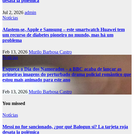
desata la polémica
Jul 2, 2026
admin
Notícias
Afastem-se, Apple e Samsung – este smartwatch Huawei tem
um recurso de diabetes pioneiro no mundo, mas há um
problema
Feb 13, 2026
Murilo Barbosa Castro
Notícias
Esqueça o Dia dos Namorados – a BBC acaba de lançar as
primeiras imagens do perturbado drama policial romântico que
estou mais animado para este ano
Feb 13, 2026
Murilo Barbosa Castro
You missed
Notícias
Messi no fue sancionado, ¿por qué Balogun sí? La tarjeta roja
desata la polémica