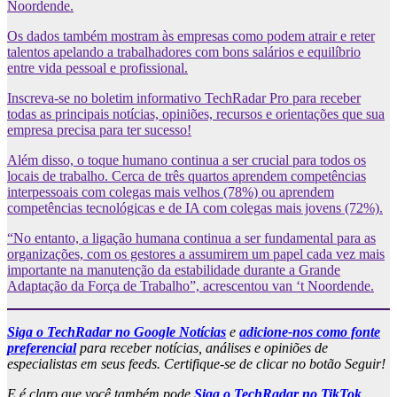
Noordende.
Os dados também mostram às empresas como podem atrair e reter
talentos apelando a trabalhadores com bons salários e equilíbrio
entre vida pessoal e profissional.
Inscreva-se no boletim informativo TechRadar Pro para receber
todas as principais notícias, opiniões, recursos e orientações que sua
empresa precisa para ter sucesso!
Além disso, o toque humano continua a ser crucial para todos os
locais de trabalho. Cerca de três quartos aprendem competências
interpessoais com colegas mais velhos (78%) ou aprendem
competências tecnológicas e de IA com colegas mais jovens (72%).
“No entanto, a ligação humana continua a ser fundamental para as
organizações, com os gestores a assumirem um papel cada vez mais
importante na manutenção da estabilidade durante a Grande
Adaptação da Força de Trabalho”, acrescentou van ‘t Noordende.
Siga o TechRadar no Google Notícias
e
adicione-nos como fonte
preferencial
para receber notícias, análises e opiniões de
especialistas em seus feeds. Certifique-se de clicar no botão Seguir!
E é claro que você também pode
Siga o TechRadar no TikTok