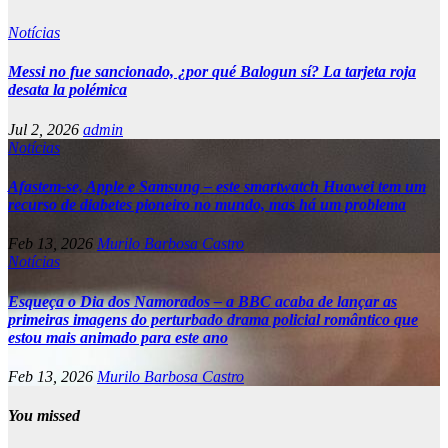
Notícias
Messi no fue sancionado, ¿por qué Balogun sí? La tarjeta roja
desata la polémica
Jul 2, 2026
admin
Notícias
Afastem-se, Apple e Samsung – este smartwatch Huawei tem um
recurso de diabetes pioneiro no mundo, mas há um problema
Feb 13, 2026
Murilo Barbosa Castro
Notícias
Esqueça o Dia dos Namorados – a BBC acaba de lançar as
primeiras imagens do perturbado drama policial romântico que
estou mais animado para este ano
Feb 13, 2026
Murilo Barbosa Castro
You missed