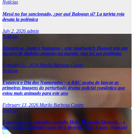
Notícias
Messi no fue sancionado, ¿por qué Balogun sí? La tarjeta roja
desata la polémica
July 2, 2026
admin
Notícias
Afastem-se, Apple e Samsung – este smartwatch Huawei tem um
recurso de diabetes pioneiro no mundo, mas há um problema
February 13, 2026
Murilo Barbosa Castro
Notícias
Esqueça o Dia dos Namorados – a BBC acaba de lançar as
primeiras imagens do perturbado drama policial romântico que
estou mais animado para este ano
February 13, 2026
Murilo Barbosa Castro
Notícias
Experimentei o aplicativo gratuito Hello Mario da Nintendo – e
não consigo acreditar como ele é divertido (sim, é para crianças)