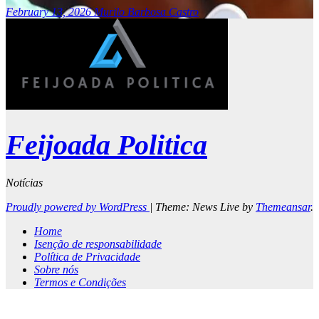
February 13, 2026
Murilo Barbosa Castro
Feijoada Politica
Notícias
Proudly powered by WordPress
|
Theme: News Live by
Themeansar
.
Home
Isenção de responsabilidade
Política de Privacidade
Sobre nós
Termos e Condições