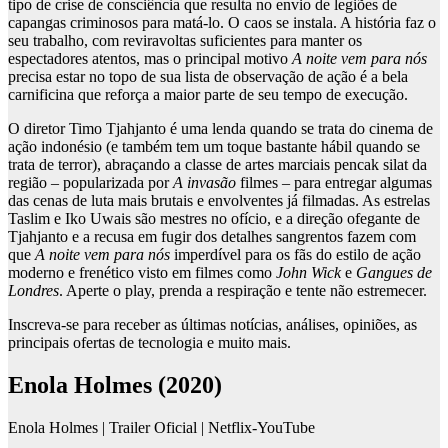
tipo de crise de consciência que resulta no envio de legiões de
capangas criminosos para matá-lo. O caos se instala. A história faz o
seu trabalho, com reviravoltas suficientes para manter os
espectadores atentos, mas o principal motivo
A noite vem para nós
precisa estar no topo de sua lista de observação de ação é a bela
carnificina que reforça a maior parte de seu tempo de execução.
O diretor Timo Tjahjanto é uma lenda quando se trata do cinema de
ação indonésio (e também tem um toque bastante hábil quando se
trata de terror), abraçando a classe de artes marciais pencak silat da
região – popularizada por
A invasão
filmes – para entregar algumas
das cenas de luta mais brutais e envolventes já filmadas. As estrelas
Taslim e Iko Uwais são mestres no ofício, e a direção ofegante de
Tjahjanto e a recusa em fugir dos detalhes sangrentos fazem com
que
A noite vem para nós
imperdível para os fãs do estilo de ação
moderno e frenético visto em filmes como
John Wick
e
Gangues de
Londres
. Aperte o play, prenda a respiração e tente não estremecer.
Inscreva-se para receber as últimas notícias, análises, opiniões, as
principais ofertas de tecnologia e muito mais.
Enola Holmes (2020)
Enola Holmes | Trailer Oficial | Netflix-YouTube