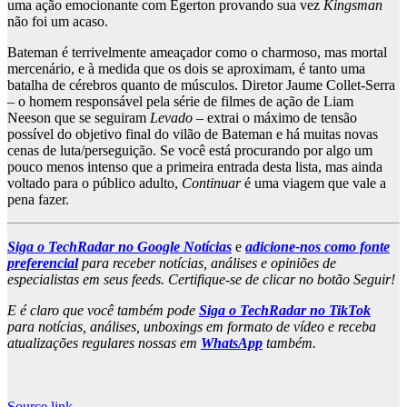
uma ação emocionante com Egerton provando sua vez
Kingsman
não foi um acaso.
Bateman é terrivelmente ameaçador como o charmoso, mas mortal
mercenário, e à medida que os dois se aproximam, é tanto uma
batalha de cérebros quanto de músculos. Diretor Jaume Collet-Serra
– o homem responsável pela série de filmes de ação de Liam
Neeson que se seguiram
Levado
– extrai o máximo de tensão
possível do objetivo final do vilão de Bateman e há muitas novas
cenas de luta/perseguição. Se você está procurando por algo um
pouco menos intenso que a primeira entrada desta lista, mas ainda
voltado para o público adulto,
Continuar
é uma viagem que vale a
pena fazer.
Siga o TechRadar no Google Notícias
e
adicione-nos como fonte
preferencial
para receber notícias, análises e opiniões de
especialistas em seus feeds. Certifique-se de clicar no botão Seguir!
E é claro que você também pode
Siga o TechRadar no TikTok
para notícias, análises, unboxings em formato de vídeo e receba
atualizações regulares nossas em
WhatsApp
também.
Source link