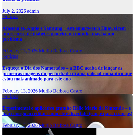
July 2, 2026
admin
Notícias
Afastem-se, Apple e Samsung – este smartwatch Huawei tem
um recurso de diabetes pioneiro no mundo, mas há um
problema
February 13, 2026
Murilo Barbosa Castro
Notícias
Esqueça o Dia dos Namorados – a BBC acaba de lançar as
primeiras imagens do perturbado drama policial romântico que
estou mais animado para este ano
February 13, 2026
Murilo Barbosa Castro
Notícias
Experimentei o aplicativo gratuito Hello Mario da Nintendo – e
não consigo acreditar como ele é divertido (sim, é para crianças)
February 13, 2026
Murilo Barbosa Castro