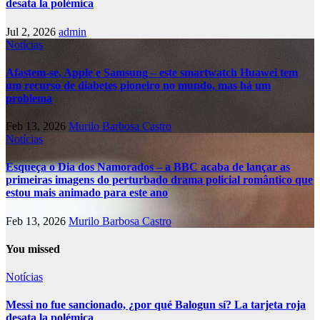
desata la polémica
Jul 2, 2026
admin
Notícias
Afastem-se, Apple e Samsung – este smartwatch Huawei tem
um recurso de diabetes pioneiro no mundo, mas há um
problema
Feb 13, 2026
Murilo Barbosa Castro
Notícias
Esqueça o Dia dos Namorados – a BBC acaba de lançar as
primeiras imagens do perturbado drama policial romântico que
estou mais animado para este ano
Feb 13, 2026
Murilo Barbosa Castro
You missed
Notícias
Messi no fue sancionado, ¿por qué Balogun sí? La tarjeta roja
desata la polémica