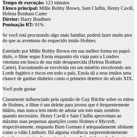
Tempo de execução:
123 minutos
Elenco principal:
Millie Bobby Brown, Sam Claflin, Henry Cavill,
Helena Bonham Carter
Diretor:
Harry Bradbeer
Pontuação RT:
91%
Se você está procurando algo mais familiar, poderá fazer muito pior
do que as aventuras do esquecido irmão Holmes.
Estrelado por Millie Bobby Brown em sua melhor forma no papel-
título, o filme segue Enola enquanto ela viaja para a Londres
vitoriana em busca de sua mãe desaparecida (Helena Bonham
Carter). Encontrando-se envolvida em um mistério envolvendo um
Lorde fugitivo e riscos em todo o país, Enola dá a seus irmãos uma
chance de ganhar dinheiro como o primeiro detetive do século XIX.
Você pode gostar
Claramente influenciado pela opinião de Guy Ritchie sobre os mitos
de Holmes, o filme é um deleite para jovens que é frequentemente
hilário, mas nunca tem medo de adotar um tom mais sombrio
quando necessário. Henry Cavill e Sam Claflin aproveitam ao
máximo suas pequenas aparições como Holmes e Mycroft,
respectivamente, enquanto Burn Gorman é adequadamente sibilante
como o vilão Linthorn. Há alguma violência surpreendentemente