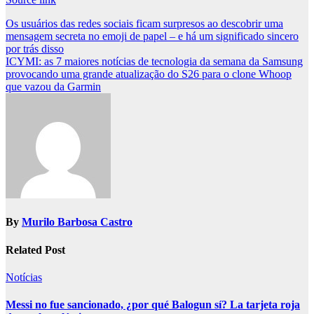
Post
Os usuários das redes sociais ficam surpresos ao descobrir uma
mensagem secreta no emoji de papel – e há um significado sincero
navigation
por trás disso
ICYMI: as 7 maiores notícias de tecnologia da semana da Samsung
provocando uma grande atualização do S26 para o clone Whoop
que vazou da Garmin
By
Murilo Barbosa Castro
Related Post
Notícias
Messi no fue sancionado, ¿por qué Balogun sí? La tarjeta roja