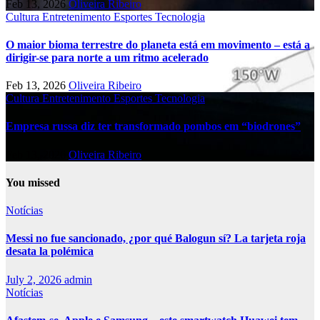
Feb 13, 2026
Oliveira Ribeiro
Cultura
Entretenimento
Esportes
Tecnologia
O maior bioma terrestre do planeta está em movimento – está a
dirigir-se para norte a um ritmo acelerado
Feb 13, 2026
Oliveira Ribeiro
Cultura
Entretenimento
Esportes
Tecnologia
Empresa russa diz ter transformado pombos em “biodrones”
Feb 13, 2026
Oliveira Ribeiro
You missed
Notícias
Messi no fue sancionado, ¿por qué Balogun sí? La tarjeta roja
desata la polémica
July 2, 2026
admin
Notícias