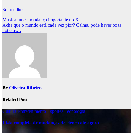
Source link
Post
Musk anuncia mudança importante no X
Acha que o mundo está cada vez pior? Calma, pode haver boas
navigation
notícias…
By
Oliveira Ribeiro
Related Post
Cultura
Entretenimento
Esportes
Tecnologia
Lista completa de mudanças de elenco até agora