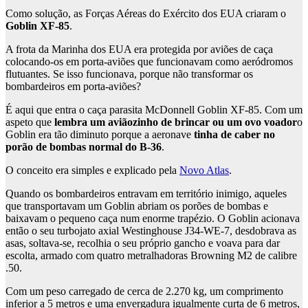
Como solução, as Forças Aéreas do Exército dos EUA criaram o
Goblin XF-85
.
A frota da Marinha dos EUA era protegida por aviões de caça
colocando-os em porta-aviões que funcionavam como aeródromos
flutuantes. Se isso funcionava, porque não transformar os
bombardeiros em porta-aviões?
É aqui que entra o caça parasita McDonnell Goblin XF-85. Com um
aspeto que
lembra um aviãozinho de brincar ou um ovo voador
o
Goblin era tão diminuto porque a aeronave
tinha de caber no
porão de bombas normal do B-36
.
O conceito era simples e explicado pela
Novo Atlas
.
Quando os bombardeiros entravam em território inimigo, aqueles
que transportavam um Goblin abriam os porões de bombas e
baixavam o pequeno caça num enorme trapézio. O Goblin acionava
então o seu turbojato axial Westinghouse J34-WE-7, desdobrava as
asas, soltava-se, recolhia o seu próprio gancho e voava para dar
escolta, armado com quatro metralhadoras Browning M2 de calibre
.50.
Com um peso carregado de cerca de 2.270 kg, um comprimento
inferior a 5 metros e uma envergadura igualmente curta de 6 metros,