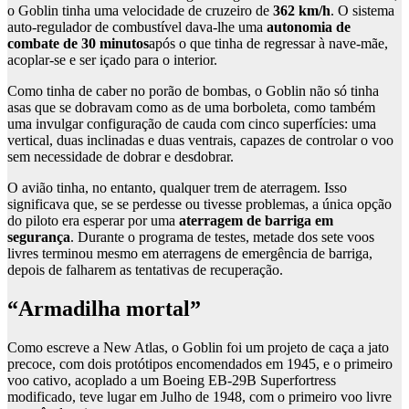
o Goblin tinha uma velocidade de cruzeiro de
362 km/h
. O sistema
auto-regulador de combustível dava-lhe uma
autonomia de
combate de 30 minutos
após o que tinha de regressar à nave-mãe,
acoplar-se e ser içado para o interior.
Como tinha de caber no porão de bombas, o Goblin não só tinha
asas que se dobravam como as de uma borboleta, como também
uma invulgar configuração de cauda com cinco superfícies: uma
vertical, duas inclinadas e duas ventrais, capazes de controlar o voo
sem necessidade de dobrar e desdobrar.
O avião tinha, no entanto, qualquer trem de aterragem. Isso
significava que, se se perdesse ou tivesse problemas, a única opção
do piloto era esperar por uma
aterragem de barriga em
segurança
. Durante o programa de testes, metade dos sete voos
livres terminou mesmo em aterragens de emergência de barriga,
depois de falharem as tentativas de recuperação.
“Armadilha mortal”
Como escreve a New Atlas, o Goblin foi um projeto de caça a jato
precoce, com dois protótipos encomendados em 1945, e o primeiro
voo cativo, acoplado a um Boeing EB-29B Superfortress
modificado, teve lugar em Julho de 1948, com o primeiro voo livre