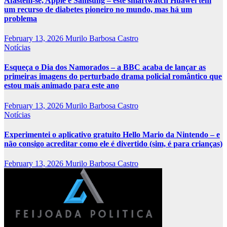
Afastem-se, Apple e Samsung – este smartwatch Huawei tem
um recurso de diabetes pioneiro no mundo, mas há um
problema
February 13, 2026
Murilo Barbosa Castro
Notícias
Esqueça o Dia dos Namorados – a BBC acaba de lançar as
primeiras imagens do perturbado drama policial romântico que
estou mais animado para este ano
February 13, 2026
Murilo Barbosa Castro
Notícias
Experimentei o aplicativo gratuito Hello Mario da Nintendo – e
não consigo acreditar como ele é divertido (sim, é para crianças)
February 13, 2026
Murilo Barbosa Castro