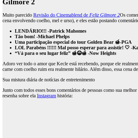
Gilmore 2
Muito parecido
Revisão do Cinemablend de
Feliz Gilmore 2
Os coment
cena envolvendo coelho, mel e urso), e eles estão postando comentár
LENDÁRIO!!! -Patrick Mahomes
Tão bom! -Michael Phelps
Uma participação especial do tour Golden Bear 🍯-PGA
LOL Parabéns !!!!!! Mal posso esperar para assistir! 🤍 -
“Vá para o seu lugar feliz” 🍯😂🍯 -Now Heights
Adoro ver todo o amor que Kecle está recebendo, porque ele realmente 
carne com coelho ruim era realmente hilário. Além disso, essa cena de
Sua mistura diária de notícias de entretenimento
Junto com todos esses bons comentários de pessoas como sua melhor
resenha sobre ela
Instagram
história: