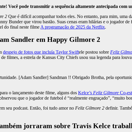
ente! Você pode transmitir a sequência altamente antecipada com 
re 2
Que é difícil acompanhar todos eles. No entanto, para mim, uma das
y Bunder que virou bastão. Suas cenas eram hilárias e o jogador de f
l do final neste filme
A programação de 2025 da Netflix
.
Adam Sandler em Happy Gilmore 2
um
despejo de fotos que incluía Taylor Swift
ele postou sobre
Feliz Gilmo
de filmes, a estrela de Kansas City Chiefs usou sua legenda para louvar
oportunidade. [Adam Sandler] Sandman !! Obrigado Brotha, pela oportun
para o lançamento deste filme, alguns dos
Kelce’s
Feliz Gilmore
Co-est
observou que o jogador de futebol é “realmente engraçado”, “muito bo
em seu podcast. Então, foi tudo amor no
Feliz Gilmore 2
definir. També
 também jorraram sobre Travis Kelce trab