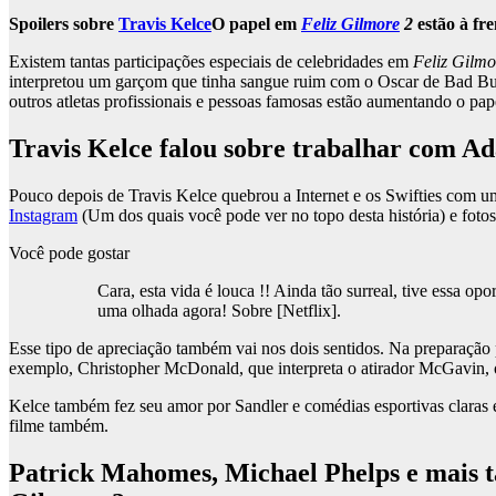
Spoilers sobre
Travis Kelce
O papel em
Feliz Gilmore
2
estão à fr
Existem tantas participações especiais de celebridades em
Feliz Gilmo
interpretou um garçom que tinha sangue ruim com o Oscar de Bad Bunn
outros atletas profissionais e pessoas famosas estão aumentando o pape
Travis Kelce falou sobre trabalhar com 
Pouco depois de Travis Kelce quebrou a Internet e os Swifties com 
Instagram
(Um dos quais você pode ver no topo desta história) e fotos 
Você pode gostar
Cara, esta vida é louca !! Ainda tão surreal, tive essa 
uma olhada agora! Sobre [Netflix].
Esse tipo de apreciação também vai nos dois sentidos. Na preparação 
exemplo, Christopher McDonald, que interpreta o atirador McGavin, 
Kelce também fez seu amor por Sandler e comédias esportivas claras 
filme também.
Patrick Mahomes, Michael Phelps e mais