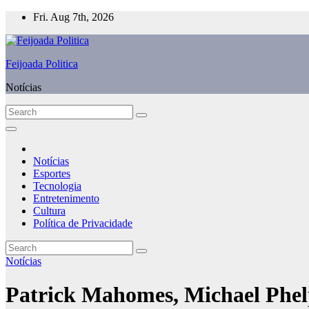
Skip
Fri. Aug 7th, 2026
to
content
Feijoada Politica
Notícias
Notícias
Esportes
Tecnologia
Entretenimento
Cultura
Política de Privacidade
Notícias
Patrick Mahomes, Michael Phelp