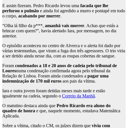
E assim fizeram. Pedro Ricardo levou uma
facada que lhe
perfurou o pulmão
e ainda foi agredido a murro e pontapé em todo
o corpo,
acabando por morrer
.
“Olha lá filho da p***,
amanhã vais morrer
. Achas que estás a
brincar com quem?”, havia alertado Iara, por mensagem, no dia
anterior.
O episódio aconteceu no centro de Alverca e o alerta foi dado por
várias testemunhas, que viram a fuga dos três agressores. O trio viria
a ser detido ainda nesse dia, com as roupas cobertas de sangue.
Foram
condenados a 18 e 20 anos de cadeia pelo tribunal de
Loures
numa condenação confirmada agora pelo tribunal da
Relação de Lisboa. Foram ainda condenados a
pagar uma
indemnização de 170 mil euros
aos pais da vítima.
Iara e outra jovem foram detidas meses mais tarde e estão
igualmente na cadeia, segundo o
Correio da Manhã
.
O matutino destaca ainda que
Pedro Ricardo era aluno do
quadro de honra
e que, naquele momento, estudava Matemática
Aplicada.
Sobre a vítima, citado o CM, os juízes dizem que
vivia com