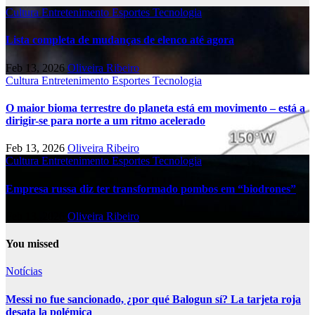
Cultura
Entretenimento
Esportes
Tecnologia
Lista completa de mudanças de elenco até agora
Feb 13, 2026
Oliveira Ribeiro
Cultura
Entretenimento
Esportes
Tecnologia
O maior bioma terrestre do planeta está em movimento – está a
dirigir-se para norte a um ritmo acelerado
Feb 13, 2026
Oliveira Ribeiro
Cultura
Entretenimento
Esportes
Tecnologia
Empresa russa diz ter transformado pombos em “biodrones”
Feb 13, 2026
Oliveira Ribeiro
You missed
Notícias
Messi no fue sancionado, ¿por qué Balogun sí? La tarjeta roja
desata la polémica