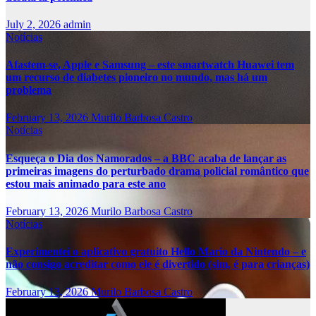
July 2, 2026
admin
Notícias
Afastem-se, Apple e Samsung – este smartwatch Huawei tem
um recurso de diabetes pioneiro no mundo, mas há um
problema
February 13, 2026
Murilo Barbosa Castro
Notícias
Esqueça o Dia dos Namorados – a BBC acaba de lançar as
primeiras imagens do perturbado drama policial romântico que
estou mais animado para este ano
February 13, 2026
Murilo Barbosa Castro
Notícias
Experimentei o aplicativo gratuito Hello Mario da Nintendo – e
não consigo acreditar como ele é divertido (sim, é para crianças)
February 13, 2026
Murilo Barbosa Castro