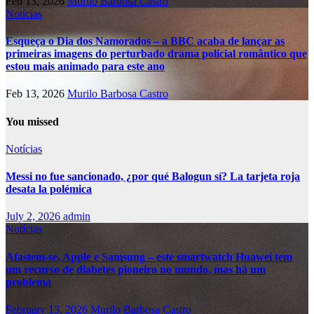
Feb 13, 2026
Murilo Barbosa Castro
Notícias
Esqueça o Dia dos Namorados – a BBC acaba de lançar as
primeiras imagens do perturbado drama policial romântico que
estou mais animado para este ano
Feb 13, 2026
Murilo Barbosa Castro
You missed
Notícias
Messi no fue sancionado, ¿por qué Balogun sí? La tarjeta roja
desata la polémica
July 2, 2026
admin
Notícias
Afastem-se, Apple e Samsung – este smartwatch Huawei tem
um recurso de diabetes pioneiro no mundo, mas há um
problema
February 13, 2026
Murilo Barbosa Castro