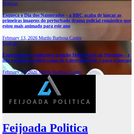
Notícias
Esqueça o Dia dos Namorados – a BBC acaba de lançar as
primeiras imagens do perturbado drama policial romântico que
estou mais animado para este ano
February 13, 2026
Murilo Barbosa Castro
Notícias
Experimentei o aplicativo gratuito Hello Mario da Nintendo – e
não consigo acreditar como ele é divertido (sim, é para crianças)
February 13, 2026
Murilo Barbosa Castro
Feijoada Politica