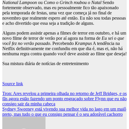
National Lampoon
ou
Como o Grinch roubou o Natal
Sendo
fortemente observado, mas eu pessoalmente fico tão apaixonado
pela temporada de festas, uma vez que começa já no final de
novembro que realmente espero até então. Eu não sou todas pessoas
e acho divertido que essa seja a tradição de alguns.
Alguns podem assistir apenas a filmes de terror em outubro, e há um
novo filme de terror de verão por aí agora na forma de
Eu sei o que
você fez no verão passado
. Percebendo
Krampus
A tendência na
Netflix definitivamente me confundiu em que dia é, mas ei, não há
nenhuma regra contra quando você deve assistir ao filme que deseja!
Sua mistura diária de notícias de entretenimento
Source link
Post
Tron: Ares revelou a primeira olhada no retorno de Jeff Bridges, e os
fãs agora estão fazendo um ponto engraçado sobre Flynn que eu não
navigation
consigo sair da minha cabeça
Sydney Sweeney está vivendo sua melhor vida no lago em um maiô
preto, mas tudo o que eu consigo pensar é o seu adorável cachorro