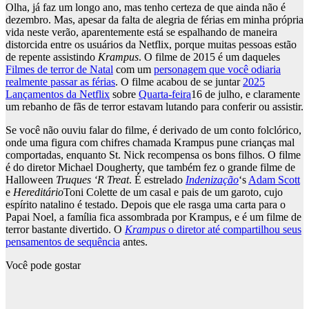
Olha, já faz um longo ano, mas tenho certeza de que ainda não é
dezembro. Mas, apesar da falta de alegria de férias em minha própria
vida neste verão, aparentemente está se espalhando de maneira
distorcida entre os usuários da Netflix, porque muitas pessoas estão
de repente assistindo
Krampus
. O filme de 2015 é um daqueles
Filmes de terror de Natal
com um
personagem que você odiaria
realmente passar as férias
. O filme acabou de se juntar
2025
Lançamentos da Netflix
sobre
Quarta-feira
16 de julho, e claramente
um rebanho de fãs de terror estavam lutando para conferir ou assistir.
Se você não ouviu falar do filme, é derivado de um conto folclórico,
onde uma figura com chifres chamada Krampus pune crianças mal
comportadas, enquanto St. Nick recompensa os bons filhos. O filme
é do diretor Michael Dougherty, que também fez o grande filme de
Halloween
Truques ‘R Treat
. É estrelado
Indenização
‘s
Adam Scott
e
Hereditário
Toni Colette de um casal e pais de um garoto, cujo
espírito natalino é testado. Depois que ele rasga uma carta para o
Papai Noel, a família fica assombrada por Krampus, e é um filme de
terror bastante divertido. O
Krampus
o diretor até compartilhou seus
pensamentos de sequência
antes.
Você pode gostar