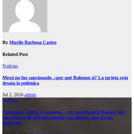
By
Murilo Barbosa Castro
Related Post
Notícias
Messi no fue sancionado, ¿por qué Balogun sí? La tarjeta roja
desata la polémica
Jul 2, 2026
admin
Notícias
Afastem-se, Apple e Samsung – este smartwatch Huawei tem
um recurso de diabetes pioneiro no mundo, mas há um
problema