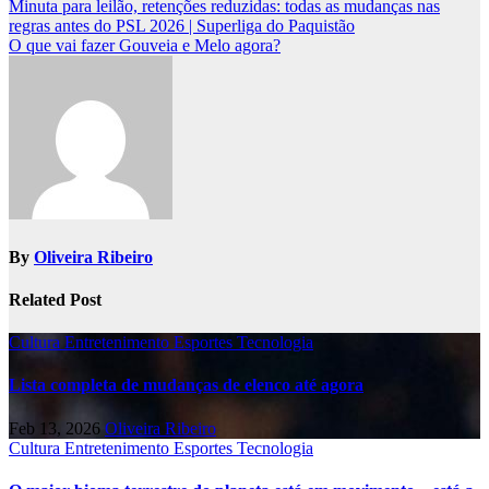
Post
Minuta para leilão, retenções reduzidas: todas as mudanças nas
regras antes do PSL 2026 | Superliga do Paquistão
navigation
O que vai fazer Gouveia e Melo agora?
By
Oliveira Ribeiro
Related Post
Cultura
Entretenimento
Esportes
Tecnologia
Lista completa de mudanças de elenco até agora
Feb 13, 2026
Oliveira Ribeiro
Cultura
Entretenimento
Esportes
Tecnologia