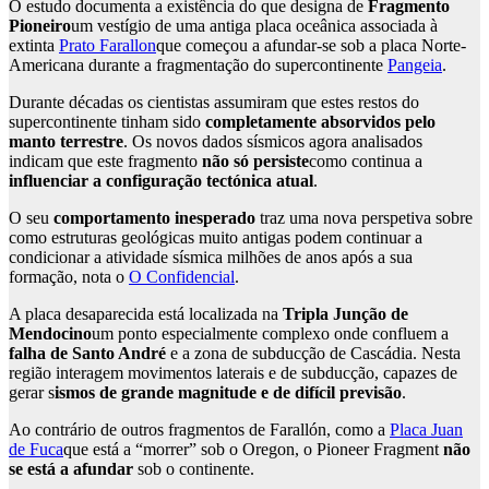
O estudo documenta a existência do que designa de
Fragmento
Pioneiro
um vestígio de uma antiga placa oceânica associada à
extinta
Prato Farallon
que começou a afundar-se sob a placa Norte-
Americana durante a fragmentação do supercontinente
Pangeia
.
Durante décadas os cientistas assumiram que estes restos do
supercontinente tinham sido
completamente absorvidos pelo
manto terrestre
. Os novos dados sísmicos agora analisados
indicam que este fragmento
não só persiste
como continua a
influenciar a configuração tectónica atual
.
O seu
comportamento inesperado
traz uma nova perspetiva sobre
como estruturas geológicas muito antigas podem continuar a
condicionar a atividade sísmica milhões de anos após a sua
formação, nota o
O Confidencial
.
A placa desaparecida está localizada na
Tripla Junção de
Mendocino
um ponto especialmente complexo onde confluem a
falha de Santo André
e a zona de subducção de Cascádia. Nesta
região interagem movimentos laterais e de subducção, capazes de
gerar s
ismos de grande magnitude e de difícil previsão
.
Ao contrário de outros fragmentos de Farallón, como a
Placa Juan
de Fuca
que está a “morrer” sob o Oregon, o Pioneer Fragment
não
se está a afundar
sob o continente.