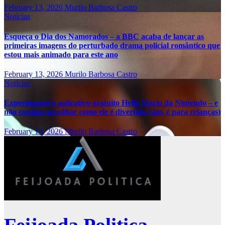
February 13, 2026
Murilo Barbosa Castro
Notícias
Esqueça o Dia dos Namorados – a BBC acaba de lançar as
primeiras imagens do perturbado drama policial romântico que
estou mais animado para este ano
February 13, 2026
Murilo Barbosa Castro
Notícias
Experimentei o aplicativo gratuito Hello Mario da Nintendo – e
não consigo acreditar como ele é divertido (sim, é para crianças)
February 13, 2026
Murilo Barbosa Castro