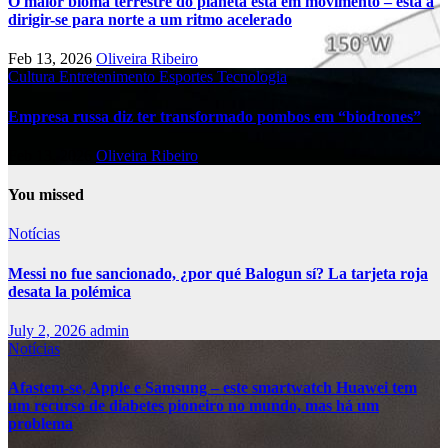
O maior bioma terrestre do planeta está em movimento – está a
dirigir-se para norte a um ritmo acelerado
Feb 13, 2026
Oliveira Ribeiro
Cultura
Entretenimento
Esportes
Tecnologia
Empresa russa diz ter transformado pombos em “biodrones”
Feb 13, 2026
Oliveira Ribeiro
You missed
Notícias
Messi no fue sancionado, ¿por qué Balogun sí? La tarjeta roja
desata la polémica
July 2, 2026
admin
Notícias
Afastem-se, Apple e Samsung – este smartwatch Huawei tem
um recurso de diabetes pioneiro no mundo, mas há um
problema