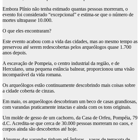
Embora Plínio não tenha estimado quantas pessoas morreram, o
evento foi considerado “excepcional” e estima-se que o número de
mortes ultrapasse 10.000.
O que eles encontraram?
Este evento acabou com a vida das cidades, mas ao mesmo tempo as
preservou até serem redescobertas pelos arqueólogos quase 1.700
anos depois.
A escavação de Pompeia, o centro industrial da região, e de
Herculano, uma pequena estância balnear, proporcionou uma visão
incomparável da vida romana.
Os arqueólogos estão continuamente descobrindo mais coisas sobre
a cidade coberta de cinzas.
Em maio, os arqueólogos descobriram um beco de casas grandiosas,
com varandas praticamente intactas e ainda com os tons originais.
Um molde de gesso de um cachorro, da Casa de Orfeu, Pompéia, 79
d.C. Acredita-se que cerca de 30.000 pessoas morreram no caos, e
corpos ainda são descobertos até hoje.
Algumas das varandas tinham até ânforas – vasos de terracota de