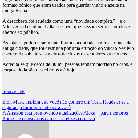
formato cônico que eram usados ​​para guardar vinho e azeite na
antiga Roma.
A descoberta foi saudada como uma “novidade completa” – e o
Ministério da Cultura italiano espera que possam ser restaurados e
abertos ao público.
As lojas superiores raramente foram encontradas entre as ruínas da
antiga cidade, que foi destruída por uma erupção do vulcão Vesúvio
e soterrada sob até seis metros de cinzas e escombros vulcânicos.
Acredita-se que cerca de 30 mil pessoas tenham morrido no caos, e
corpos ainda são descobertos até hoje.
Source link
Post
Elon Musk implora que você não compre um Tesla Roadster se a
segurança for importante para você
navigation
A Amazon está promovendo atualizações Alexa + para membros
Prime – e os usuários não estão felizes com isso