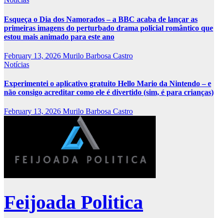
Esqueça o Dia dos Namorados – a BBC acaba de lançar as
primeiras imagens do perturbado drama policial romântico que
estou mais animado para este ano
February 13, 2026
Murilo Barbosa Castro
Notícias
Experimentei o aplicativo gratuito Hello Mario da Nintendo – e
não consigo acreditar como ele é divertido (sim, é para crianças)
February 13, 2026
Murilo Barbosa Castro
Feijoada Politica