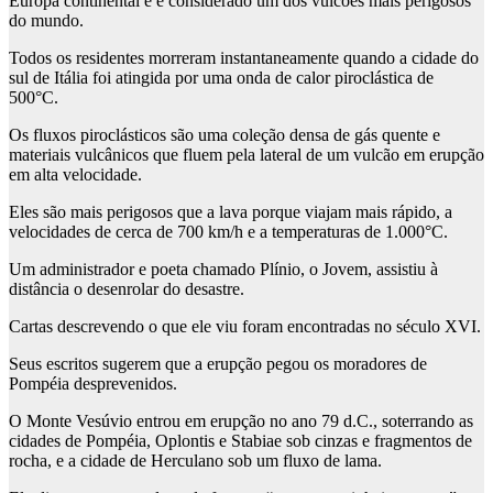
Europa continental e é considerado um dos vulcões mais perigosos
do mundo.
Todos os residentes morreram instantaneamente quando a cidade do
sul de Itália foi atingida por uma onda de calor piroclástica de
500°C.
Os fluxos piroclásticos são uma coleção densa de gás quente e
materiais vulcânicos que fluem pela lateral de um vulcão em erupção
em alta velocidade.
Eles são mais perigosos que a lava porque viajam mais rápido, a
velocidades de cerca de 700 km/h e a temperaturas de 1.000°C.
Um administrador e poeta chamado Plínio, o Jovem, assistiu à
distância o desenrolar do desastre.
Cartas descrevendo o que ele viu foram encontradas no século XVI.
Seus escritos sugerem que a erupção pegou os moradores de
Pompéia desprevenidos.
O Monte Vesúvio entrou em erupção no ano 79 d.C., soterrando as
cidades de Pompéia, Oplontis e Stabiae sob cinzas e fragmentos de
rocha, e a cidade de Herculano sob um fluxo de lama.