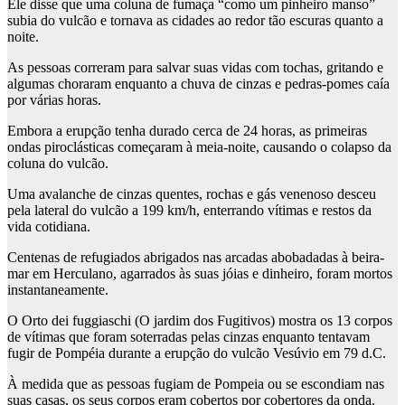
Ele disse que uma coluna de fumaça “como um pinheiro manso”
subia do vulcão e tornava as cidades ao redor tão escuras quanto a
noite.
As pessoas correram para salvar suas vidas com tochas, gritando e
algumas choraram enquanto a chuva de cinzas e pedras-pomes caía
por várias horas.
Embora a erupção tenha durado cerca de 24 horas, as primeiras
ondas piroclásticas começaram à meia-noite, causando o colapso da
coluna do vulcão.
Uma avalanche de cinzas quentes, rochas e gás venenoso desceu
pela lateral do vulcão a 199 km/h, enterrando vítimas e restos da
vida cotidiana.
Centenas de refugiados abrigados nas arcadas abobadadas à beira-
mar em Herculano, agarrados às suas jóias e dinheiro, foram mortos
instantaneamente.
O Orto dei fuggiaschi (O jardim dos Fugitivos) mostra os 13 corpos
de vítimas que foram soterradas pelas cinzas enquanto tentavam
fugir de Pompéia durante a erupção do vulcão Vesúvio em 79 d.C.
À medida que as pessoas fugiam de Pompeia ou se escondiam nas
suas casas, os seus corpos eram cobertos por cobertores da onda.