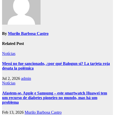
By
Murilo Barbosa Castro
Related Post
Notícias
Messi no fue sancionado, ¿por qué Balogun sí? La tarjeta roja
desata la polémica
Jul 2, 2026
admin
Notícias
Afastem-se, Apple e Samsung – este smartwatch Huawei tem
um recurso de diabetes pioneiro no mundo, mas há um
problema
Feb 13, 2026
Murilo Barbosa Castro