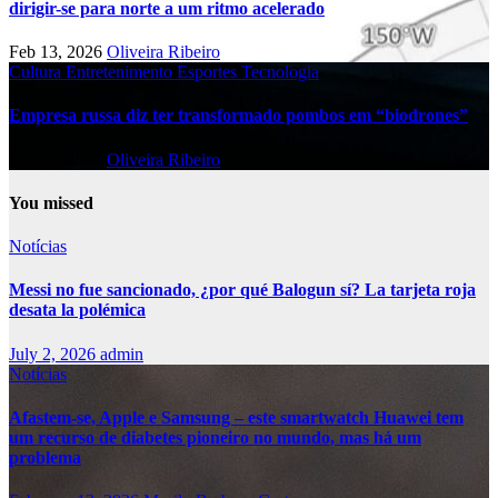
dirigir-se para norte a um ritmo acelerado
Feb 13, 2026
Oliveira Ribeiro
Cultura
Entretenimento
Esportes
Tecnologia
Empresa russa diz ter transformado pombos em “biodrones”
Feb 13, 2026
Oliveira Ribeiro
You missed
Notícias
Messi no fue sancionado, ¿por qué Balogun sí? La tarjeta roja
desata la polémica
July 2, 2026
admin
Notícias
Afastem-se, Apple e Samsung – este smartwatch Huawei tem
um recurso de diabetes pioneiro no mundo, mas há um
problema