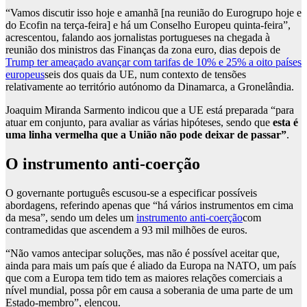
“Vamos discutir isso hoje e amanhã [na reunião do Eurogrupo hoje e
do Ecofin na terça-feira] e há um Conselho Europeu quinta-feira”,
acrescentou, falando aos jornalistas portugueses na chegada à
reunião dos ministros das Finanças da zona euro, dias depois de
Trump ter ameaçado avançar com tarifas de 10% e 25% a oito países
europeus
seis dos quais da UE, num contexto de tensões
relativamente ao território autónomo da Dinamarca, a Gronelândia.
Joaquim Miranda Sarmento indicou que a UE está preparada “para
atuar em conjunto, para avaliar as várias hipóteses, sendo que
esta é
uma linha vermelha que a União não pode deixar de passar”
.
O instrumento anti-coerção
O governante português escusou-se a especificar possíveis
abordagens, referindo apenas que “há vários instrumentos em cima
da mesa”, sendo um deles um
instrumento anti-coerção
com
contramedidas que ascendem a 93 mil milhões de euros.
“Não vamos antecipar soluções, mas não é possível aceitar que,
ainda para mais um país que é aliado da Europa na NATO, um país
que com a Europa tem tido tem as maiores relações comerciais a
nível mundial, possa pôr em causa a soberania de uma parte de um
Estado-membro”, elencou.