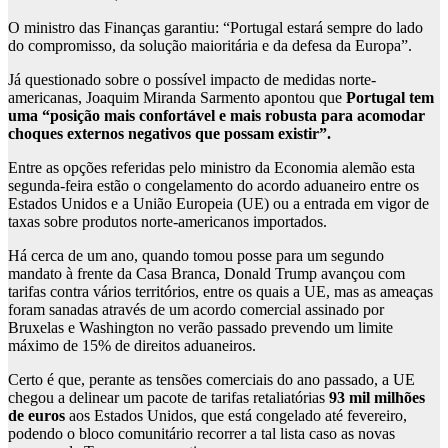
O ministro das Finanças garantiu: “Portugal estará sempre do lado
do compromisso, da solução maioritária e da defesa da Europa”.
Já questionado sobre o possível impacto de medidas norte-
americanas, Joaquim Miranda Sarmento apontou que
Portugal tem
uma “posição mais confortável e mais robusta para acomodar
choques externos negativos que possam existir”.
Entre as opções referidas pelo ministro da Economia alemão esta
segunda-feira estão o congelamento do acordo aduaneiro entre os
Estados Unidos e a União Europeia (UE) ou a entrada em vigor de
taxas sobre produtos norte-americanos importados.
Há cerca de um ano, quando tomou posse para um segundo
mandato à frente da Casa Branca, Donald Trump avançou com
tarifas contra vários territórios, entre os quais a UE, mas as ameaças
foram sanadas através de um acordo comercial assinado por
Bruxelas e Washington no verão passado prevendo um limite
máximo de 15% de direitos aduaneiros.
Certo é que, perante as tensões comerciais do ano passado, a UE
chegou a delinear um pacote de tarifas retaliatórias
93 mil milhões
de euros
aos Estados Unidos, que está congelado até fevereiro,
podendo o bloco comunitário recorrer a tal lista caso as novas