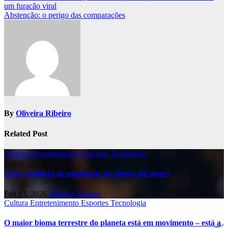
um furacão viral
navigation
Abstenção: o perigo das comparações
By
Oliveira Ribeiro
Related Post
Cultura
Entretenimento
Esportes
Tecnologia
Lista completa de mudanças de elenco até agora
Feb 13, 2026
Oliveira Ribeiro
Cultura
Entretenimento
Esportes
Tecnologia
O maior bioma terrestre do planeta está em movimento – está a