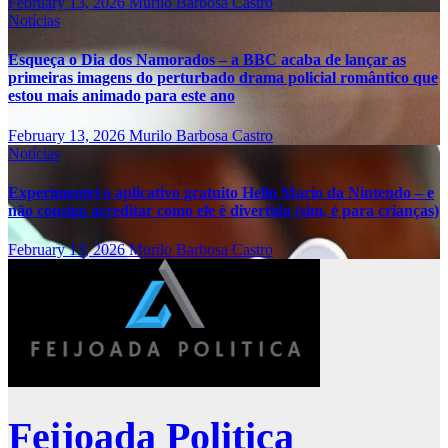
February 13, 2026
Murilo Barbosa Castro
Notícias
Esqueça o Dia dos Namorados – a BBC acaba de lançar as
primeiras imagens do perturbado drama policial romântico que
estou mais animado para este ano
February 13, 2026
Murilo Barbosa Castro
Notícias
Experimentei o aplicativo gratuito Hello Mario da Nintendo – e
não consigo acreditar como ele é divertido (sim, é para crianças)
February 13, 2026
Murilo Barbosa Castro
Feijoada Politica