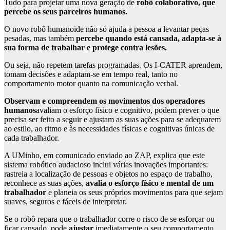
Tudo para projetar uma nova geração de
robô colaborativo, que
percebe os seus parceiros humanos.
O novo robô humanoide não só ajuda a pessoa a levantar peças
pesadas, mas também
percebe quando está cansada, adapta-se à
sua forma de trabalhar e protege contra lesões.
Ou seja, não repetem tarefas programadas. Os I-CATER aprendem,
tomam decisões e adaptam-se em tempo real, tanto no
comportamento motor quanto na comunicação verbal.
Observam e compreendem os movimentos dos operadores
humanos
avaliam o esforço físico e cognitivo, podem prever o que
precisa ser feito a seguir e ajustam as suas ações para se adequarem
ao estilo, ao ritmo e às necessidades físicas e cognitivas únicas de
cada trabalhador.
A UMinho, em comunicado enviado ao ZAP, explica que este
sistema robótico audacioso inclui várias inovações importantes:
rastreia a localização de pessoas e objetos no espaço de trabalho,
reconhece as suas ações,
avalia o esforço físico e mental de um
trabalhador
e planeia os seus próprios movimentos para que sejam
suaves, seguros e fáceis de interpretar.
Se o robô repara que o trabalhador corre o risco de se esforçar ou
ficar cansado, pode
ajustar
imediatamente o seu comportamento