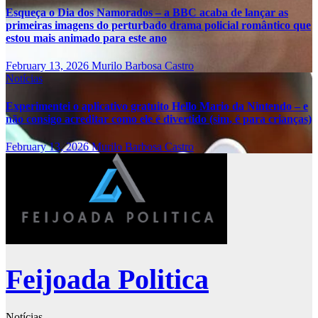
Esqueça o Dia dos Namorados – a BBC acaba de lançar as
primeiras imagens do perturbado drama policial romântico que
estou mais animado para este ano
February 13, 2026
Murilo Barbosa Castro
Notícias
Experimentei o aplicativo gratuito Hello Mario da Nintendo – e
não consigo acreditar como ele é divertido (sim, é para crianças)
February 13, 2026
Murilo Barbosa Castro
Feijoada Politica
Notícias