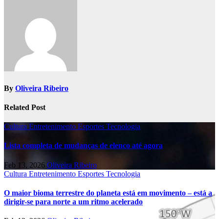
By
Oliveira Ribeiro
Related Post
Cultura
Entretenimento
Esportes
Tecnologia
Lista completa de mudanças de elenco até agora
Feb 13, 2026
Oliveira Ribeiro
Cultura
Entretenimento
Esportes
Tecnologia
O maior bioma terrestre do planeta está em movimento – está a
dirigir-se para norte a um ritmo acelerado