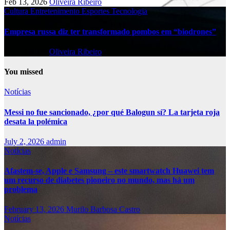
Feb 13, 2026
Oliveira Ribeiro
Cultura
Entretenimento
Esportes
Tecnologia
Empresa russa diz ter transformado pombos em “biodrones”
Feb 13, 2026
Oliveira Ribeiro
You missed
Notícias
Messi no fue sancionado, ¿por qué Balogun sí? La tarjeta roja
desata la polémica
July 2, 2026
admin
Notícias
Afastem-se, Apple e Samsung – este smartwatch Huawei tem
um recurso de diabetes pioneiro no mundo, mas há um
problema
February 13, 2026
Murilo Barbosa Castro
Notícias