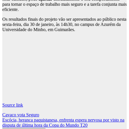
para tornar o espaço de trabalho mais seguro e a tarefa conjunta mais
eficiente.
Os resultados finais do projeto vão ser apresentados ao público nesta
sexta-feira, dia 30 de janeiro, às 14h30, no campus de Azurém da
Universidade do Minho, em Guimarães.
Source link
Post
Cavaco vota Seguro
Escócia, herança paquistanesa, enfrenta espera nervosa por visto na
navigation
disputa de última hora da Copa do Mundo T20